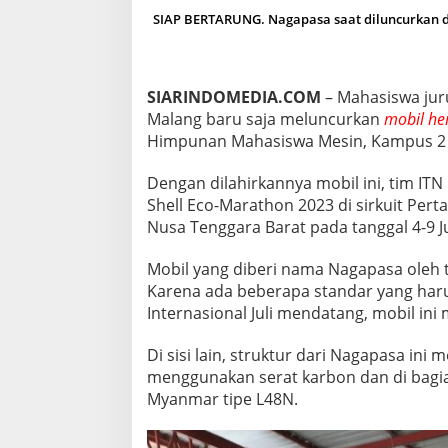
-
SIAP BERTARUNG. Nagapasa saat diluncurkan di 
M
A
R
A
SIARINDOMEDIA.COM
– Mahasiswa juru
T
Malang baru saja meluncurkan
mobil he
H
O
Himpunan Mahasiswa Mesin, Kampus 2 I
N
2
Dengan dilahirkannya mobil ini, tim I
0
Shell Eco-Marathon 2023 di sirkuit Per
2
Nusa Tenggara Barat pada tanggal 4-9 Ju
3
Mobil yang diberi nama Nagapasa oleh t
Karena ada beberapa standar yang haru
Internasional Juli mendatang, mobil in
Di sisi lain, struktur dari Nagapasa i
menggunakan serat karbon dan di bagi
Myanmar tipe L48N.