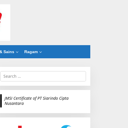
& Sains
Ragam
S
e
a
r
c
JMSI Certificate of PT Siarindo Cipta
h
Nusantara
f
o
r
: