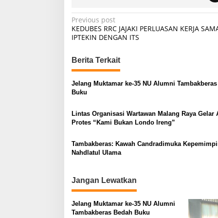
P
Previous post
KEDUBES RRC JAJAKI PERLUASAN KERJA SAM
o
IPTEKIN DENGAN ITS
s
t
Berita Terkait
n
Jelang Muktamar ke-35 NU Alumni Tambakberas
a
Buku
v
Lintas Organisasi Wartawan Malang Raya Gelar 
i
Protes “Kami Bukan Londo Ireng”
g
a
Tambakberas: Kawah Candradimuka Kepemimpi
Nahdlatul Ulama
t
i
Jangan Lewatkan
o
n
Jelang Muktamar ke-35 NU Alumni
Tambakberas Bedah Buku