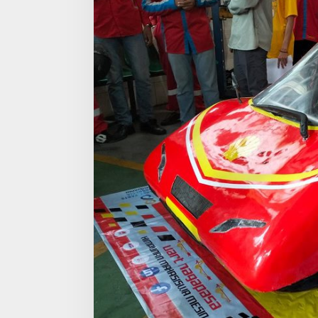
M
A
L
A
N
G
S
I
A
P
G
U
N
C
A
N
G
S
H
E
L
L
E
C
O