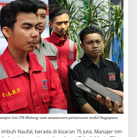
ajer tim ITN Malang saat wawancara peluncuran mobil Nagapasa.
, imbuh Naufal, berada di kisaran 75 juta. Manajer tim