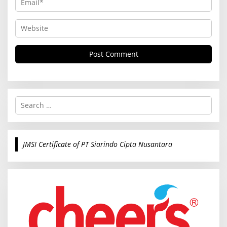
S
e
a
r
c
JMSI Certificate of PT Siarindo Cipta Nusantara
h
f
o
r
: