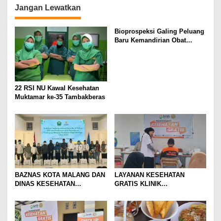
n
Jangan Lewatkan
Bioprospeksi Galing Peluang
Baru Kemandirian Obat
Nasional
22 RSI NU Kawal Kesehatan
Muktamar ke-35 Tambakberas
BAZNAS KOTA MALANG DAN
LAYANAN KESEHATAN
DINAS KESEHATAN
GRATIS KLINIK
BERSINERGI PERKUAT
HIDAYATULLAH BMH
SOSIALISASI ZAKAT &
SUKSESKAN HUT KE-9 YPI
PENCEGAHAN PENYAKIT
AL FATTAH BATU
MENULAR