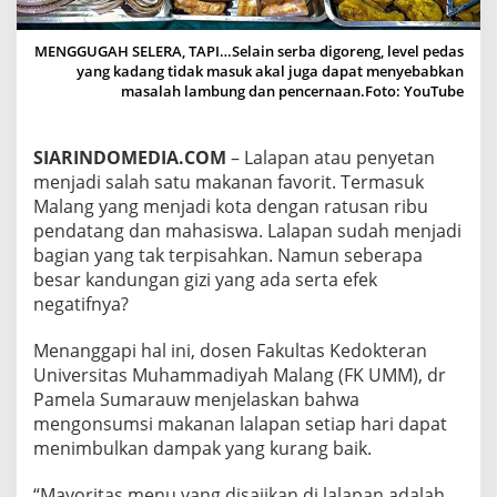
P
A
N
MENGGUGAH SELERA, TAPI…Selain serba digoreng, level pedas
B
yang kadang tidak masuk akal juga dapat menyebabkan
I
masalah lambung dan pencernaan.Foto: YouTube
S
A
B
SIARINDOMEDIA.COM
– Lalapan atau penyetan
E
menjadi salah satu makanan favorit. Termasuk
R
Malang yang menjadi kota dengan ratusan ribu
D
pendatang dan mahasiswa. Lalapan sudah menjadi
A
M
bagian yang tak terpisahkan. Namun seberapa
P
besar kandungan gizi yang ada serta efek
A
negatifnya?
K
B
Menanggapi hal ini, dosen Fakultas Kedokteran
U
R
Universitas Muhammadiyah Malang (FK UMM), dr
U
Pamela Sumarauw menjelaskan bahwa
K
mengonsumsi makanan lalapan setiap hari dapat
menimbulkan dampak yang kurang baik.
“Mayoritas menu yang disajikan di lalapan adalah