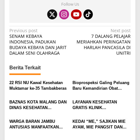
Follow Us
P
Previous post
Next post
SENAM KEBAYA
7 DALANG PELAJAR
o
INDONESIA, PADUKAN
MERIAHKAN PERINGATAN
BUDAYA KEBAYA DAN JARIT
HARLAH PANCASILA DI
s
DALAM SENI OLAHRAGA
UNITRI
t
n
Berita Terkait
a
v
22 RSI NU Kawal Kesehatan
Bioprospeksi Galing Peluang
Muktamar ke-35 Tambakberas
Baru Kemandirian Obat
i
Nasional
g
BAZNAS KOTA MALANG DAN
LAYANAN KESEHATAN
DINAS KESEHATAN
GRATIS KLINIK
a
BERSINERGI PERKUAT
HIDAYATULLAH BMH
t
SOSIALISASI ZAKAT &
SUKSESKAN HUT KE-9 YPI
WARGA BARAN JAMBU
KEDAI “ME,” SAJIKAN MIE
PENCEGAHAN PENYAKIT
AL FATTAH BATU
i
ANTUSIAS MANFAATKAN
AYAM, MIE PANGSIT DAN
MENULAR
PROGRAM CEK KESEHATAN
MIE NDOWER HANYA 8 RIBU
o
GRATIS BMH
SAJA