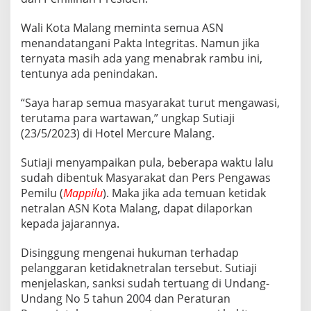
N
E
Wali Kota Malang meminta semua ASN
T
menandatangani Pakta Integritas. Namun jika
R
ternyata masih ada yang menabrak rambu ini,
A
L
tentunya ada penindakan.
I
T
“Saya harap semua masyarakat turut mengawasi,
A
terutama para wartawan,” ungkap Sutiaji
S
(23/5/2023) di Hotel Mercure Malang.
A
S
N
Sutiaji menyampaikan pula, beberapa waktu lalu
sudah dibentuk Masyarakat dan Pers Pengawas
Pemilu (
Mappilu
). Maka jika ada temuan ketidak
netralan ASN Kota Malang, dapat dilaporkan
kepada jajarannya.
Disinggung mengenai hukuman terhadap
pelanggaran ketidaknetralan tersebut. Sutiaji
menjelaskan, sanksi sudah tertuang di Undang-
Undang No 5 tahun 2004 dan Peraturan