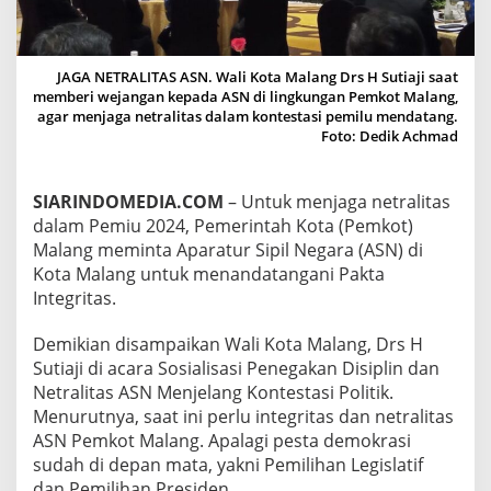
T
E
G
R
JAGA NETRALITAS ASN. Wali Kota Malang Drs H Sutiaji saat
I
memberi wejangan kepada ASN di lingkungan Pemkot Malang,
T
agar menjaga netralitas dalam kontestasi pemilu mendatang.
A
Foto: Dedik Achmad
S
,
P
SIARINDOMEDIA.COM
– Untuk menjaga netralitas
E
dalam Pemiu 2024, Pemerintah Kota (Pemkot)
M
K
Malang meminta Aparatur Sipil Negara (ASN) di
O
Kota Malang untuk menandatangani Pakta
T
Integritas.
M
A
Demikian disampaikan Wali Kota Malang, Drs H
L
A
Sutiaji di acara Sosialisasi Penegakan Disiplin dan
N
Netralitas ASN Menjelang Kontestasi Politik.
G
Menurutnya, saat ini perlu integritas dan netralitas
J
ASN Pemkot Malang. Apalagi pesta demokrasi
A
sudah di depan mata, yakni Pemilihan Legislatif
G
A
dan Pemilihan Presiden.