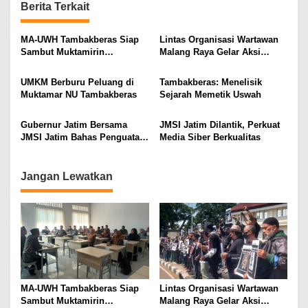
n
Berita Terkait
a
v
MA-UWH Tambakberas Siap
Lintas Organisasi Wartawan
Sambut Muktamirin
Malang Raya Gelar Aksi
i
Muktamar NU
Protes “Kami Bukan Londo
Ireng”
g
UMKM Berburu Peluang di
Tambakberas: Menelisik
Muktamar NU Tambakberas
Sejarah Memetik Uswah
a
t
Gubernur Jatim Bersama
JMSI Jatim Dilantik, Perkuat
i
JMSI Jatim Bahas Penguatan
Media Siber Berkualitas
Media Berkualitas
o
n
Jangan Lewatkan
MA-UWH Tambakberas Siap
Lintas Organisasi Wartawan
Sambut Muktamirin
Malang Raya Gelar Aksi