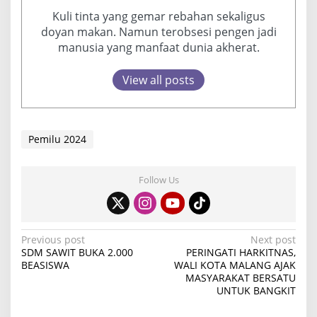
Kuli tinta yang gemar rebahan sekaligus
doyan makan. Namun terobsesi pengen jadi
manusia yang manfaat dunia akherat.
View all posts
Pemilu 2024
Follow Us
P
Previous post
Next post
SDM SAWIT BUKA 2.000
PERINGATI HARKITNAS,
o
BEASISWA
WALI KOTA MALANG AJAK
MASYARAKAT BERSATU
s
UNTUK BANGKIT
t