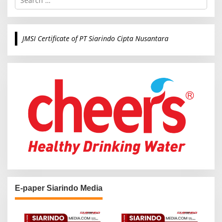
e
a
r
c
JMSI Certificate of PT Siarindo Cipta Nusantara
h
f
o
r
:
E-paper Siarindo Media