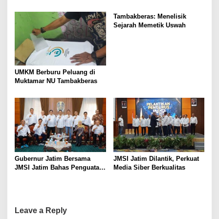
Muktamar NU
Protes “Kami Bukan Londo
Ireng”
Tambakberas: Menelisik
Sejarah Memetik Uswah
UMKM Berburu Peluang di
Muktamar NU Tambakberas
Gubernur Jatim Bersama
JMSI Jatim Dilantik, Perkuat
JMSI Jatim Bahas Penguatan
Media Siber Berkualitas
Media Berkualitas
Leave a Reply