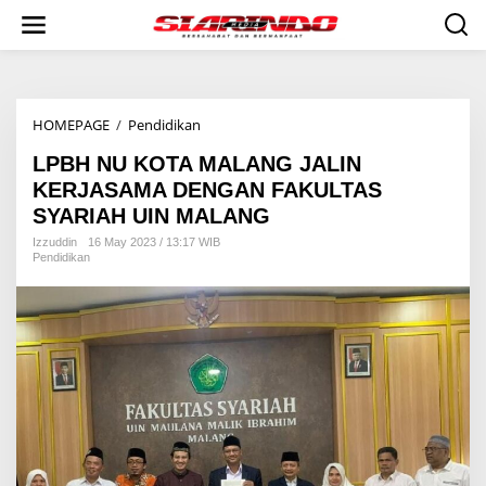
S
k
i
p
t
o
HOMEPAGE
/
Pendidikan
L
c
P
o
LPBH NU KOTA MALANG JALIN
B
n
H
t
KERJASAMA DENGAN FAKULTAS
N
e
SYARIAH UIN MALANG
U
n
K
t
Izzuddin
16 May 2023 / 13:17 WIB
Pendidikan
O
T
A
M
A
L
A
N
G
J
A
L