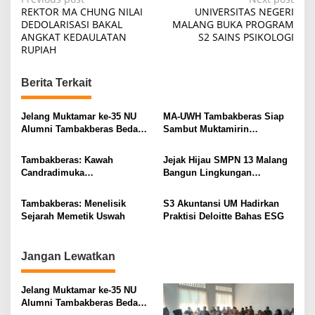
P
REKTOR MA CHUNG NILAI
UNIVERSITAS NEGERI
o
DEDOLARISASI BAKAL
MALANG BUKA PROGRAM
ANGKAT KEDAULATAN
S2 SAINS PSIKOLOGI
s
RUPIAH
t
n
Berita Terkait
a
v
Jelang Muktamar ke-35 NU
MA-UWH Tambakberas Siap
Alumni Tambakberas Bedah
Sambut Muktamirin
i
Buku
Muktamar NU
g
Tambakberas: Kawah
Jejak Hijau SMPN 13 Malang
Candradimuka
Bangun Lingkungan
a
Kepemimpinan Nahdlatul
Berkelanjutan
t
Ulama
Tambakberas: Menelisik
S3 Akuntansi UM Hadirkan
i
Sejarah Memetik Uswah
Praktisi Deloitte Bahas ESG
o
n
Jangan Lewatkan
Jelang Muktamar ke-35 NU
Alumni Tambakberas Bedah