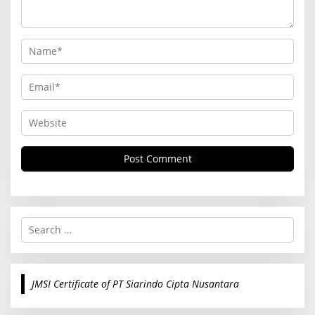
S
e
a
r
c
JMSI Certificate of PT Siarindo Cipta Nusantara
h
f
o