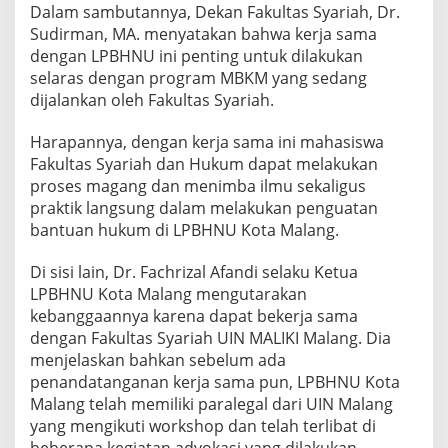
Dalam sambutannya, Dekan Fakultas Syariah, Dr.
S
Y
Sudirman, MA. menyatakan bahwa kerja sama
A
dengan LPBHNU ini penting untuk dilakukan
R
selaras dengan program MBKM yang sedang
I
dijalankan oleh Fakultas Syariah.
A
H
U
Harapannya, dengan kerja sama ini mahasiswa
I
Fakultas Syariah dan Hukum dapat melakukan
N
proses magang dan menimba ilmu sekaligus
M
praktik langsung dalam melakukan penguatan
A
L
bantuan hukum di LPBHNU Kota Malang.
A
N
Di sisi lain, Dr. Fachrizal Afandi selaku Ketua
G
LPBHNU Kota Malang mengutarakan
kebanggaannya karena dapat bekerja sama
dengan Fakultas Syariah UIN MALIKI Malang. Dia
menjelaskan bahkan sebelum ada
penandatanganan kerja sama pun, LPBHNU Kota
Malang telah memiliki paralegal dari UIN Malang
yang mengikuti workshop dan telah terlibat di
beberapa kegiatan advokasi yang dilakukan