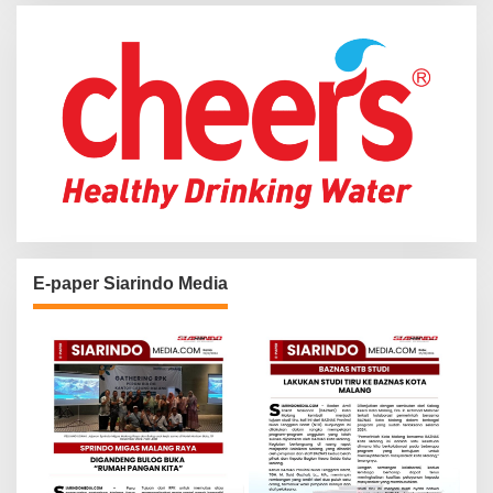
r
:
E-paper Siarindo Media