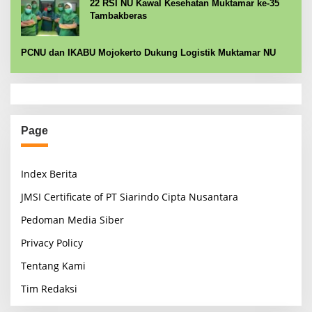
22 RSI NU Kawal Kesehatan Muktamar ke-35
Tambakberas
PCNU dan IKABU Mojokerto Dukung Logistik Muktamar NU
Page
Index Berita
JMSI Certificate of PT Siarindo Cipta Nusantara
Pedoman Media Siber
Privacy Policy
Tentang Kami
Tim Redaksi