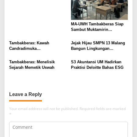
Buku
MA-UWH Tambakberas Siap
Sambut Muktamirin
Muktamar NU
Tambakberas: Kawah
Jejak Hijau SMPN 13 Malang
Candradimuka
Bangun Lingkungan
Kepemimpinan Nahdlatul
Berkelanjutan
Ulama
Tambakberas: Menelisik
S3 Akuntansi UM Hadirkan
Sejarah Memetik Uswah
Praktisi Deloitte Bahas ESG
Leave a Reply
Your email address will not be published.
Required fields are marked
*