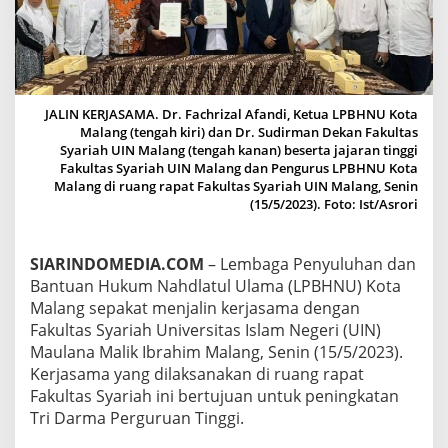
I
N
K
E
R
J
JALIN KERJASAMA. Dr. Fachrizal Afandi, Ketua LPBHNU Kota
A
Malang (tengah kiri) dan Dr. Sudirman Dekan Fakultas
S
Syariah UIN Malang (tengah kanan) beserta jajaran tinggi
A
Fakultas Syariah UIN Malang dan Pengurus LPBHNU Kota
M
Malang di ruang rapat Fakultas Syariah UIN Malang, Senin
A
(15/5/2023). Foto: Ist/Asrori
D
E
N
G
SIARINDOMEDIA.COM
– Lembaga Penyuluhan dan
A
Bantuan Hukum Nahdlatul Ulama (LPBHNU) Kota
N
Malang sepakat menjalin kerjasama dengan
F
Fakultas Syariah Universitas Islam Negeri (UIN)
A
Maulana Malik Ibrahim Malang, Senin (15/5/2023).
K
U
Kerjasama yang dilaksanakan di ruang rapat
L
Fakultas Syariah ini bertujuan untuk peningkatan
T
Tri Darma Perguruan Tinggi.
A
S