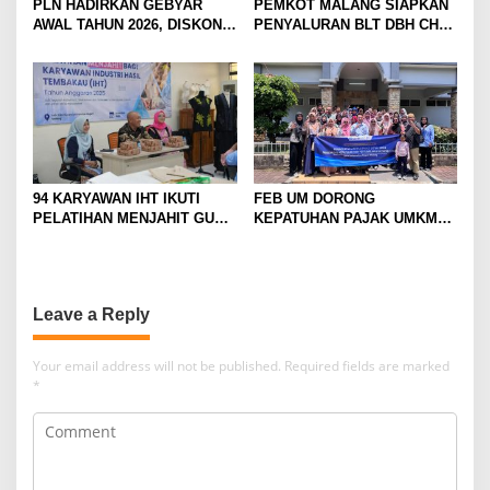
PLN HADIRKAN GEBYAR
PEMKOT MALANG SIAPKAN
AWAL TAHUN 2026, DISKON
PENYALURAN BLT DBH CHT
TAMBAH DAYA HINGGA 50
UNTUK RIBUAN PEKERJA
PERSEN
ROKOK
94 KARYAWAN IHT IKUTI
FEB UM DORONG
PELATIHAN MENJAHIT GUNA
KEPATUHAN PAJAK UMKM
TINGKATKAN
LEWAT EDUKASI LITERASI
KETERAMPILAN
PAJAK
Leave a Reply
Your email address will not be published.
Required fields are marked
*