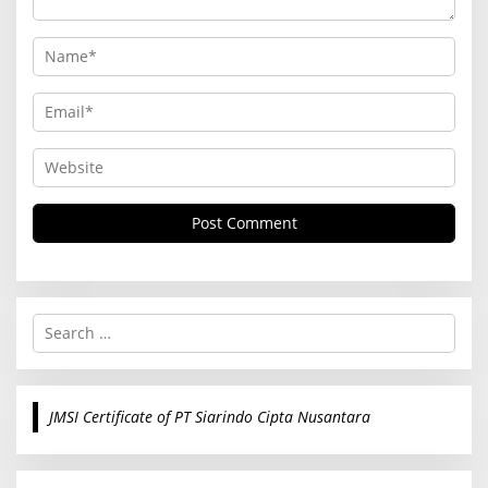
S
e
a
r
c
JMSI Certificate of PT Siarindo Cipta Nusantara
h
f
o
r