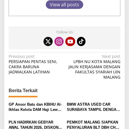
View all posts
Follow Us
P
Previous post
Next post
PERSIAPAN PENTAS SENI,
LPBH NU KOTA MALANG
o
CAKRA BARUNA
JALIN KERJASAMA DENGAN
JADWALKAN LATIHAN
FAKULTAS SYARIAH UIN
s
MALANG
t
n
Berita Terkait
a
v
GP Ansor Batu dan KBIHU Al-
BMW ASTRA USED CAR
Ikhlas Kelola DAM Haji Lewat
SURABAYA TAMPIL DENGAN
i
Sobat Farm’s
WAJAH BARU, SIAP LAYANI
PELANGGAN DI JATIM
g
PLN HADIRKAN GEBYAR
PEMKOT MALANG SIAPKAN
DENGAN FASILITAS
AWAL TAHUN 2026, DISKON
PENYALURAN BLT DBH CHT