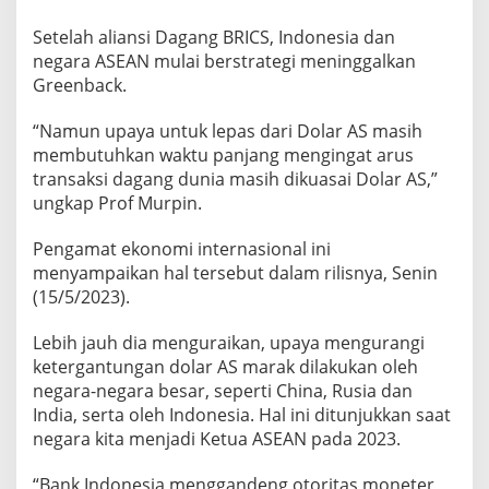
A
U
Setelah aliansi Dagang BRICS, Indonesia dan
L
negara ASEAN mulai berstrategi meninggalkan
A
Greenback.
T
A
“Namun upaya untuk lepas dari Dolar AS masih
N
R
membutuhkan waktu panjang mengingat arus
U
transaksi dagang dunia masih dikuasai Dolar AS,”
P
ungkap Prof Murpin.
I
A
Pengamat ekonomi internasional ini
H
menyampaikan hal tersebut dalam rilisnya, Senin
(15/5/2023).
Lebih jauh dia menguraikan, upaya mengurangi
ketergantungan dolar AS marak dilakukan oleh
negara-negara besar, seperti China, Rusia dan
India, serta oleh Indonesia. Hal ini ditunjukkan saat
negara kita menjadi Ketua ASEAN pada 2023.
“Bank Indonesia menggandeng otoritas moneter