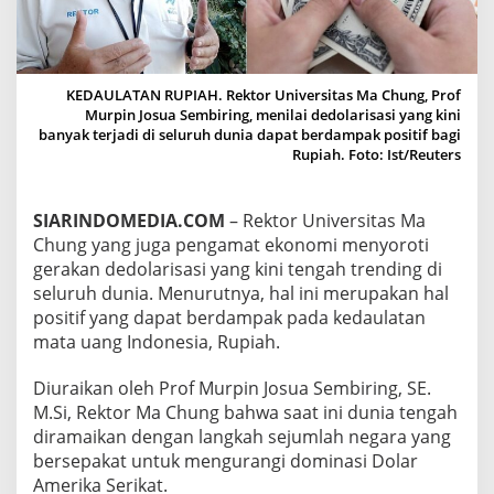
E
D
O
L
A
KEDAULATAN RUPIAH. Rektor Universitas Ma Chung, Prof
R
Murpin Josua Sembiring, menilai dedolarisasi yang kini
I
banyak terjadi di seluruh dunia dapat berdampak positif bagi
S
Rupiah. Foto: Ist/Reuters
A
S
I
SIARINDOMEDIA.COM
– Rektor Universitas Ma
B
Chung yang juga pengamat ekonomi menyoroti
A
gerakan dedolarisasi yang kini tengah trending di
K
A
seluruh dunia. Menurutnya, hal ini merupakan hal
L
positif yang dapat berdampak pada kedaulatan
A
mata uang Indonesia, Rupiah.
N
G
Diuraikan oleh Prof Murpin Josua Sembiring, SE.
K
A
M.Si, Rektor Ma Chung bahwa saat ini dunia tengah
T
diramaikan dengan langkah sejumlah negara yang
K
bersepakat untuk mengurangi dominasi Dolar
E
Amerika Serikat.
D