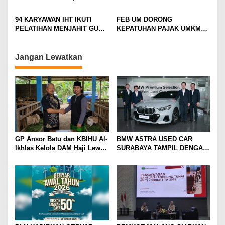
a
PREMIUM
TAMBAH DAYA HINGGA 50
UNTUK RIBUAN PEKERJA
t
PERSEN
ROKOK
94 KARYAWAN IHT IKUTI
FEB UM DORONG
i
PELATIHAN MENJAHIT GUNA
KEPATUHAN PAJAK UMKM
TINGKATKAN
LEWAT EDUKASI LITERASI
o
KETERAMPILAN
PAJAK
n
Jangan Lewatkan
GP Ansor Batu dan KBIHU Al-
BMW ASTRA USED CAR
Ikhlas Kelola DAM Haji Lewat
SURABAYA TAMPIL DENGAN
Sobat Farm’s
WAJAH BARU, SIAP LAYANI
PELANGGAN DI JATIM
DENGAN FASILITAS
PREMIUM