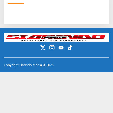
Copyright Siarindo Media @ 2025