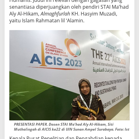
Y
senantiasa diperjuangkan oleh pendiri STAI Ma’had
A
Aly Al-Hikam,
Almaghfurlah
KH. Hasyim Muzadi,
yaitu Islam Rahmatan lil ‘Alamin.
PRESENTASI PAPER. Dosen STAI Ma’had Aly Al-Hikam, Siti
Mutholingah di AICIS ke22 di UIN Sunan Ampel Surabaya. Foto: Ist
Kepala Pusat Penelitian dan Pengabdian kepada