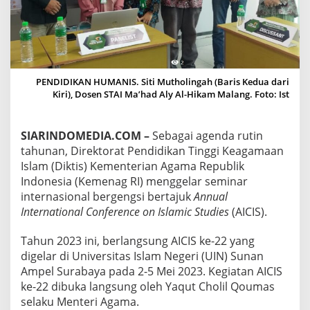
L
-
H
I
K
A
M
PENDIDIKAN HUMANIS. Siti Mutholingah (Baris Kedua dari
T
Kiri), Dosen STAI Ma’had Aly Al-Hikam Malang. Foto: Ist
A
W
A
SIARINDOMEDIA.COM –
Sebagai agenda rutin
R
tahunan, Direktorat Pendidikan Tinggi Keagamaan
K
Islam (Diktis) Kementerian Agama Republik
A
Indonesia (Kemenag RI) menggelar seminar
N
G
internasional bergengsi bertajuk
Annual
A
International Conference on Islamic Studies
(AICIS).
G
A
Tahun 2023 ini, berlangsung AICIS ke-22 yang
S
digelar di Universitas Islam Negeri (UIN) Sunan
A
N
Ampel Surabaya pada 2-5 Mei 2023. Kegiatan AICIS
P
ke-22 dibuka langsung oleh Yaqut Cholil Qoumas
E
selaku Menteri Agama.
N