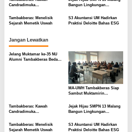
a
Candradimuka
Bangun Lingkungan
t
Kepemimpinan Nahdlatul
Berkelanjutan
Ulama
i
Tambakberas: Menelisik
S3 Akuntansi UM Hadirkan
Sejarah Memetik Uswah
Praktisi Deloitte Bahas ESG
o
n
Jangan Lewatkan
Jelang Muktamar ke-35 NU
Alumni Tambakberas Bedah
Buku
MA-UWH Tambakberas Siap
Sambut Muktamirin
Muktamar NU
Tambakberas: Kawah
Jejak Hijau SMPN 13 Malang
Candradimuka
Bangun Lingkungan
Kepemimpinan Nahdlatul
Berkelanjutan
Ulama
Tambakberas: Menelisik
S3 Akuntansi UM Hadirkan
Sejarah Memetik Uswah
Praktisi Deloitte Bahas ESG