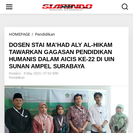
S
k
i
p
t
o
HOMEPAGE
/
Pendidikan
D
c
O
o
DOSEN STAI MA’HAD ALY AL-HIKAM
S
n
E
t
TAWARKAN GAGASAN PENDIDIKAN
N
e
HUMANIS DALAM AICIS KE-22 DI UIN
S
n
SUNAN AMPEL SURABAYA
T
t
A
Redaksi
8 May 2023 / 07:52 WIB
I
Pendidikan
M
A
’
H
A
D
A
L
Y
A