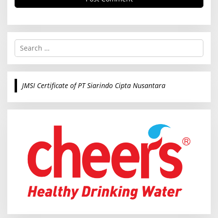
S
e
a
r
c
JMSI Certificate of PT Siarindo Cipta Nusantara
h
f
o
r
: