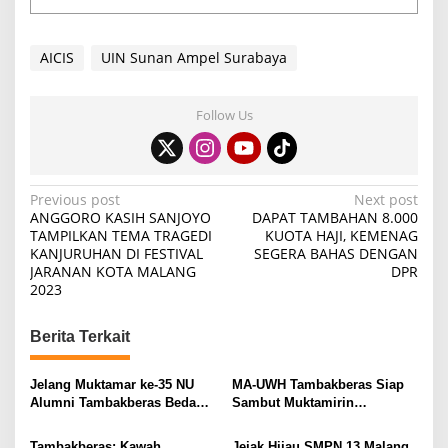
AICIS
UIN Sunan Ampel Surabaya
Follow Us
P
Previous post
Next post
ANGGORO KASIH SANJOYO
DAPAT TAMBAHAN 8.000
o
TAMPILKAN TEMA TRAGEDI
KUOTA HAJI, KEMENAG
KANJURUHAN DI FESTIVAL
SEGERA BAHAS DENGAN
s
JARANAN KOTA MALANG
DPR
t
2023
n
Berita Terkait
a
v
Jelang Muktamar ke-35 NU
MA-UWH Tambakberas Siap
i
Alumni Tambakberas Bedah
Sambut Muktamirin
Buku
Muktamar NU
g
Tambakberas: Kawah
Jejak Hijau SMPN 13 Malang