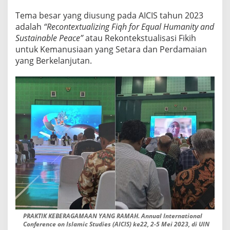
D
Tema besar yang diusung pada AICIS tahun 2023
I
D
adalah
“
Recontextualizing Fiqh for Equal Humanity and
I
Sustainable Peace”
atau Rekontekstualisasi Fikih
K
untuk Kemanusiaan yang Setara dan Perdamaian
A
yang Berkelanjutan.
N
H
U
M
A
N
I
S
D
A
L
A
M
A
I
C
I
PRAKTIK KEBERAGAMAAN YANG RAMAH. Annual International
S
Conference on Islamic Studies (AICIS) ke22, 2-5 Mei 2023, di UIN
K