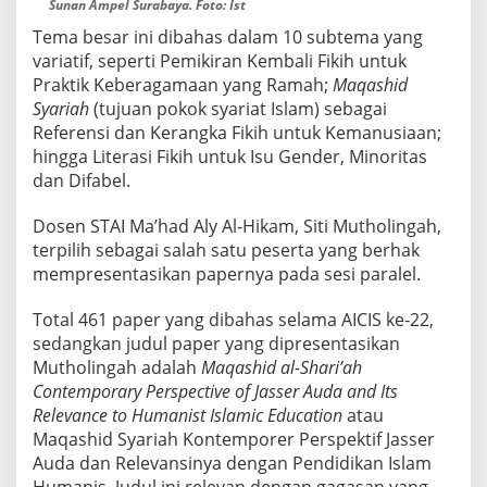
Sunan Ampel Surabaya. Foto: Ist
E
-
Tema besar ini dibahas dalam 10 subtema yang
2
variatif, seperti Pemikiran Kembali Fikih untuk
2
Praktik Keberagamaan yang Ramah;
Maqashid
D
Syariah
(tujuan pokok syariat Islam) sebagai
I
Referensi dan Kerangka Fikih untuk Kemanusiaan;
U
I
hingga Literasi Fikih untuk Isu Gender, Minoritas
N
dan Difabel.
S
U
Dosen STAI Ma’had Aly Al-Hikam, Siti Mutholingah,
N
terpilih sebagai salah satu peserta yang berhak
A
N
mempresentasikan papernya pada sesi paralel.
A
M
Total 461 paper yang dibahas selama AICIS ke-22,
P
sedangkan judul paper yang dipresentasikan
E
Mutholingah adalah
Maqashid al-Shari’ah
L
S
Contemporary Perspective of Jasser Auda and Its
U
Relevance to Humanist Islamic Education
atau
R
Maqashid Syariah Kontemporer Perspektif Jasser
A
Auda dan Relevansinya dengan Pendidikan Islam
B
A
Humanis. Judul ini relevan dengan gagasan yang