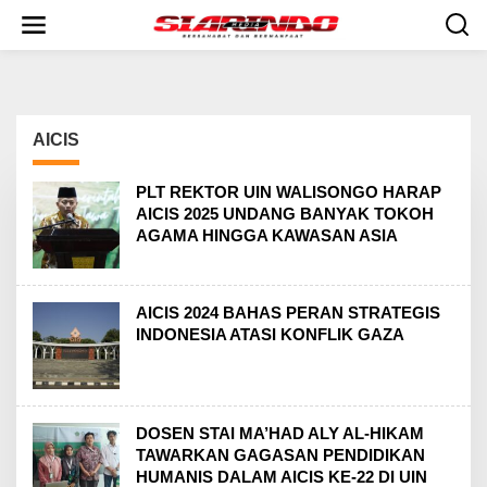
S
k
i
p
t
o
c
AICIS
o
n
t
PLT REKTOR UIN WALISONGO HARAP
e
AICIS 2025 UNDANG BANYAK TOKOH
n
AGAMA HINGGA KAWASAN ASIA
t
AICIS 2024 BAHAS PERAN STRATEGIS
INDONESIA ATASI KONFLIK GAZA
DOSEN STAI MA’HAD ALY AL-HIKAM
TAWARKAN GAGASAN PENDIDIKAN
HUMANIS DALAM AICIS KE-22 DI UIN