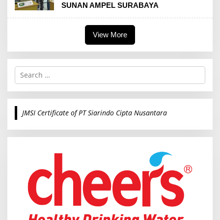
SUNAN AMPEL SURABAYA
View More
S
e
a
r
c
JMSI Certificate of PT Siarindo Cipta Nusantara
h
f
o
r
: