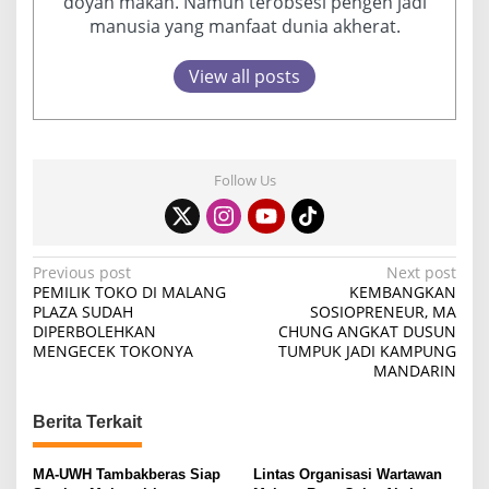
doyan makan. Namun terobsesi pengen jadi
manusia yang manfaat dunia akherat.
View all posts
Follow Us
P
Previous post
Next post
PEMILIK TOKO DI MALANG
KEMBANGKAN
o
PLAZA SUDAH
SOSIOPRENEUR, MA
DIPERBOLEHKAN
CHUNG ANGKAT DUSUN
s
MENGECEK TOKONYA
TUMPUK JADI KAMPUNG
t
MANDARIN
n
Berita Terkait
a
v
MA-UWH Tambakberas Siap
Lintas Organisasi Wartawan