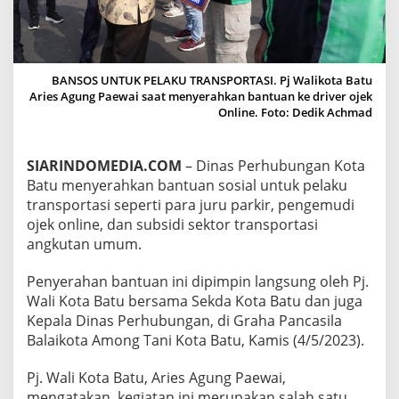
L
T
K
E
P
BANSOS UNTUK PELAKU TRANSPORTASI. Pj Walikota Batu
E
Aries Agung Paewai saat menyerahkan bantuan ke driver ojek
L
Online. Foto: Dedik Achmad
A
K
U
SIARINDOMEDIA.COM
– Dinas Perhubungan Kota
T
Batu menyerahkan bantuan sosial untuk pelaku
R
A
transportasi seperti para juru parkir, pengemudi
N
ojek online, dan subsidi sektor transportasi
S
angkutan umum.
P
O
Penyerahan bantuan ini dipimpin langsung oleh Pj.
R
T
Wali Kota Batu bersama Sekda Kota Batu dan juga
A
Kepala Dinas Perhubungan, di Graha Pancasila
S
Balaikota Among Tani Kota Batu, Kamis (4/5/2023).
I
Pj. Wali Kota Batu, Aries Agung Paewai,
mengatakan, kegiatan ini merupakan salah satu