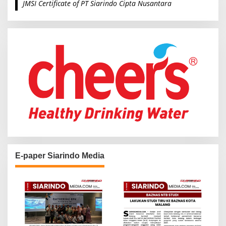
JMSI Certificate of PT Siarindo Cipta Nusantara
h
f
o
r
:
E-paper Siarindo Media