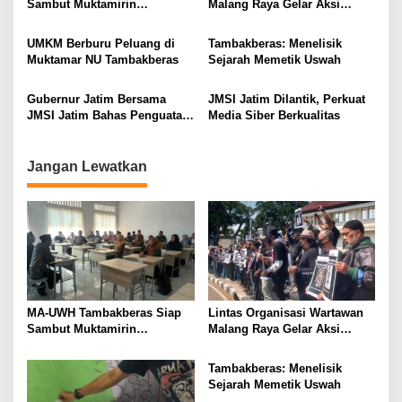
i
Sambut Muktamirin
Malang Raya Gelar Aksi
Muktamar NU
Protes “Kami Bukan Londo
g
Ireng”
UMKM Berburu Peluang di
Tambakberas: Menelisik
a
Muktamar NU Tambakberas
Sejarah Memetik Uswah
t
i
Gubernur Jatim Bersama
JMSI Jatim Dilantik, Perkuat
JMSI Jatim Bahas Penguatan
Media Siber Berkualitas
o
Media Berkualitas
n
Jangan Lewatkan
MA-UWH Tambakberas Siap
Lintas Organisasi Wartawan
Sambut Muktamirin
Malang Raya Gelar Aksi
Muktamar NU
Protes “Kami Bukan Londo
Ireng”
Tambakberas: Menelisik
Sejarah Memetik Uswah