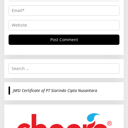
S
e
a
r
c
JMSI Certificate of PT Siarindo Cipta Nusantara
h
f
o
r
: