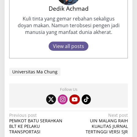
Dedik Achmad
Kuli tinta yang gemar rebahan sekaligus
doyan makan. Namun terobsesi pengen jadi
manusia yang manfaat dunia akherat.
View all posts
Universitas Ma Chung
Follow Us
P
Previous post
Next post
PEMKOT BATU SERAHKAN
UIN MALANG RAIH
o
BLT KE PELAKU
KUALITAS JURNAL
TRANSPORTASI
TERTINGGI VERSI SJR
s