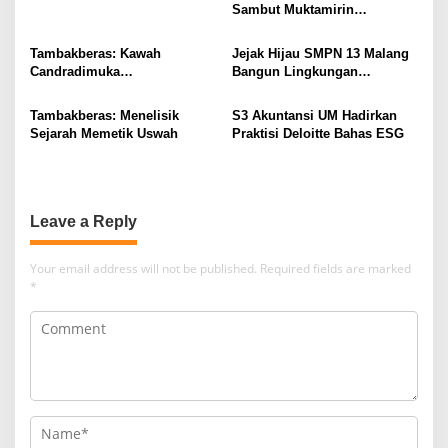
Sambut Muktamirin
Muktamar NU
Tambakberas: Kawah
Jejak Hijau SMPN 13 Malang
Candradimuka
Bangun Lingkungan
Kepemimpinan Nahdlatul
Berkelanjutan
Ulama
Tambakberas: Menelisik
S3 Akuntansi UM Hadirkan
Sejarah Memetik Uswah
Praktisi Deloitte Bahas ESG
Leave a Reply
Your email address will not be published.
Required fields are marked
*