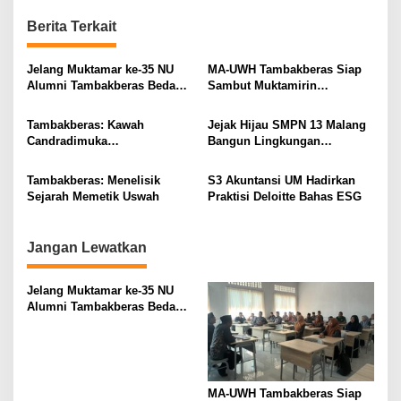
t
Berita Terkait
n
a
Jelang Muktamar ke-35 NU
MA-UWH Tambakberas Siap
v
Alumni Tambakberas Bedah
Sambut Muktamirin
Buku
Muktamar NU
i
Tambakberas: Kawah
Jejak Hijau SMPN 13 Malang
g
Candradimuka
Bangun Lingkungan
Kepemimpinan Nahdlatul
Berkelanjutan
a
Ulama
Tambakberas: Menelisik
S3 Akuntansi UM Hadirkan
t
Sejarah Memetik Uswah
Praktisi Deloitte Bahas ESG
i
o
Jangan Lewatkan
n
Jelang Muktamar ke-35 NU
Alumni Tambakberas Bedah
Buku
MA-UWH Tambakberas Siap