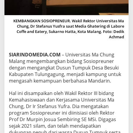
E
U
R
,
KEMBANGKAN SOSIOPRENEUR. Wakil Rektor Universitas Ma
M
Chung, Dr Stefanus Yusfra saat Media Ghatering di Labore
A
Coffe and Eatery, Sukarno Hatta, Kota Malang. Foto: Dedik
C
Achmad
H
U
N
SIARINDOMEDIA.COM
– Universitas Ma Chung
G
Malang mengembangkan bidang Sosiopreuner
A
N
dengan mengangkat Dusun Tumpuk Desa Besuki
G
Kabupaten Tulungagung, menjadi kampung untuk
K
mengasah kemampuan berbahasa Mandarin.
A
T
Hal ini disampaikan oleh Wakil Rektor III bidang
D
U
Kemahasiswaan dan Kerjasama Universitas Ma
S
Chung, Dr Ir Stefanus Yufra. Dia mengatakan
U
program Sosiopreuner ini diinisiasi oleh Rektor
N
Prof Dr Murpin Josua Sembiring SE MSi. Digagas
T
sejak 2021 silam, dan telah mendapatkan
U
M
dukungan penuh dari warga Dusun Tumpuk serta