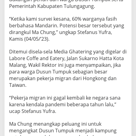
P
Pemerintah Kabupaten Tulungagung.
U
K
“Ketika kami survei kesana, 60% warganya fasih
J
berbahasa Mandarin. Potensi besar tersebut yang
A
D
dirangkul Ma Chung,” ungkap Stefanus Yufra,
I
Kamis (04/05/’23).
K
A
Ditemui disela-sela Media Ghatering yang digelar di
M
Labore Coffe and Eatery, Jalan Sukarno Hatta Kota
P
U
Malang, Wakil Rektor ini juga menyampaikan, jika
N
para warga Dusun Tumpuk sebagian besar
G
merupakan pekerja migran dari Hongkong dan
M
Taiwan.
A
N
D
“Pekerja migran ini gagal kembali ke negara sana
A
karena kendala pandemi beberapa tahun lalu,”
R
ucap Stefanus Yufra.
I
N
Ma Chung menangkap peluang ini untuk
mengangkat Dusun Tumpuk menjadi kampung