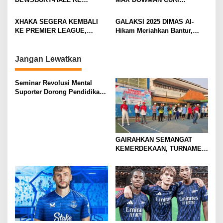
a
EVERTON, JALAN BARU
PERHATIAN DI TUR
t
SANG GELANDANG DIMULAI
PRAMUSIM ASIA
XHAKA SEGERA KEMBALI
GALAKSI 2025 DIMAS Al-
i
KE PREMIER LEAGUE,
Hikam Meriahkan Bantur,
GABUNG SUNDERLAND
Tunjukkan Bukti Nyata
o
Pengabdian Santri
n
Jangan Lewatkan
Seminar Revolusi Mental
Suporter Dorong Pendidikan
dan Ekonomi
GAIRAHKAN SEMANGAT
KEMERDEKAAN, TURNAMEN
TENIS ANTAR KLUB SE-
MOJOKERTO RAYA RESMI
BERGULIR