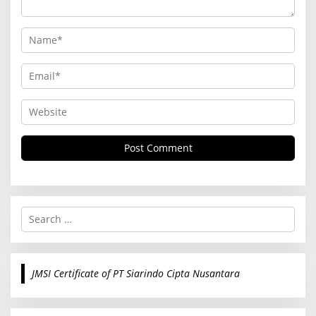
S
e
a
r
c
JMSI Certificate of PT Siarindo Cipta Nusantara
h
f
o
r