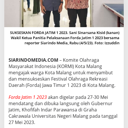
M
A
S
Y
A
R
SUKSESKAN FORDA JATIM 1 2023. Sani Sinarsana Kisid (kanan)
A
Wakil Ketua Panitia Pelaksanaan Forda Jatim 1 2023 bersama
K
reporter Siarindo Media, Rabu (4/5/23). Foto: Izzuddin
A
T
S
U
SIARINDOMEDIA.COM
– Komite Olahraga
K
Masyarakat Indonesia (KORMI) Kota Malang
S
mengajak warga Kota Malang untuk menyambut
E
dan mensukseskan Festival Olahraga Rekreasi
S
Daerah (Forda) Jawa Timur 1 2023 di Kota Malang.
K
A
N
Forda Jatim 1 2023
akan digelar pada 27-30 Mei
F
mendatang dan dibuka langsung oleh Gubernur
O
Jatim, Khofifah Indar Parawansa di Graha
R
Cakrawala Universitas Negeri Malang pada tanggal
D
A
27 Mei 2023.
J