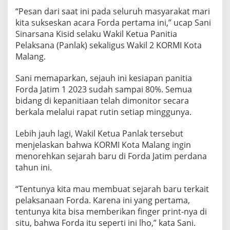
A
“Pesan dari saat ini pada seluruh masyarakat mari
T
kita sukseskan acara Forda pertama ini,” ucap Sani
I
Sinarsana Kisid selaku Wakil Ketua Panitia
M
1
Pelaksana (Panlak) sekaligus Wakil 2 KORMI Kota
2
Malang.
0
2
Sani memaparkan, sejauh ini kesiapan panitia
3
Forda Jatim 1 2023 sudah sampai 80%. Semua
bidang di kepanitiaan telah dimonitor secara
berkala melalui rapat rutin setiap minggunya.
Lebih jauh lagi, Wakil Ketua Panlak tersebut
menjelaskan bahwa KORMI Kota Malang ingin
menorehkan sejarah baru di Forda Jatim perdana
tahun ini.
“Tentunya kita mau membuat sejarah baru terkait
pelaksanaan Forda. Karena ini yang pertama,
tentunya kita bisa memberikan finger print-nya di
situ, bahwa Forda itu seperti ini lho,” kata Sani.