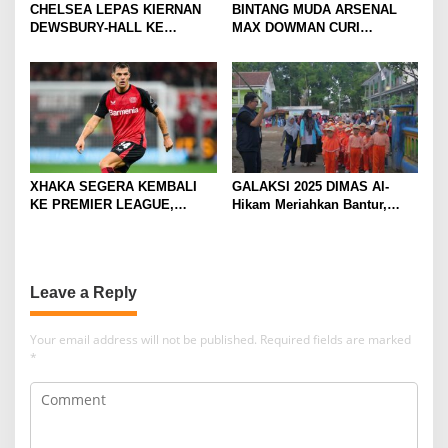
CHELSEA LEPAS KIERNAN
BINTANG MUDA ARSENAL
DEWSBURY-HALL KE
MAX DOWMAN CURI
EVERTON, JALAN BARU
PERHATIAN DI TUR
SANG GELANDANG DIMULAI
PRAMUSIM ASIA
XHAKA SEGERA KEMBALI
GALAKSI 2025 DIMAS Al-
KE PREMIER LEAGUE,
Hikam Meriahkan Bantur,
GABUNG SUNDERLAND
Tunjukkan Bukti Nyata
Pengabdian Santri
Leave a Reply
Your email address will not be published.
Required fields are marked
*