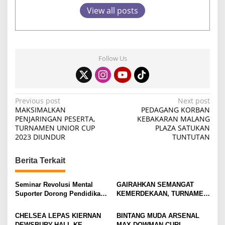
View all posts
Follow Us
P
Previous post
Next post
MAKSIMALKAN
PEDAGANG KORBAN
o
PENJARINGAN PESERTA,
KEBAKARAN MALANG
TURNAMEN UNIOR CUP
PLAZA SATUKAN
s
2023 DIUNDUR
TUNTUTAN
t
n
Berita Terkait
a
v
Seminar Revolusi Mental
GAIRAHKAN SEMANGAT
Suporter Dorong Pendidikan
KEMERDEKAAN, TURNAMEN
i
dan Ekonomi
TENIS ANTAR KLUB SE-
MOJOKERTO RAYA RESMI
g
CHELSEA LEPAS KIERNAN
BINTANG MUDA ARSENAL
BERGULIR
DEWSBURY-HALL KE
MAX DOWMAN CURI