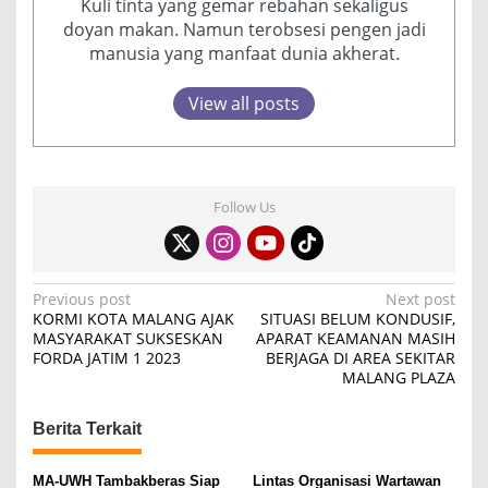
Kuli tinta yang gemar rebahan sekaligus
doyan makan. Namun terobsesi pengen jadi
manusia yang manfaat dunia akherat.
View all posts
Follow Us
P
Previous post
Next post
KORMI KOTA MALANG AJAK
SITUASI BELUM KONDUSIF,
o
MASYARAKAT SUKSESKAN
APARAT KEAMANAN MASIH
FORDA JATIM 1 2023
BERJAGA DI AREA SEKITAR
s
MALANG PLAZA
t
n
Berita Terkait
a
MA-UWH Tambakberas Siap
Lintas Organisasi Wartawan