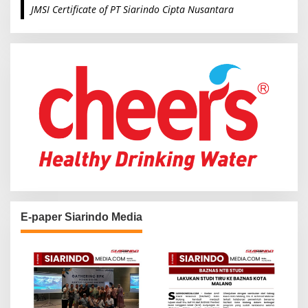
JMSI Certificate of PT Siarindo Cipta Nusantara
h
f
o
r
:
E-paper Siarindo Media