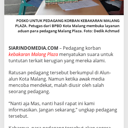
A
R
A
N
POSKO UNTUK PEDAGANG KORBAN KEBAKARAN MALANG
M
PLAZA. Petugas dari BPBD Kota Malang membuka layanan
A
aduan para pedagang Malang Plaza. Foto: Dedik Achmad
L
A
N
SIARINDOMEDIA.COM
– Pedagang korban
G
kebakaran Malang Plaza
menyatukan suara untuk
P
L
tuntutan terkait kerugian yang mereka alami.
A
Z
Ratusan pedagang tersebut berkumpul di Alun-
A
alun Kota Malang. Namun ketika awak media
S
mencoba mendekat, malah diusir oleh salah
A
T
seorang pedagang.
U
K
“Nanti aja Mas, nanti hasil rapat ini kami
A
informasikan. Jangan sekarang,” ungkap pedagang
N
tersebut.
T
U
N