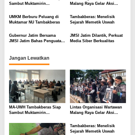
v
Sambut Muktamirin
Malang Raya Gelar Aksi
i
Muktamar NU
Protes “Kami Bukan Londo
Ireng”
g
UMKM Berburu Peluang di
Tambakberas: Menelisik
Muktamar NU Tambakberas
Sejarah Memetik Uswah
a
t
Gubernur Jatim Bersama
JMSI Jatim Dilantik, Perkuat
i
JMSI Jatim Bahas Penguatan
Media Siber Berkualitas
Media Berkualitas
o
n
Jangan Lewatkan
MA-UWH Tambakberas Siap
Lintas Organisasi Wartawan
Sambut Muktamirin
Malang Raya Gelar Aksi
Muktamar NU
Protes “Kami Bukan Londo
Ireng”
Tambakberas: Menelisik
Sejarah Memetik Uswah