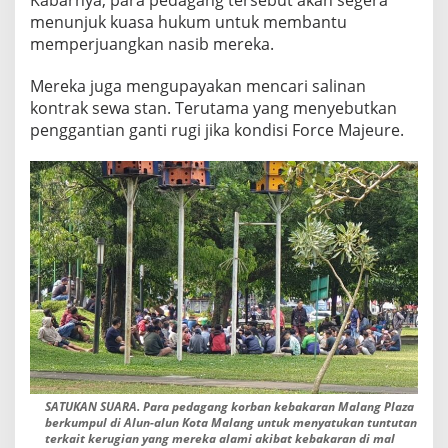
Kabarnya, para pedagang tersebut akan segera
T
menunjuk kuasa hukum untuk membantu
U
memperjuangkan nasib mereka.
T
A
N
Mereka juga mengupayakan mencari salinan
kontrak sewa stan. Terutama yang menyebutkan
penggantian ganti rugi jika kondisi Force Majeure.
SATUKAN SUARA. Para pedagang korban kebakaran Malang Plaza
berkumpul di Alun-alun Kota Malang untuk menyatukan tuntutan
terkait kerugian yang mereka alami akibat kebakaran di mal