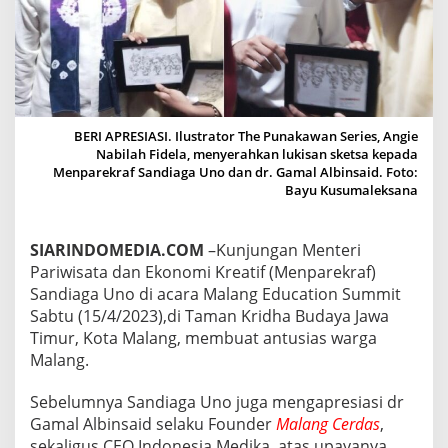
U
N
O
D
A
N
D
R
BERI APRESIASI. Ilustrator The Punakawan Series, Angie
G
Nabilah Fidela, menyerahkan lukisan sketsa kepada
A
Menparekraf Sandiaga Uno dan dr. Gamal Albinsaid. Foto:
M
Bayu Kusumaleksana
A
L
A
SIARINDOMEDIA.COM
–Kunjungan Menteri
P
Pariwisata dan Ekonomi Kreatif (Menparekraf)
R
Sandiaga Uno di acara Malang Education Summit
E
Sabtu (15/4/2023),di Taman Kridha Budaya Jawa
S
I
Timur, Kota Malang, membuat antusias warga
A
Malang.
S
I
Sebelumnya Sandiaga Uno juga mengapresiasi dr
T
Gamal Albinsaid selaku Founder
Malang Cerdas
,
H
E
sekaligus CEO Indonesia Medika, atas upayanya