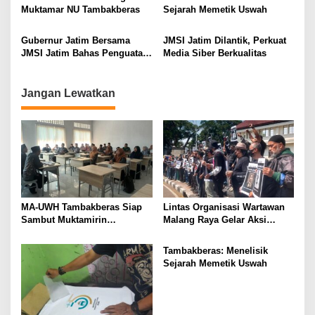
a
Muktamar NU Tambakberas
Sejarah Memetik Uswah
t
i
Gubernur Jatim Bersama
JMSI Jatim Dilantik, Perkuat
JMSI Jatim Bahas Penguatan
Media Siber Berkualitas
o
Media Berkualitas
n
Jangan Lewatkan
MA-UWH Tambakberas Siap
Lintas Organisasi Wartawan
Sambut Muktamirin
Malang Raya Gelar Aksi
Muktamar NU
Protes “Kami Bukan Londo
Ireng”
Tambakberas: Menelisik
Sejarah Memetik Uswah