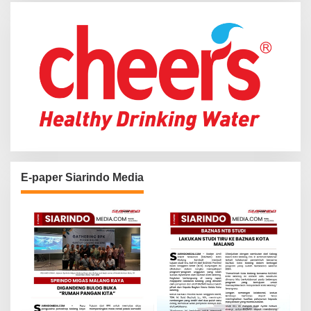
r
:
E-paper Siarindo Media