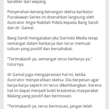
karakter dari wayang.
N
D
Penyerahan kenang-kenangan sketsa karikatur
O
M
Punakawan Series ini diserahkan langsung oleh
E
ilustrator Angie Nabilah Fidela kepada Bang Sandi
D
dan dr. Gamal.
I
A
Bang Sandi mengatakan jika Siarindo Media tetap
semangat dalam berkarya dan terus memuat
tulisan yang positif dan bersahabat.
“Terimakasih ya, semangat terus berkarya ya,”
tuturnya.
dr Gamal juga mengapresiasi hal ini, ketika
ilustrator menyerahkan sketsa. Dia berpesan agar
karya-karya seperti ini terus dikembangkan. Karena
hal ini dapat menjadi bukti kreativitas masyarakat
Malang yang positif dan berinovasi.
“Terimakasih ya, terus berinocasi, jangan lelah