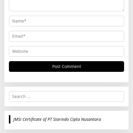
S
e
a
r
c
JMSI Certificate of PT Siarindo Cipta Nusantara
h
f
o