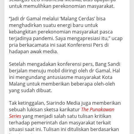
P
untuk memulihkan perekonomian masyarakat.
U
N
“Jadi dr Gamal melalui ‘Malang Cerdas’ bisa
A
menghadirkan suatu energi baru untuk
K
A
kebangkitan perekonomian masyarakat pasca
W
terjadinya pandemi. Saya mengapresiasi itu,” ucap
A
pria berkacamata ini saat Konferensi Pers di
N
hadapan awak media.
S
E
R
Setelah mengadakan konferensi pers, Bang Sandi
I
berjalan menuju mobil diiringi oleh dr Gamal. Hal
E
ini mengundang antusiasme masyarakat Kota
S
Malang untuk memberikan beberapa oleh-oleh
K
A
yang sudah dibuat.
R
Y
Tak ketinggalan, Siarindo Media juga memberikan
A
sebuah lukisan sketsa karikatur
The Punakawan
S
Series
yang menjadi salah satu tulisan kritikan
I
A
terhadap pemerintah dan masyarakat terkait
R
situasi saat ini. Tulisan ini dituliskan berdasarkan
I