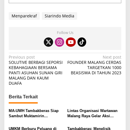
Menparekraf
Siarindo Media
Follow Us
P
Previous post
Next post
SOLUTIVE BERBAGI SEPORSI
FOUNDER MALANG CERDAS
o
KEBAHAGIAAN BERSAMA
TARGETKAN 1000
PANTI ASUHAN SUNAN GIRI
BEASISWA DI TAHUN 2023
s
MALANG DAN KAUM
t
DUAFA
n
Berita Terkait
a
v
MA-UWH Tambakberas Siap
Lintas Organisasi Wartawan
i
Sambut Muktamirin
Malang Raya Gelar Aksi
Muktamar NU
Protes “Kami Bukan Londo
g
Ireng”
UMKM Berburu Peluang di
Tambakberas: Menelisik