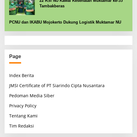
22 RSI NU Kawal Kesehatan Muktamar ke-35
Tambakberas
PCNU dan IKABU Mojokerto Dukung Logistik Muktamar NU
Page
Index Berita
JMSI Certificate of PT Siarindo Cipta Nusantara
Pedoman Media Siber
Privacy Policy
Tentang Kami
Tim Redaksi