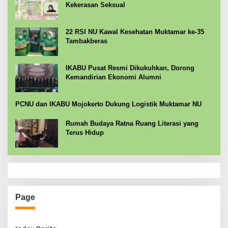
Kekerasan Seksual
22 RSI NU Kawal Kesehatan Muktamar ke-35
Tambakberas
IKABU Pusat Resmi Dikukuhkan, Dorong
Kemandirian Ekonomi Alumni
PCNU dan IKABU Mojokerto Dukung Logistik Muktamar NU
Rumah Budaya Ratna Ruang Literasi yang
Terus Hidup
Page