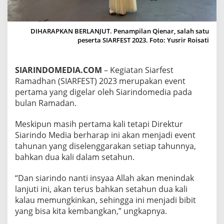
A
R
A
DIHARAPKAN BERLANJUT. Penampilan Qienar, salah satu
P
peserta SIARFEST 2023. Foto: Yusrir Roisati
K
A
N
T
SIARINDOMEDIA.COM
– Kegiatan Siarfest
E
Ramadhan (SIARFEST) 2023 merupakan event
R
pertama yang digelar oleh Siarindomedia pada
U
bulan Ramadan.
S
B
E
Meskipun masih pertama kali tetapi Direktur
R
Siarindo Media berharap ini akan menjadi event
L
tahunan yang diselenggarakan setiap tahunnya,
A
bahkan dua kali dalam setahun.
N
J
U
“Dan siarindo nanti insyaa Allah akan menindak
T
lanjuti ini, akan terus bahkan setahun dua kali
kalau memungkinkan, sehingga ini menjadi bibit
yang bisa kita kembangkan,” ungkapnya.