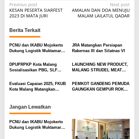
P
Previous post
Next post
KESAN PESERTA SIARFEST
AMALAN DAN DOA MENUJU
o
2023 DI MATA JURI
MALAM LAILATUL QADAR
s
t
Berita Terkait
n
PCNU dan IKABU Mojokerto
JRA Matangkan Persiapan
a
Dukung Logistik Muktamar
Rakernas III dan Silatnas VI
v
NU
DPUPRPKP Kota Malang
LAUNCHING NEW PRODUCT,
i
Sosialisasikan PBG, SLF
MALANG STRUDEL MEAT
g
Pengolahan Limbah Dapur
SERIES
SPPG
a
Evaluasi Capaian 2025, FKUB
PEMKOT GANDENG PEMUDA
Kota Malang Matangkan
GAUNGKAN GEMPUR ROKOK
t
Konsep Kerukunan
ILEGAL
i
Jangan Lewatkan
o
n
PCNU dan IKABU Mojokerto
Dukung Logistik Muktamar
NU