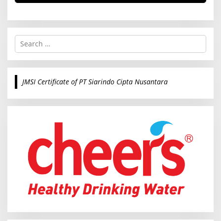
S
e
a
r
c
JMSI Certificate of PT Siarindo Cipta Nusantara
h
f
o
r
: