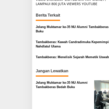
o
LAMPAUI 800 JUTA VIEWERS YOUTUBE
s
t
Berita Terkait
n
Jelang Muktamar ke-35 NU Alumni Tambakberas
a
Buku
v
Tambakberas: Kawah Candradimuka Kepemimpi
i
Nahdlatul Ulama
g
a
Tambakberas: Menelisik Sejarah Memetik Uswah
t
i
Jangan Lewatkan
o
Jelang Muktamar ke-35 NU Alumni
n
Tambakberas Bedah Buku