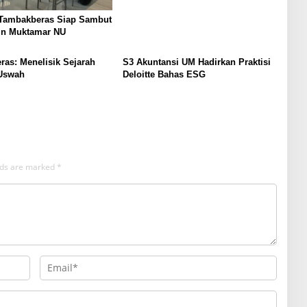
ambakberas Siap Sambut
in Muktamar NU
as: Menelisik Sejarah
S3 Akuntansi UM Hadirkan Praktisi
Uswah
Deloitte Bahas ESG
elds are marked
*