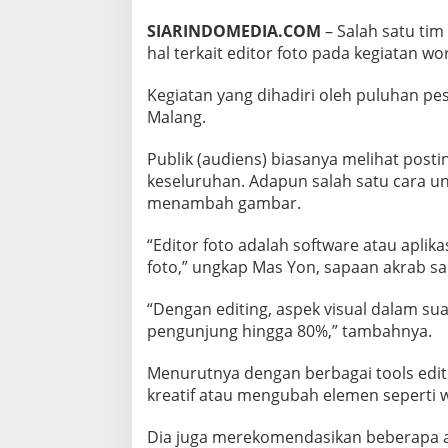
T
O
SIARINDOMEDIA.COM
– Salah satu ti
R
hal terkait editor foto pada kegiatan wo
F
O
Kegiatan yang dihadiri oleh puluhan pes
T
Malang.
O
Publik (audiens) biasanya melihat post
keseluruhan. Adapun salah satu cara u
menambah gambar.
“Editor foto adalah software atau apli
foto,” ungkap Mas Yon, sapaan akrab s
“Dengan editing, aspek visual dalam s
pengunjung hingga 80%,” tambahnya.
Menurutnya dengan berbagai tools edit
kreatif atau mengubah elemen seperti
Dia juga merekomendasikan beberapa ap