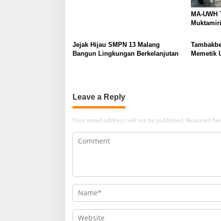
MA-UWH T
Muktamir
Jejak Hijau SMPN 13 Malang
Tambakber
Bangun Lingkungan Berkelanjutan
Memetik 
Leave a Reply
Your email address will not be published.
Required fi