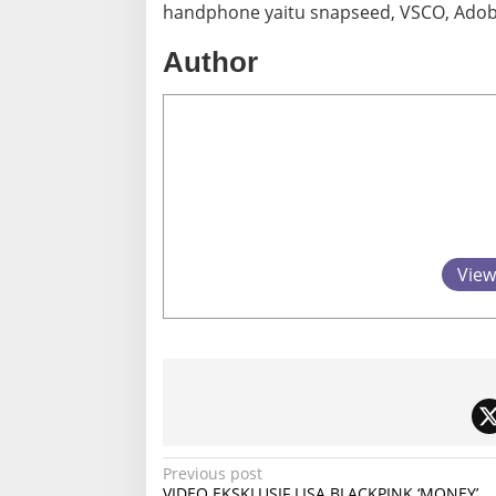
handphone yaitu snapseed, VSCO, Adobe 
Author
View
P
Previous post
VIDEO EKSKLUSIF LISA BLACKPINK ‘MONEY’,