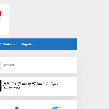
& Sains
Ragam
S
e
a
r
c
JMSI Certificate of PT Siarindo Cipta
h
Nusantara
f
o
r
: