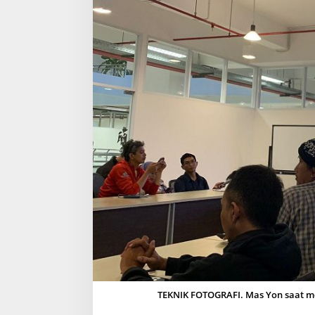
J
E
L
A
S
K
A
N
H
A
L
-
H
A
L
T
E
R
K
A
I
T
E
TEKNIK FOTOGRAFI. Mas Yon saat mem
D
I