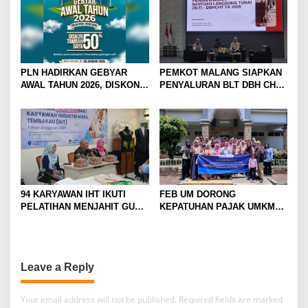
DENGAN FASILITAS
PREMIUM
PLN HADIRKAN GEBYAR
PEMKOT MALANG SIAPKAN
AWAL TAHUN 2026, DISKON
PENYALURAN BLT DBH CHT
TAMBAH DAYA HINGGA 50
UNTUK RIBUAN PEKERJA
PERSEN
ROKOK
94 KARYAWAN IHT IKUTI
FEB UM DORONG
PELATIHAN MENJAHIT GUNA
KEPATUHAN PAJAK UMKM
TINGKATKAN
LEWAT EDUKASI LITERASI
KETERAMPILAN
PAJAK
Leave a Reply
Your email address will not be published.
Required fields are marked