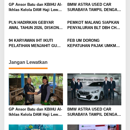
v
GP Ansor Batu dan KBIHU Al-
BMW ASTRA USED CAR
Ikhlas Kelola DAM Haji Lewat
SURABAYA TAMPIL DENGAN
i
Sobat Farm’s
WAJAH BARU, SIAP LAYANI
PELANGGAN DI JATIM
g
PLN HADIRKAN GEBYAR
PEMKOT MALANG SIAPKAN
DENGAN FASILITAS
AWAL TAHUN 2026, DISKON
PENYALURAN BLT DBH CHT
a
PREMIUM
TAMBAH DAYA HINGGA 50
UNTUK RIBUAN PEKERJA
t
PERSEN
ROKOK
94 KARYAWAN IHT IKUTI
FEB UM DORONG
i
PELATIHAN MENJAHIT GUNA
KEPATUHAN PAJAK UMKM
TINGKATKAN
LEWAT EDUKASI LITERASI
o
KETERAMPILAN
PAJAK
n
Jangan Lewatkan
GP Ansor Batu dan KBIHU Al-
BMW ASTRA USED CAR
Ikhlas Kelola DAM Haji Lewat
SURABAYA TAMPIL DENGAN
Sobat Farm’s
WAJAH BARU, SIAP LAYANI
PELANGGAN DI JATIM