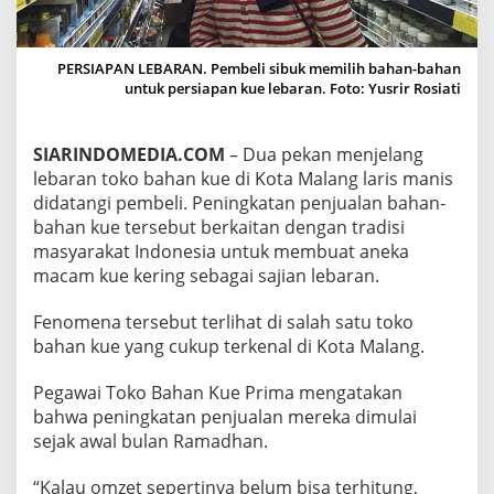
N
K
U
PERSIAPAN LEBARAN. Pembeli sibuk memilih bahan-bahan
E
untuk persiapan kue lebaran. Foto: Yusrir Rosiati
J
E
L
A
SIARINDOMEDIA.COM
– Dua pekan menjelang
N
lebaran toko bahan kue di Kota Malang laris manis
G
didatangi pembeli. Peningkatan penjualan bahan-
L
bahan kue tersebut berkaitan dengan tradisi
E
B
masyarakat Indonesia untuk membuat aneka
A
macam kue kering sebagai sajian lebaran.
R
A
Fenomena tersebut terlihat di salah satu toko
N
bahan kue yang cukup terkenal di Kota Malang.
Pegawai Toko Bahan Kue Prima mengatakan
bahwa peningkatan penjualan mereka dimulai
sejak awal bulan Ramadhan.
“Kalau omzet sepertinya belum bisa terhitung,