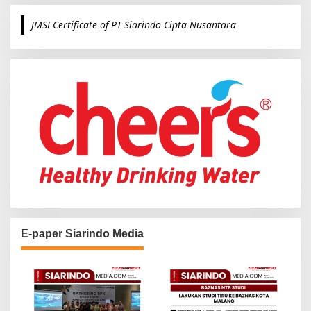
r
c
JMSI Certificate of PT Siarindo Cipta Nusantara
h
f
o
r
:
E-paper Siarindo Media