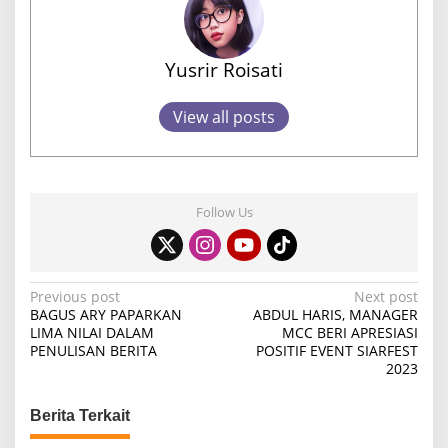
Yusrir Roisati
View all posts
Follow Us
P
Previous post
Next post
BAGUS ARY PAPARKAN
ABDUL HARIS, MANAGER
o
LIMA NILAI DALAM
MCC BERI APRESIASI
PENULISAN BERITA
POSITIF EVENT SIARFEST
s
2023
t
n
Berita Terkait
a