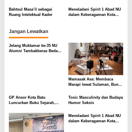
t
“Atas Nama Generasi”
i
Bahtsul Masa’il sebagai
Meneladani Spirit 1 Abad NU
Ruang Intelektual Kader
dalam Keberagaman Kota
o
Malang
n
Jangan Lewatkan
Jelang Muktamar ke-35 NU
Alumni Tambakberas Bedah
Buku
Mamasak Asa: Membaca
Marapi lewat Sulaman, Bunyi,
dan Memori Kolektif
Minangkabau
GP Ansor Kota Batu
Toxic Masculinity dan Budaya
Luncurkan Buku Sejarah,
Humor Seksis
“Atas Nama Generasi”
Meneladani Spirit 1 Abad NU
dalam Keberagaman Kota
Malang