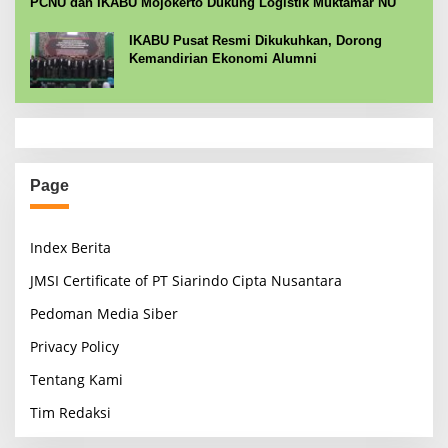
PCNU dan IKABU Mojokerto Dukung Logistik Muktamar NU
IKABU Pusat Resmi Dikukuhkan, Dorong
Kemandirian Ekonomi Alumni
Page
Index Berita
JMSI Certificate of PT Siarindo Cipta Nusantara
Pedoman Media Siber
Privacy Policy
Tentang Kami
Tim Redaksi