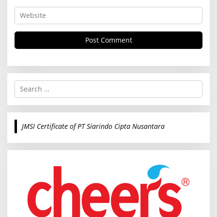
S
e
a
r
c
JMSI Certificate of PT Siarindo Cipta Nusantara
h
f
o
r
: