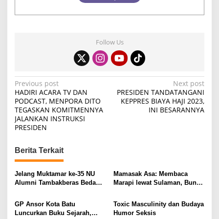
Follow Us
P
Previous post
Next post
HADIRI ACARA TV DAN
PRESIDEN TANDATANGANI
o
PODCAST, MENPORA DITO
KEPPRES BIAYA HAJI 2023,
TEGASKAN KOMITMENNYA
INI BESARANNYA
s
JALANKAN INSTRUKSI
t
PRESIDEN
n
Berita Terkait
a
v
Jelang Muktamar ke-35 NU
Mamasak Asa: Membaca
i
Alumni Tambakberas Bedah
Marapi lewat Sulaman, Bunyi,
Buku
dan Memori Kolektif
g
Minangkabau
GP Ansor Kota Batu
Toxic Masculinity dan Budaya
a
Luncurkan Buku Sejarah,
Humor Seksis