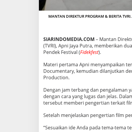
D
I
P
MANTAN DIREKTUR PROGRAM & BERITA TVRI. A
E
M
A
T
SIARINDOMEDIA.COM
– Mantan Direktu
E
(TVRI), Apni Jaya Putra, memberikan du
R
I
Pendek Festival (
Fidekfest
).
D
I
Materi pertama Apni menyampaikan ten
W
Documentary, kemudian dilanjutkan dengan 
O
Production.
R
K
S
Dengan jam terbang dan pengalaman y
H
dengan cara yang lugas dan jelas. Dalam
O
tersebut memberi pengertian terkait fi
P
F
I
Setelah menjelaskan pengertian film p
D
E
“Sesuaikan ide Anda pada tema-tema ter
K