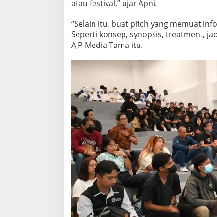
atau festival,” ujar Apni.
F
E
“Selain itu, buat pitch yang memuat in
S
T
Seperti konsep, synopsis, treatment, ja
AJP Media Tama itu.