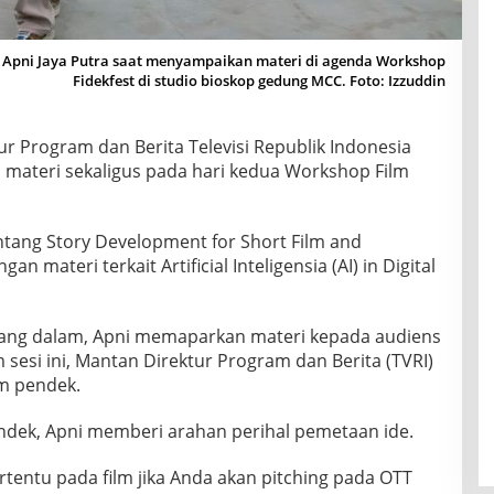
pni Jaya Putra saat menyampaikan materi di agenda Workshop
Fidekfest di studio bioskop gedung MCC. Foto: Izzuddin
r Program dan Berita Televisi Republik Indonesia
a materi sekaligus pada hari kedua Workshop Film
tang Story Development for Short Film and
materi terkait Artificial Inteligensia (AI) in Digital
ang dalam, Apni memaparkan materi kepada audiens
 sesi ini, Mantan Direktur Program dan Berita (TVRI)
lm pendek.
endek, Apni memberi arahan perihal pemetaan ide.
tentu pada film jika Anda akan pitching pada OTT