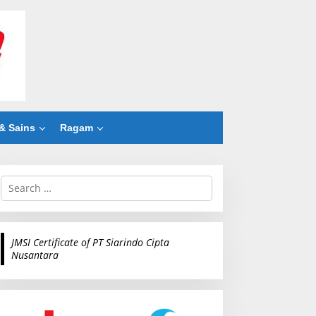
& Sains
Ragam
S
e
a
r
c
JMSI Certificate of PT Siarindo Cipta
h
Nusantara
f
o
r
: