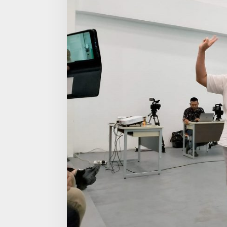
T
U
R
P
R
O
G
R
A
M
D
A
N
B
E
R
I
T
A
T
V
R
I
J
A