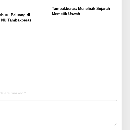
Tambakberas: Menelisik Sejarah
Memetik Uswah
buru Peluang di
 NU Tambakberas
elds are marked
*