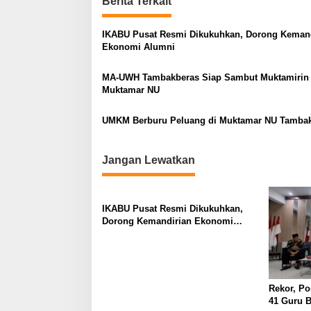
t
Berita Terkait
n
IKABU Pusat Resmi Dikukuhkan, Dorong Kemand
a
Ekonomi Alumni
v
MA-UWH Tambakberas Siap Sambut Muktamirin
i
Muktamar NU
g
a
UMKM Berburu Peluang di Muktamar NU Tamba
t
i
Jangan Lewatkan
o
n
IKABU Pusat Resmi Dikukuhkan,
Dorong Kemandirian Ekonomi
Alumni
Rekor, Po
41 Guru B