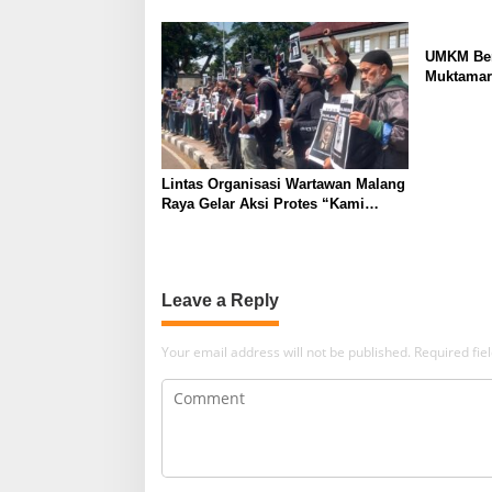
UMKM Ber
Muktamar
Lintas Organisasi Wartawan Malang
Raya Gelar Aksi Protes “Kami
Bukan Londo Ireng”
Leave a Reply
Your email address will not be published.
Required fi