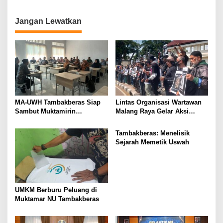
Media Berkualitas
o
n
Jangan Lewatkan
MA-UWH Tambakberas Siap
Lintas Organisasi Wartawan
Sambut Muktamirin
Malang Raya Gelar Aksi
Muktamar NU
Protes “Kami Bukan Londo
Ireng”
Tambakberas: Menelisik
Sejarah Memetik Uswah
UMKM Berburu Peluang di
Muktamar NU Tambakberas