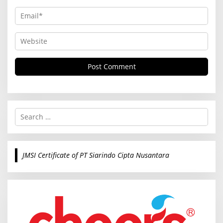
S
e
a
r
c
JMSI Certificate of PT Siarindo Cipta Nusantara
h
f
o
r
: