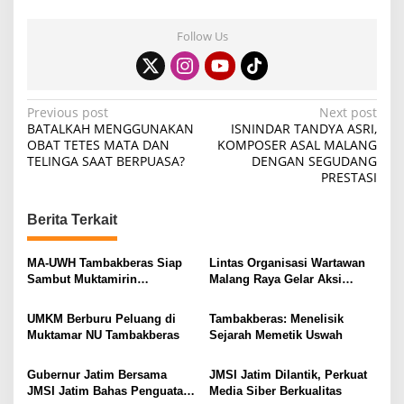
Follow Us
P
Previous post
Next post
BATALKAH MENGGUNAKAN
ISNINDAR TANDYA ASRI,
o
OBAT TETES MATA DAN
KOMPOSER ASAL MALANG
TELINGA SAAT BERPUASA?
DENGAN SEGUDANG
s
PRESTASI
t
n
Berita Terkait
a
v
MA-UWH Tambakberas Siap
Lintas Organisasi Wartawan
Sambut Muktamirin
Malang Raya Gelar Aksi
i
Muktamar NU
Protes “Kami Bukan Londo
Ireng”
g
UMKM Berburu Peluang di
Tambakberas: Menelisik
Muktamar NU Tambakberas
Sejarah Memetik Uswah
a
t
Gubernur Jatim Bersama
JMSI Jatim Dilantik, Perkuat
i
JMSI Jatim Bahas Penguatan
Media Siber Berkualitas