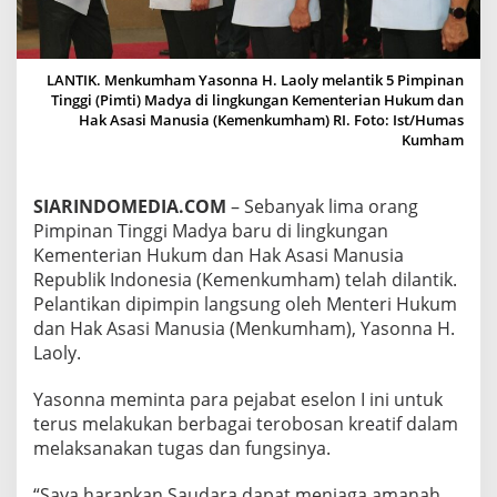
A
S
O
N
LANTIK. Menkumham Yasonna H. Laoly melantik 5 Pimpinan
N
Tinggi (Pimti) Madya di lingkungan Kementerian Hukum dan
A
Hak Asasi Manusia (Kemenkumham) RI. Foto: Ist/Humas
M
Kumham
I
N
T
SIARINDOMEDIA.COM
– Sebanyak lima orang
A
Pimpinan Tinggi Madya baru di lingkungan
B
U
Kementerian Hukum dan Hak Asasi Manusia
A
Republik Indonesia (Kemenkumham) telah dilantik.
T
Pelantikan dipimpin langsung oleh Menteri Hukum
T
dan Hak Asasi Manusia (Menkumham), Yasonna H.
E
R
Laoly.
O
B
Yasonna meminta para pejabat eselon I ini untuk
O
terus melakukan berbagai terobosan kreatif dalam
S
melaksanakan tugas dan fungsinya.
A
N
K
“Saya harapkan Saudara dapat menjaga amanah