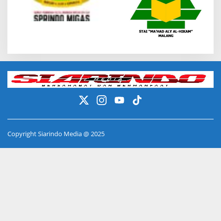
Copyright Siarindo Media @ 2025