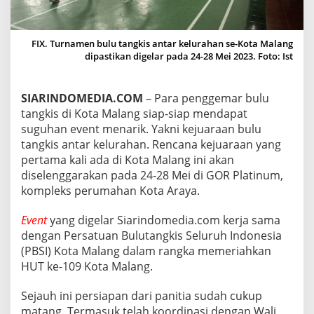
N
B
U
FIX. Turnamen bulu tangkis antar kelurahan se-Kota Malang
L
dipastikan digelar pada 24-28 Mei 2023. Foto: Ist
U
T
A
N
SIARINDOMEDIA.COM
– Para penggemar bulu
G
tangkis di Kota Malang siap-siap mendapat
K
suguhan event menarik. Yakni kejuaraan bulu
I
tangkis antar kelurahan. Rencana kejuaraan yang
S
A
pertama kali ada di Kota Malang ini akan
N
diselenggarakan pada 24-28 Mei di GOR Platinum,
T
kompleks perumahan Kota Araya.
A
R
Event
yang digelar Siarindomedia.com kerja sama
K
E
dengan Persatuan Bulutangkis Seluruh Indonesia
L
(PBSI) Kota Malang dalam rangka memeriahkan
U
HUT ke-109 Kota Malang.
R
A
Sejauh ini persiapan dari panitia sudah cukup
H
A
matang. Termasuk telah koordinasi dengan Wali