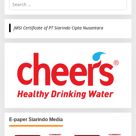
S
e
a
r
c
JMSI Certificate of PT Siarindo Cipta Nusantara
h
f
o
r
:
E-paper Siarindo Media