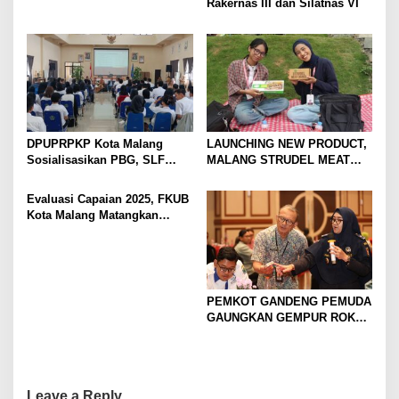
Rakernas III dan Silatnas VI
DPUPRPKP Kota Malang
LAUNCHING NEW PRODUCT,
Sosialisasikan PBG, SLF
MALANG STRUDEL MEAT
Pengolahan Limbah Dapur
SERIES
SPPG
Evaluasi Capaian 2025, FKUB
Kota Malang Matangkan
Konsep Kerukunan
PEMKOT GANDENG PEMUDA
GAUNGKAN GEMPUR ROKOK
ILEGAL
Leave a Reply