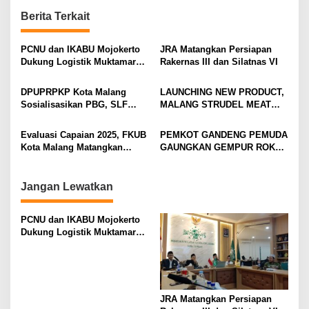
n
Berita Terkait
a
v
PCNU dan IKABU Mojokerto
JRA Matangkan Persiapan
Dukung Logistik Muktamar
Rakernas III dan Silatnas VI
i
NU
g
DPUPRPKP Kota Malang
LAUNCHING NEW PRODUCT,
Sosialisasikan PBG, SLF
MALANG STRUDEL MEAT
a
Pengolahan Limbah Dapur
SERIES
t
SPPG
Evaluasi Capaian 2025, FKUB
PEMKOT GANDENG PEMUDA
i
Kota Malang Matangkan
GAUNGKAN GEMPUR ROKOK
Konsep Kerukunan
ILEGAL
o
n
Jangan Lewatkan
PCNU dan IKABU Mojokerto
Dukung Logistik Muktamar
NU
JRA Matangkan Persiapan