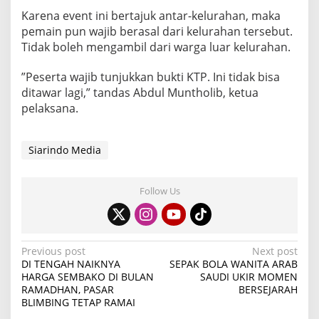
Karena event ini bertajuk antar-kelurahan, maka
pemain pun wajib berasal dari kelurahan tersebut.
Tidak boleh mengambil dari warga luar kelurahan.
”Peserta wajib tunjukkan bukti KTP. Ini tidak bisa
ditawar lagi,” tandas Abdul Muntholib, ketua
pelaksana.
Siarindo Media
Follow Us
P
Previous post
Next post
DI TENGAH NAIKNYA
SEPAK BOLA WANITA ARAB
o
HARGA SEMBAKO DI BULAN
SAUDI UKIR MOMEN
RAMADHAN, PASAR
BERSEJARAH
s
BLIMBING TETAP RAMAI
t