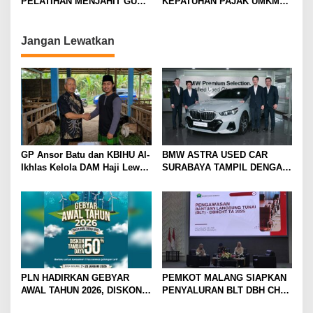
i
PELATIHAN MENJAHIT GUNA
KEPATUHAN PAJAK UMKM
TINGKATKAN
LEWAT EDUKASI LITERASI
o
KETERAMPILAN
PAJAK
n
Jangan Lewatkan
GP Ansor Batu dan KBIHU Al-
BMW ASTRA USED CAR
Ikhlas Kelola DAM Haji Lewat
SURABAYA TAMPIL DENGAN
Sobat Farm’s
WAJAH BARU, SIAP LAYANI
PELANGGAN DI JATIM
DENGAN FASILITAS
PREMIUM
PLN HADIRKAN GEBYAR
PEMKOT MALANG SIAPKAN
AWAL TAHUN 2026, DISKON
PENYALURAN BLT DBH CHT
TAMBAH DAYA HINGGA 50
UNTUK RIBUAN PEKERJA