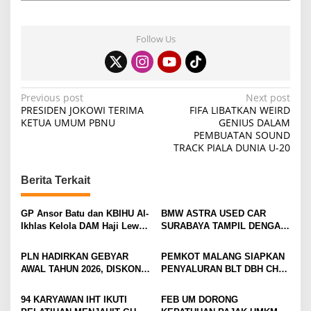
Follow Us
P
Previous post
Next post
PRESIDEN JOKOWI TERIMA
FIFA LIBATKAN WEIRD
o
KETUA UMUM PBNU
GENIUS DALAM
PEMBUATAN SOUND
s
TRACK PIALA DUNIA U-20
t
n
Berita Terkait
a
v
GP Ansor Batu dan KBIHU Al-
BMW ASTRA USED CAR
Ikhlas Kelola DAM Haji Lewat
SURABAYA TAMPIL DENGAN
i
Sobat Farm’s
WAJAH BARU, SIAP LAYANI
PELANGGAN DI JATIM
g
PLN HADIRKAN GEBYAR
PEMKOT MALANG SIAPKAN
DENGAN FASILITAS
AWAL TAHUN 2026, DISKON
PENYALURAN BLT DBH CHT
a
PREMIUM
TAMBAH DAYA HINGGA 50
UNTUK RIBUAN PEKERJA
t
PERSEN
ROKOK
94 KARYAWAN IHT IKUTI
FEB UM DORONG