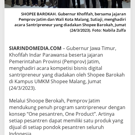
H
S
A
SHOPEE BAROKAH. Gubernur Khofifah, bersama jajaran
N
Pemprov Jatim dan Wali Kota Malang, Sutiaji, menghadiri
T
acara Santripreneur yang diadakan Shopee Barokah, Jumat
R
(24/3/2023). Foto: Nabila Zulfa
I
P
R
SIARINDOMEDIA.COM
– Gubernur Jawa Timur,
E
Khofifah Indar Parawansa beserta jajaran
N
Pemerintahan Provinsi (Pemprov) Jatim,
E
menghadiri acara kompetisi bisnis digital
U
R
santripreneur yang diadakan oleh Shopee Barokah
S
di Kampus UMKM Shopee Malang, Jumat
I
(24/3/2023).
A
P
Melalui Shoope Berokah, Pemprov Jatim
M
E
mendukung penuh program santripreneur dengan
N
konsep “One pesantren, One Product”. Artinya
D
setiap pesantren dapat memiliki satu produk yang
U
dijual di setiap pondok pesantren seluruh
N
I
Indonesia.