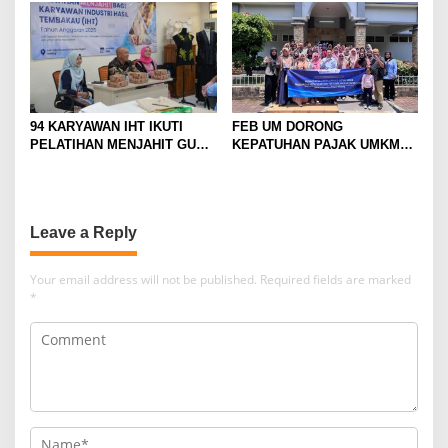
PERSEN
ROKOK
94 KARYAWAN IHT IKUTI
FEB UM DORONG
PELATIHAN MENJAHIT GUNA
KEPATUHAN PAJAK UMKM
TINGKATKAN
LEWAT EDUKASI LITERASI
KETERAMPILAN
PAJAK
Leave a Reply
Your email address will not be published.
Required fields are marked
*