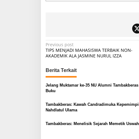
P
Previous post
TIPS MENJADI MAHASISWA TERBAIK NON-
o
AKADEMIK ALA JASMINE NURUL IZZA
s
t
Berita Terkait
n
Jelang Muktamar ke-35 NU Alumni Tambakberas
a
Buku
v
Tambakberas: Kawah Candradimuka Kepemimpi
i
Nahdlatul Ulama
g
a
Tambakberas: Menelisik Sejarah Memetik Uswah
t