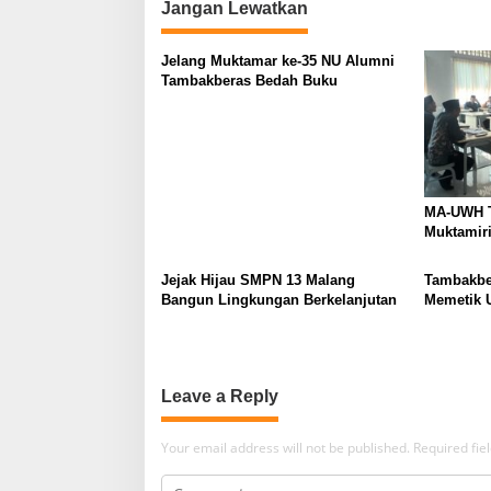
i
Jangan Lewatkan
o
Jelang Muktamar ke-35 NU Alumni
n
Tambakberas Bedah Buku
MA-UWH T
Muktamir
Jejak Hijau SMPN 13 Malang
Tambakber
Bangun Lingkungan Berkelanjutan
Memetik 
Leave a Reply
Your email address will not be published.
Required fi