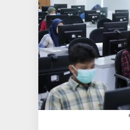
U
T
B
K
-
S
N
B
T
2
0
2
3
S
E
G
E
R
A
D
I
B
U
K
A