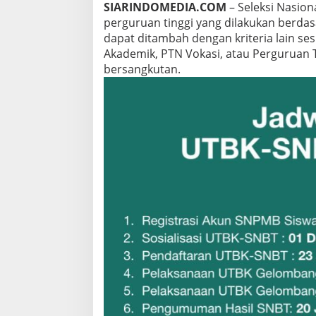
SIARINDOMEDIA.COM
– Seleksi Nasion
,
C
perguruan tinggi yang dilakukan berdas
A
dapat ditambah dengan kriteria lain se
T
Akademik, PTN Vokasi, atau Perguruan 
A
bersangkutan.
T
T
A
N
G
G
A
L
N
Y
A