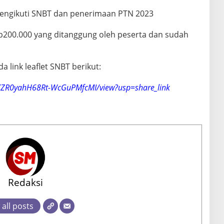
mengikuti SNBT dan penerimaan PTN 2023
p200.000 yang ditanggung oleh peserta dan sudah
a link leaflet SNBT berikut:
jkRKZR0yahH68Rt-WcGuPMfcMI/view?usp=share_link
Redaksi
 all posts