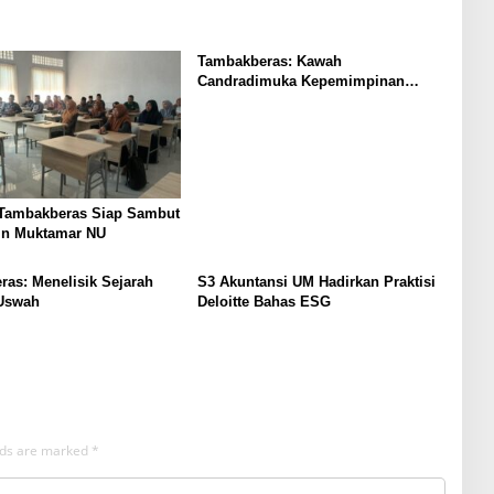
Tambakberas: Kawah
Candradimuka Kepemimpinan
Nahdlatul Ulama
ambakberas Siap Sambut
in Muktamar NU
as: Menelisik Sejarah
S3 Akuntansi UM Hadirkan Praktisi
Uswah
Deloitte Bahas ESG
elds are marked
*