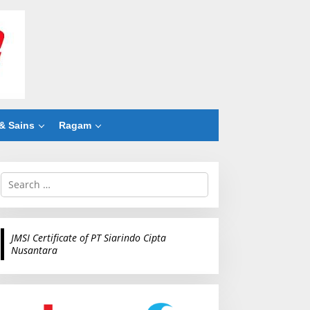
& Sains
Ragam
S
e
a
r
c
JMSI Certificate of PT Siarindo Cipta
h
Nusantara
f
o
r
: