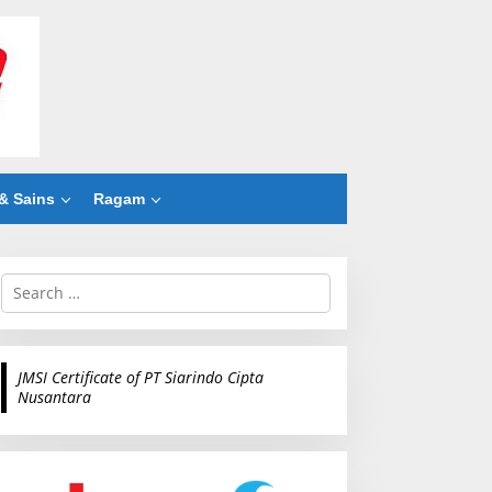
& Sains
Ragam
S
e
a
r
c
JMSI Certificate of PT Siarindo Cipta
h
Nusantara
f
o
r
: