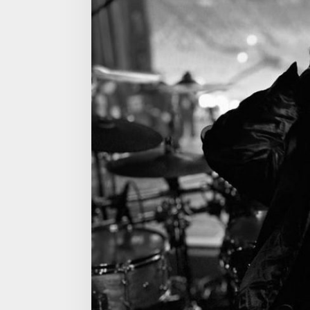
D
I
B
A
L
I
K
K
E
R
E
N
N
Y
A
S
T
A
G
E
B
L
A
C
K