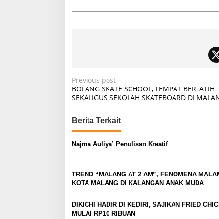
P
Previous post
BOLANG SKATE SCHOOL, TEMPAT BERLATIH
o
SEKALIGUS SEKOLAH SKATEBOARD DI MALA
s
t
Berita Terkait
n
Najma Auliya’ Penulisan Kreatif
a
v
TREND “MALANG AT 2 AM”, FENOMENA MALA
i
KOTA MALANG DI KALANGAN ANAK MUDA
g
a
DIKICHI HADIR DI KEDIRI, SAJIKAN FRIED CHI
MULAI RP10 RIBUAN