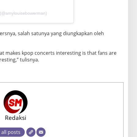
 (@amylouisebowerman)
owersnya, salah satunya yang diungkapkan oleh
hat makes kpop concerts interesting is that fans are
resting,” tulisnya.
Redaksi
 all posts