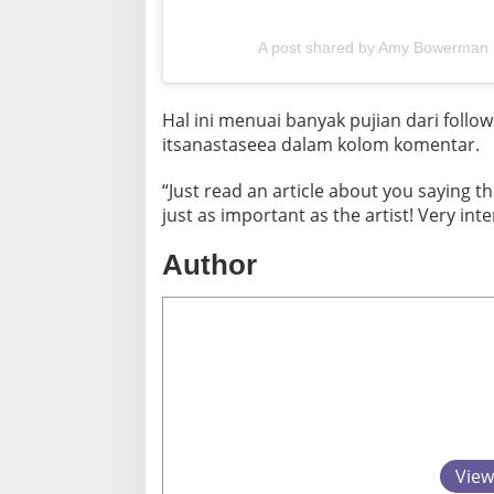
A post shared by Amy Bowerman
Hal ini menuai banyak pujian dari foll
itsanastaseea dalam kolom komentar.
“Just read an article about you saying t
just as important as the artist! Very inte
Author
View