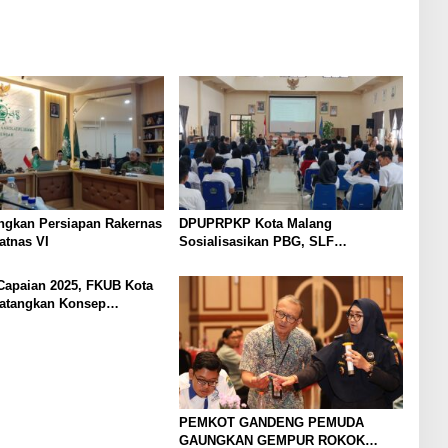
ngkan Persiapan Rakernas
DPUPRPKP Kota Malang
latnas VI
Sosialisasikan PBG, SLF
Pengolahan Limbah Dapur SPPG
Capaian 2025, FKUB Kota
atangkan Konsep
n
PEMKOT GANDENG PEMUDA
GAUNGKAN GEMPUR ROKOK