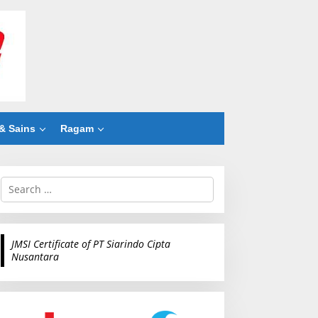
& Sains
Ragam
S
e
a
r
c
JMSI Certificate of PT Siarindo Cipta
h
Nusantara
f
o
r
: