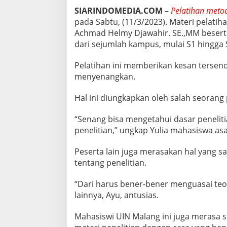
E
SIARINDOMEDIA.COM
–
Pelatihan metod
G
pada Sabtu, (11/3/2023). Materi pelatih
I
Achmad Helmy Djawahir. SE.,MM beserta
N
I
dari sejumlah kampus, mulai S1 hingga 
K
E
Pelatihan ini memberikan kesan tersend
S
menyenangkan.
A
N
P
Hal ini diungkapkan oleh salah seorang 
E
S
“Senang bisa mengetahui dasar peneliti
E
penelitian,” ungkap Yulia mahasiswa asa
R
T
Peserta lain juga merasakan hal yang
A
N
tentang penelitian.
Y
A
“Dari harus bener-bener menguasai teor
lainnya, Ayu, antusias.
Mahasiswi UIN Malang ini juga merasa s