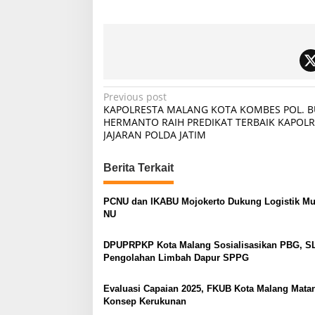
P
Previous post
KAPOLRESTA MALANG KOTA KOMBES POL. B
o
HERMANTO RAIH PREDIKAT TERBAIK KAPOLR
JAJARAN POLDA JATIM
s
t
Berita Terkait
n
a
PCNU dan IKABU Mojokerto Dukung Logistik M
v
NU
i
DPUPRPKP Kota Malang Sosialisasikan PBG, S
g
Pengolahan Limbah Dapur SPPG
a
Evaluasi Capaian 2025, FKUB Kota Malang Mata
t
Konsep Kerukunan