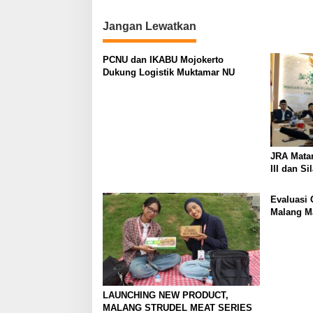
i
o
Jangan Lewatkan
n
PCNU dan IKABU Mojokerto
Dukung Logistik Muktamar NU
JRA Mata
III dan Si
Evaluasi 
Malang M
Kerukuna
LAUNCHING NEW PRODUCT,
MALANG STRUDEL MEAT SERIES