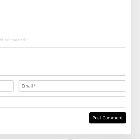
ILEGAL
elds are marked
*