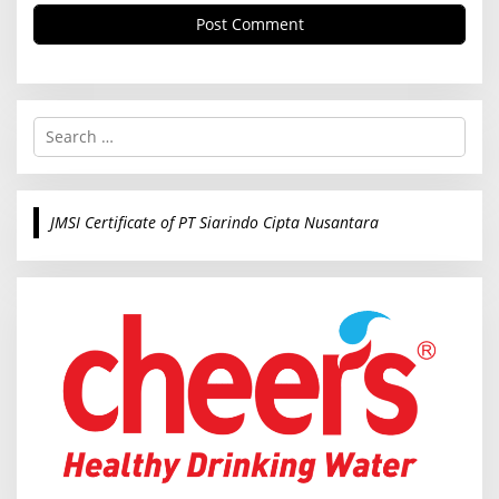
S
e
a
r
c
JMSI Certificate of PT Siarindo Cipta Nusantara
h
f
o
r
: