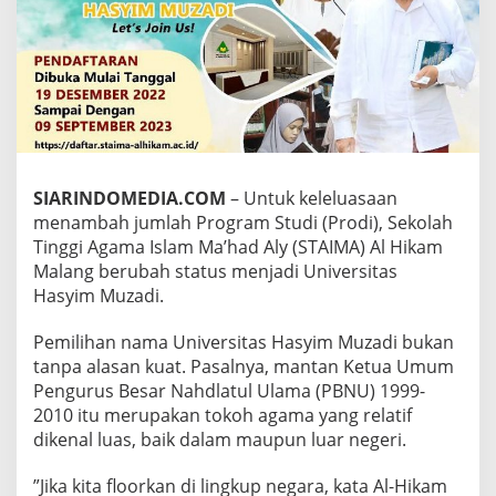
M
A
A
L
H
I
K
A
M
A
SIARINDOMEDIA.COM
– Untuk keleluasaan
K
menambah jumlah Program Studi (Prodi), Sekolah
A
Tinggi Agama Islam Ma’had Aly (STAIMA) Al Hikam
N
B
Malang berubah status menjadi Universitas
E
Hasyim Muzadi.
R
U
Pemilihan nama Universitas Hasyim Muzadi bukan
B
tanpa alasan kuat. Pasalnya, mantan Ketua Umum
A
H
Pengurus Besar Nahdlatul Ulama (PBNU) 1999-
S
2010 itu merupakan tokoh agama yang relatif
T
dikenal luas, baik dalam maupun luar negeri.
A
T
”Jika kita floorkan di lingkup negara, kata Al-Hikam
U