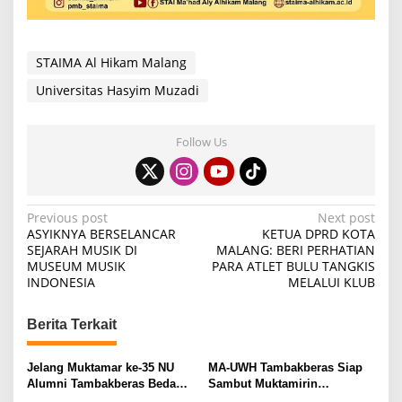
STAIMA Al Hikam Malang
Universitas Hasyim Muzadi
Follow Us
P
Previous post
Next post
ASYIKNYA BERSELANCAR
KETUA DPRD KOTA
o
SEJARAH MUSIK DI
MALANG: BERI PERHATIAN
MUSEUM MUSIK
PARA ATLET BULU TANGKIS
s
INDONESIA
MELALUI KLUB
t
n
Berita Terkait
a
v
Jelang Muktamar ke-35 NU
MA-UWH Tambakberas Siap
Alumni Tambakberas Bedah
Sambut Muktamirin
i
Buku
Muktamar NU