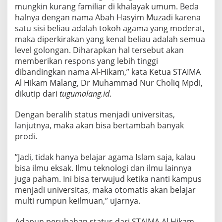
S
mungkin kurang familiar di khalayak umum. Beda
J
halnya dengan nama Abah Hasyim Muzadi karena
A
satu sisi beliau adalah tokoh agama yang moderat,
D
maka diperkirakan yang kenal beliau adalah semua
I
level golongan. Diharapkan hal tersebut akan
U
N
memberikan respons yang lebih tinggi
I
dibandingkan nama Al-Hikam,” kata Ketua STAIMA
V
Al Hikam Malang, Dr Muhammad Nur Choliq Mpdi,
E
dikutip dari
tugumalang.id
.
R
S
I
Dengan beralih status menjadi universitas,
T
lanjutnya, maka akan bisa bertambah banyak
A
prodi.
S
H
”Jadi, tidak hanya belajar agama Islam saja, kalau
A
S
bisa ilmu eksak. Ilmu teknologi dan ilmu lainnya
Y
juga paham. Ini bisa terwujud ketika nanti kampus
I
menjadi universitas, maka otomatis akan belajar
M
multi rumpun keilmuan,” ujarnya.
M
U
Z
Adapun perubahan status dari STAIMA Al Hikam