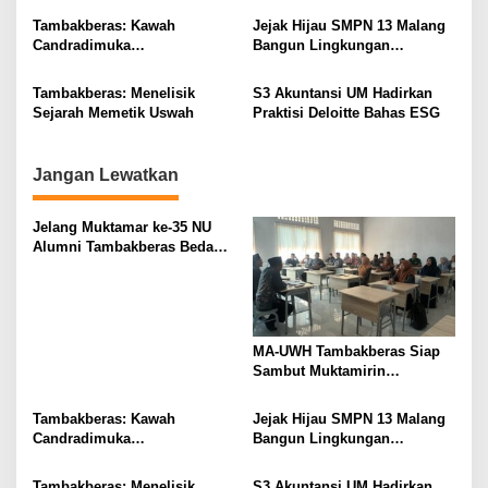
g
Tambakberas: Kawah
Jejak Hijau SMPN 13 Malang
Candradimuka
Bangun Lingkungan
a
Kepemimpinan Nahdlatul
Berkelanjutan
t
Ulama
Tambakberas: Menelisik
S3 Akuntansi UM Hadirkan
i
Sejarah Memetik Uswah
Praktisi Deloitte Bahas ESG
o
n
Jangan Lewatkan
Jelang Muktamar ke-35 NU
Alumni Tambakberas Bedah
Buku
MA-UWH Tambakberas Siap
Sambut Muktamirin
Muktamar NU
Tambakberas: Kawah
Jejak Hijau SMPN 13 Malang
Candradimuka
Bangun Lingkungan
Kepemimpinan Nahdlatul
Berkelanjutan
Ulama
Tambakberas: Menelisik
S3 Akuntansi UM Hadirkan