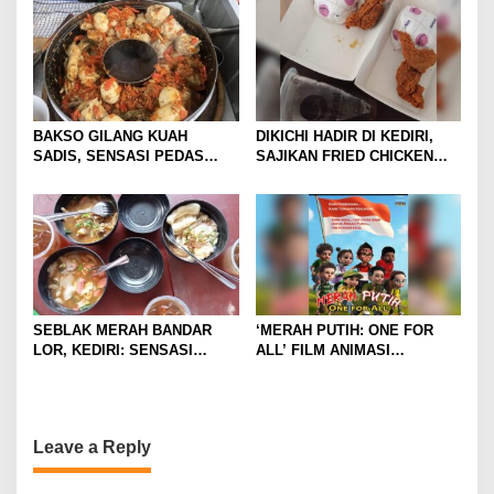
SAJA
KALANGAN ANAK MUDA
BAKSO GILANG KUAH
DIKICHI HADIR DI KEDIRI,
SADIS, SENSASI PEDAS
SAJIKAN FRIED CHICKEN
MEMBAKAR MULUT DENGAN
MULAI RP10 RIBUAN
GORENG USUS CRISPY
IKONIKNYA
SEBLAK MERAH BANDAR
‘MERAH PUTIH: ONE FOR
LOR, KEDIRI: SENSASI
ALL’ FILM ANIMASI
PEDAS GURIH DENGAN
BERTEMA KEBANGSAAN
HARGA TERJANGKAU
DIKRITIK BANYAK NETIZEN
Leave a Reply