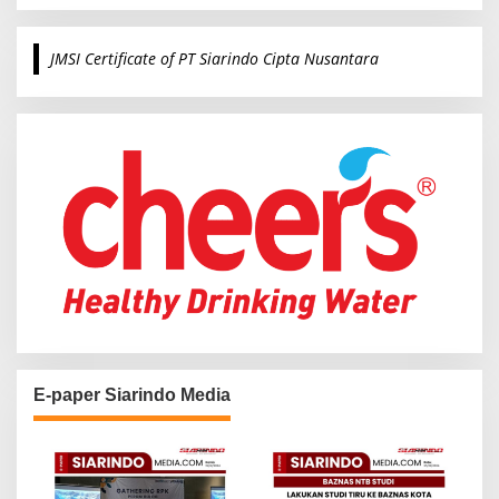
a
r
c
JMSI Certificate of PT Siarindo Cipta Nusantara
h
f
o
r
:
E-paper Siarindo Media