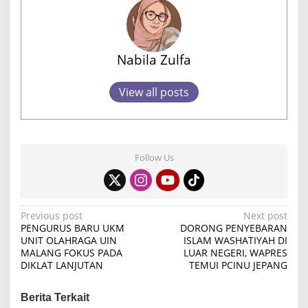
Nabila Zulfa
View all posts
Follow Us
P
Previous post
Next post
PENGURUS BARU UKM
DORONG PENYEBARAN
o
UNIT OLAHRAGA UIN
ISLAM WASHATIYAH DI
MALANG FOKUS PADA
LUAR NEGERI, WAPRES
s
DIKLAT LANJUTAN
TEMUI PCINU JEPANG
t
n
Berita Terkait