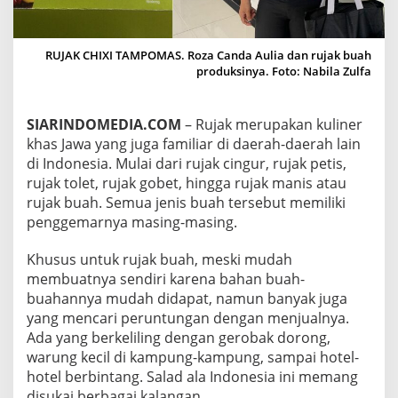
A
K
C
RUJAK CHIXI TAMPOMAS. Roza Canda Aulia dan rujak buah
H
produksinya. Foto: Nabila Zulfa
I
X
I
T
SIARINDOMEDIA.COM
– Rujak merupakan kuliner
A
khas Jawa yang juga familiar di daerah-daerah lain
M
di Indonesia. Mulai dari rujak cingur, rujak petis,
P
rujak tolet, rujak gobet, hingga rujak manis atau
O
M
rujak buah. Semua jenis buah tersebut memiliki
A
penggemarnya masing-masing.
S
M
Khusus untuk rujak buah, meski mudah
A
membuatnya sendiri karena bahan buah-
L
A
buahannya mudah didapat, namun banyak juga
N
yang mencari peruntungan dengan menjualnya.
G
Ada yang berkeliling dengan gerobak dorong,
warung kecil di kampung-kampung, sampai hotel-
hotel berbintang. Salad ala Indonesia ini memang
disukai berbagai kalangan