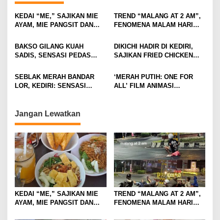
a
v
KEDAI “ME,” SAJIKAN MIE
TREND “MALANG AT 2 AM”,
AYAM, MIE PANGSIT DAN
FENOMENA MALAM HARI
i
MIE NDOWER HANYA 8 RIBU
KOTA MALANG DI
SAJA
KALANGAN ANAK MUDA
g
BAKSO GILANG KUAH
DIKICHI HADIR DI KEDIRI,
SADIS, SENSASI PEDAS
SAJIKAN FRIED CHICKEN
a
MEMBAKAR MULUT DENGAN
MULAI RP10 RIBUAN
t
GORENG USUS CRISPY
SEBLAK MERAH BANDAR
‘MERAH PUTIH: ONE FOR
IKONIKNYA
i
LOR, KEDIRI: SENSASI
ALL’ FILM ANIMASI
PEDAS GURIH DENGAN
BERTEMA KEBANGSAAN
o
HARGA TERJANGKAU
DIKRITIK BANYAK NETIZEN
n
Jangan Lewatkan
KEDAI “ME,” SAJIKAN MIE
TREND “MALANG AT 2 AM”,
AYAM, MIE PANGSIT DAN
FENOMENA MALAM HARI
MIE NDOWER HANYA 8 RIBU
KOTA MALANG DI