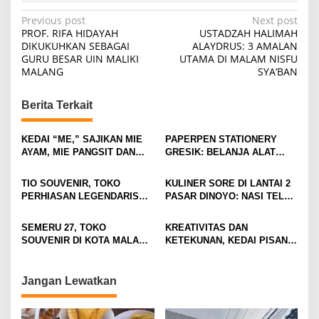
P
Previous post
Next post
PROF. RIFA HIDAYAH
USTADZAH HALIMAH
o
DIKUKUHKAN SEBAGAI
ALAYDRUS: 3 AMALAN
GURU BESAR UIN MALIKI
UTAMA DI MALAM NISFU
s
MALANG
SYA’BAN
t
n
Berita Terkait
a
v
KEDAI “ME,” SAJIKAN MIE
PAPERPEN STATIONERY
AYAM, MIE PANGSIT DAN
GRESIK: BELANJA ALAT
i
MIE NDOWER HANYA 8 RIBU
TULIS LENGKAP DAN HEMAT
SAJA
g
TIO SOUVENIR, TOKO
KULINER SORE DI LANTAI 2
PERHIASAN LEGENDARIS
PASAR DINOYO: NASI TELUR
a
FAVORIT KAUM MUDA DI
WAREQ CUMA RP15 RIBU!
t
KOTA MALANG
SEMERU 27, TOKO
KREATIVITAS DAN
i
SOUVENIR DI KOTA MALANG
KETEKUNAN, KEDAI PISANG
YANG TAWARKAN OLEH-
CAU MEMBUKTIKAN IDE
o
OLEH UNIK DAN ESTETIK
SEDERHANA BISA MENJADI
n
DENGAN SUASANA MODERN
BISNIS YANG SUKSES
Jangan Lewatkan