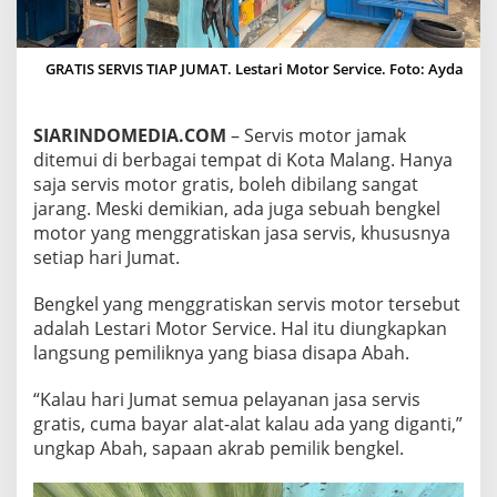
,
G
R
GRATIS SERVIS TIAP JUMAT. Lestari Motor Service. Foto: Ayda
A
T
I
S
SIARINDOMEDIA.COM
– Servis motor jamak
K
ditemui di berbagai tempat di Kota Malang. Hanya
A
saja servis motor gratis, boleh dibilang sangat
N
jarang. Meski demikian, ada juga sebuah bengkel
S
E
motor yang menggratiskan jasa servis, khususnya
R
setiap hari Jumat.
V
I
Bengkel yang menggratiskan servis motor tersebut
S
adalah Lestari Motor Service. Hal itu diungkapkan
M
O
langsung pemiliknya yang biasa disapa Abah.
T
O
“Kalau hari Jumat semua pelayanan jasa servis
R
gratis, cuma bayar alat-alat kalau ada yang diganti,”
T
ungkap Abah, sapaan akrab pemilik bengkel.
I
A
P