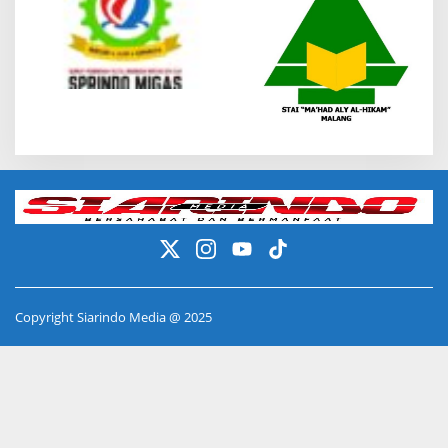
Copyright Siarindo Media @ 2025