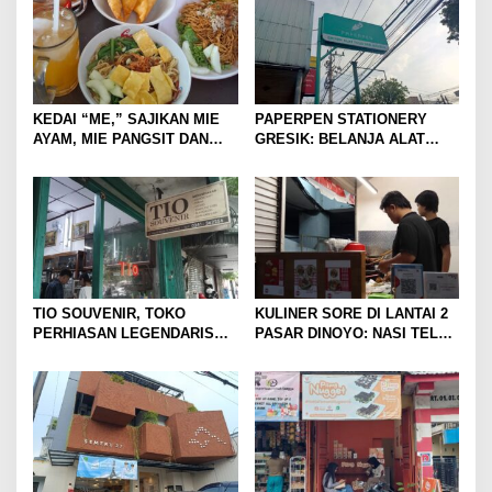
KEDAI “ME,” SAJIKAN MIE
PAPERPEN STATIONERY
AYAM, MIE PANGSIT DAN
GRESIK: BELANJA ALAT
MIE NDOWER HANYA 8 RIBU
TULIS LENGKAP DAN HEMAT
SAJA
TIO SOUVENIR, TOKO
KULINER SORE DI LANTAI 2
PERHIASAN LEGENDARIS
PASAR DINOYO: NASI TELUR
FAVORIT KAUM MUDA DI
WAREQ CUMA RP15 RIBU!
KOTA MALANG