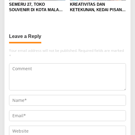
SEMERU 27, TOKO
KREATIVITAS DAN
SOUVENIR DI KOTA MALANG
KETEKUNAN, KEDAI PISANG
YANG TAWARKAN OLEH-
CAU MEMBUKTIKAN IDE
OLEH UNIK DAN ESTETIK
SEDERHANA BISA MENJADI
DENGAN SUASANA MODERN
BISNIS YANG SUKSES
Leave a Reply
Your email address will not be published.
Required fields are marked
*