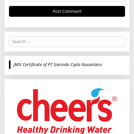
S
e
a
r
c
JMSI Certificate of PT Siarindo Cipta Nusantara
h
f
o
r
: