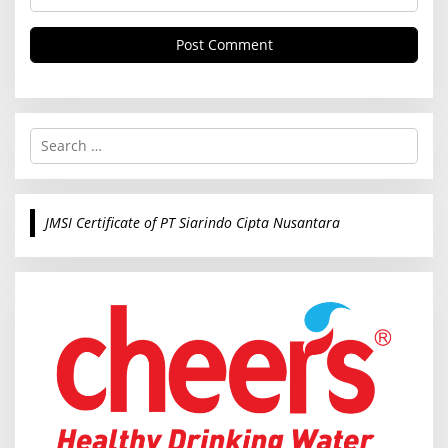
S
e
a
r
c
JMSI Certificate of PT Siarindo Cipta Nusantara
h
f
o
r
: