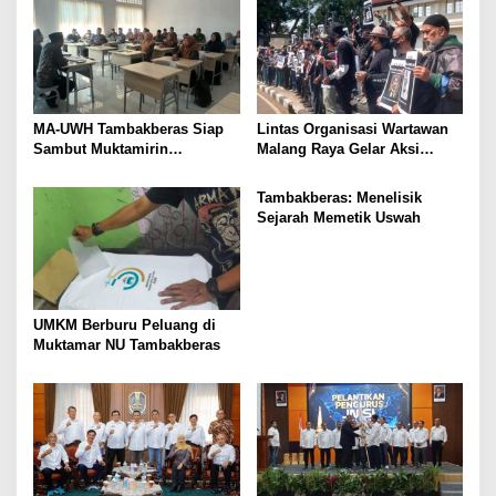
MA-UWH Tambakberas Siap
Lintas Organisasi Wartawan
Sambut Muktamirin
Malang Raya Gelar Aksi
Muktamar NU
Protes “Kami Bukan Londo
Ireng”
Tambakberas: Menelisik
Sejarah Memetik Uswah
UMKM Berburu Peluang di
Muktamar NU Tambakberas