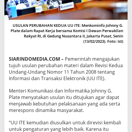
A
T
E
R
I
USULAN PERUBAHAN KEDUA UU ITE: Menkominfo Johnny G.
R
Plate dalam Rapat Kerja bersama Komisi I Dewan Perwakilan
A
Rakyat RI, di Gedung Nusantara II, Jakarta Pusat, Senin
N
(13/02/2023). Foto: Ist)
C
A
N
SIARINDOMEDIA.COM –
Pemerintah mengajukan
G
tujuh usulan perubahan materi dalam Revisi Kedua
A
Undang-Undang Nomor 11 Tahun 2008 tentang
N
P
Informasi dan Transaksi Elektronik (UU ITE).
E
R
Menteri Komunikasi dan Informatika Johnny G.
U
Plate menyatakan usulan itu ditujukan agar dapat
B
menjawab kebutuhan pelaksanaan yang ada serta
A
H
merespons dinamika masyarakat.
A
N
“UU ITE kemudian diusulkan untuk direvisi kembali
K
untuk pengaturan yang lebih baik. Karena itu
E