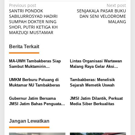
P
Previous post
Next post
SANTRI PONDOK
SENJAKALA PASAR BUKU
o
SABILURROSYAD HADIRI
DAN SENI VELODROME
SUMPAH DOKTER NING
MALANG
s
SHOFI, PUTRI KETIGA KH
t
MARZUQI MUSTAMAR
n
Berita Terkait
a
v
MA-UWH Tambakberas Siap
Lintas Organisasi Wartawan
i
Sambut Muktamirin
Malang Raya Gelar Aksi
Muktamar NU
Protes “Kami Bukan Londo
g
Ireng”
UMKM Berburu Peluang di
Tambakberas: Menelisik
a
Muktamar NU Tambakberas
Sejarah Memetik Uswah
t
i
Gubernur Jatim Bersama
JMSI Jatim Dilantik, Perkuat
JMSI Jatim Bahas Penguatan
Media Siber Berkualitas
o
Media Berkualitas
n
Jangan Lewatkan