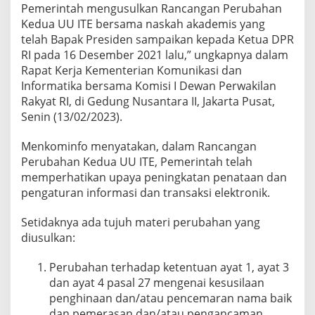
Pemerintah mengusulkan Rancangan Perubahan
D
U
Kedua UU ITE bersama naskah akademis yang
A
telah Bapak Presiden sampaikan kepada Ketua DPR
U
RI pada 16 Desember 2021 lalu,” ungkapnya dalam
U
Rapat Kerja Kementerian Komunikasi dan
I
T
Informatika bersama Komisi I Dewan Perwakilan
E
Rakyat RI, di Gedung Nusantara II, Jakarta Pusat,
Senin (13/02/2023).
Menkominfo menyatakan, dalam Rancangan
Perubahan Kedua UU ITE, Pemerintah telah
memperhatikan upaya peningkatan penataan dan
pengaturan informasi dan transaksi elektronik.
Setidaknya ada tujuh materi perubahan yang
diusulkan:
Perubahan terhadap ketentuan ayat 1, ayat 3
dan ayat 4 pasal 27 mengenai kesusilaan
penghinaan dan/atau pencemaran nama baik
dan pemerasan dan/atau pengancaman