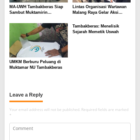
MA-UWH Tambakberas Siap
Lintas Organisasi Wartawan
Sambut Muktamirin
Malang Raya Gelar Aksi
Muktamar NU
Protes “Kami Bukan Londo
Ireng”
Tambakberas: Menelisik
Sejarah Memetik Uswah
UMKM Berburu Peluang di
Muktamar NU Tambakberas
Leave a Reply
Your email address will not be published.
Required fields are marked
*