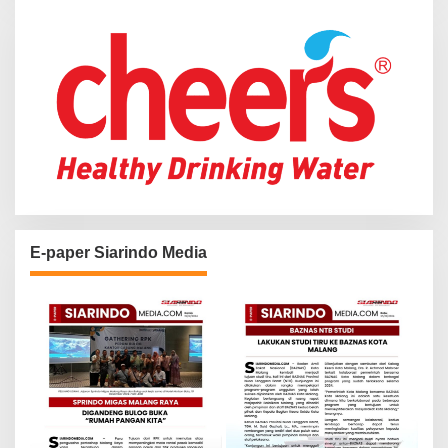
r
:
E-paper Siarindo Media