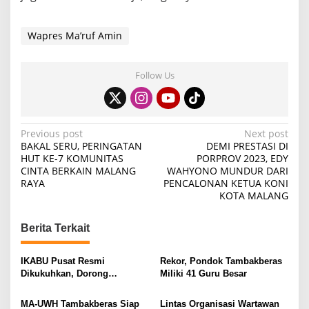
Wapres Ma’ruf Amin
Follow Us
P
Previous post
Next post
BAKAL SERU, PERINGATAN
DEMI PRESTASI DI
o
HUT KE-7 KOMUNITAS
PORPROV 2023, EDY
CINTA BERKAIN MALANG
WAHYONO MUNDUR DARI
s
RAYA
PENCALONAN KETUA KONI
t
KOTA MALANG
n
Berita Terkait
a
v
IKABU Pusat Resmi
Rekor, Pondok Tambakberas
i
Dikukuhkan, Dorong
Miliki 41 Guru Besar
Kemandirian Ekonomi
g
Alumni
MA-UWH Tambakberas Siap
Lintas Organisasi Wartawan