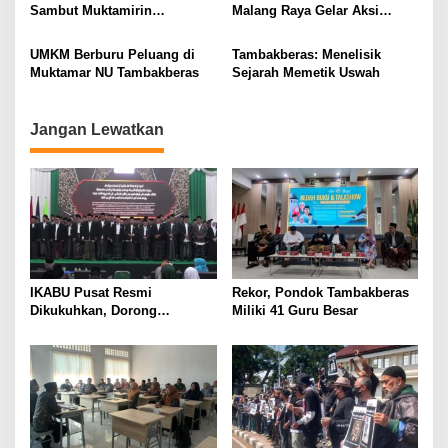
a
Sambut Muktamirin
Malang Raya Gelar Aksi
t
Muktamar NU
Protes “Kami Bukan Londo
Ireng”
i
UMKM Berburu Peluang di
Tambakberas: Menelisik
Muktamar NU Tambakberas
Sejarah Memetik Uswah
o
n
Jangan Lewatkan
IKABU Pusat Resmi
Rekor, Pondok Tambakberas
Dikukuhkan, Dorong
Miliki 41 Guru Besar
Kemandirian Ekonomi
Alumni