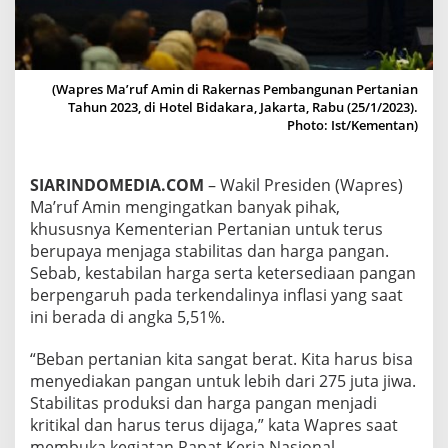
A
S
D
A
N
(Wapres Ma’ruf Amin di Rakernas Pembangunan Pertanian
H
Tahun 2023, di Hotel Bidakara, Jakarta, Rabu (25/1/2023).
A
Photo: Ist/Kementan)
R
G
A
SIARINDOMEDIA.COM
– Wakil Presiden (Wapres)
P
Ma’ruf Amin mengingatkan banyak pihak,
A
N
khususnya Kementerian Pertanian untuk terus
G
berupaya menjaga stabilitas dan harga pangan.
A
Sebab, kestabilan harga serta ketersediaan pangan
N
berpengaruh pada terkendalinya inflasi yang saat
ini berada di angka 5,51%.
“Beban pertanian kita sangat berat. Kita harus bisa
menyediakan pangan untuk lebih dari 275 juta jiwa.
Stabilitas produksi dan harga pangan menjadi
kritikal dan harus terus dijaga,” kata Wapres saat
membuka kegiatan Rapat Kerja Nasional