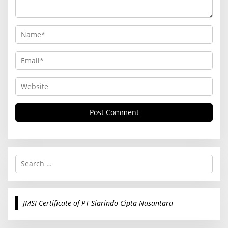
S
e
a
r
c
JMSI Certificate of PT Siarindo Cipta Nusantara
h
f
o