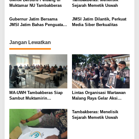
Muktamar NU Tambakberas
Sejarah Memetik Uswah
a
t
Gubernur Jatim Bersama
JMSI Jatim Dilantik, Perkuat
i
JMSI Jatim Bahas Penguatan
Media Siber Berkualitas
Media Berkualitas
o
n
Jangan Lewatkan
MA-UWH Tambakberas Siap
Lintas Organisasi Wartawan
Sambut Muktamirin
Malang Raya Gelar Aksi
Muktamar NU
Protes “Kami Bukan Londo
Ireng”
Tambakberas: Menelisik
Sejarah Memetik Uswah