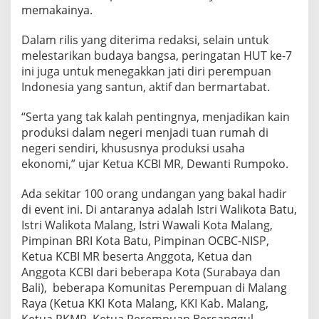
K
memakainya.
A
I
Dalam rilis yang diterima redaksi, selain untuk
N
melestarikan budaya bangsa, peringatan HUT ke-7
M
ini juga untuk menegakkan jati diri perempuan
A
L
Indonesia yang santun, aktif dan bermartabat.
A
N
“Serta yang tak kalah pentingnya, menjadikan kain
G
produksi dalam negeri menjadi tuan rumah di
R
negeri sendiri, khususnya produksi usaha
A
Y
ekonomi,” ujar Ketua KCBI MR, Dewanti Rumpoko.
A
Ada sekitar 100 orang undangan yang bakal hadir
di event ini. Di antaranya adalah Istri Walikota Batu,
Istri Walikota Malang, Istri Wawali Kota Malang,
Pimpinan BRI Kota Batu, Pimpinan OCBC-NISP,
Ketua KCBI MR beserta Anggota, Ketua dan
Anggota KCBI dari beberapa Kota (Surabaya dan
Bali), beberapa Komunitas Perempuan di Malang
Raya (Ketua KKI Kota Malang, KKI Kab. Malang,