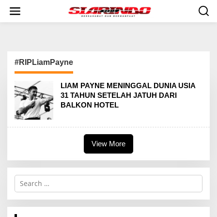
S
k
i
p
t
o
c
#RIPLiamPayne
o
n
t
LIAM PAYNE MENINGGAL DUNIA USIA
e
31 TAHUN SETELAH JATUH DARI
n
BALKON HOTEL
t
View More
S
e
a
r
c