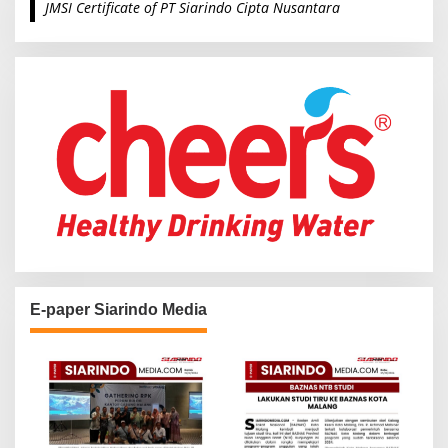
JMSI Certificate of PT Siarindo Cipta Nusantara
h
f
o
r
:
E-paper Siarindo Media