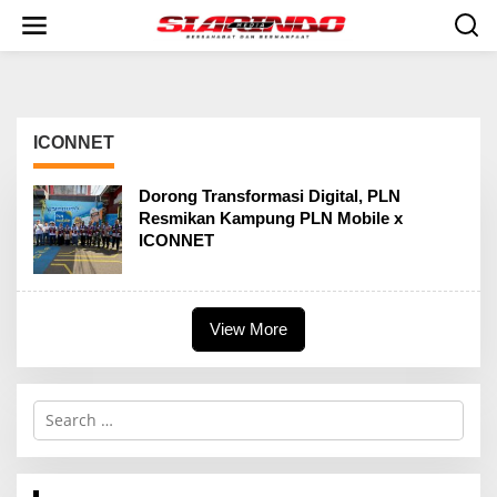
S
k
i
p
t
o
c
ICONNET
o
n
t
Dorong Transformasi Digital, PLN
e
Resmikan Kampung PLN Mobile x
n
ICONNET
t
View More
S
e
a
r
c