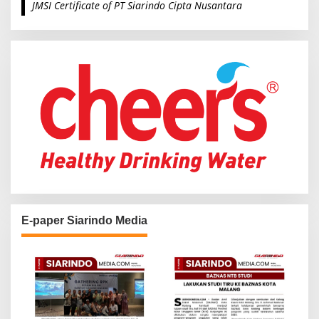
JMSI Certificate of PT Siarindo Cipta Nusantara
h
f
o
r
:
E-paper Siarindo Media