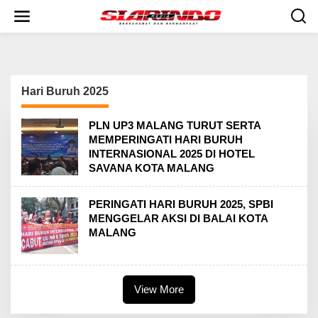
S
k
i
p
t
o
c
Hari Buruh 2025
o
n
t
PLN UP3 MALANG TURUT SERTA
e
MEMPERINGATI HARI BURUH
n
INTERNASIONAL 2025 DI HOTEL
t
SAVANA KOTA MALANG
PERINGATI HARI BURUH 2025, SPBI
MENGGELAR AKSI DI BALAI KOTA
MALANG
View More