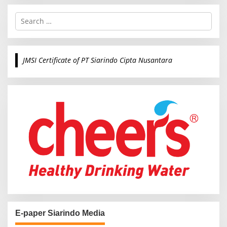
S
e
a
r
c
JMSI Certificate of PT Siarindo Cipta Nusantara
h
f
o
r
:
E-paper Siarindo Media