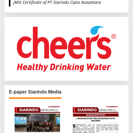
JMSI Certificate of PT Siarindo Cipta Nusantara
h
f
o
r
:
E-paper Siarindo Media