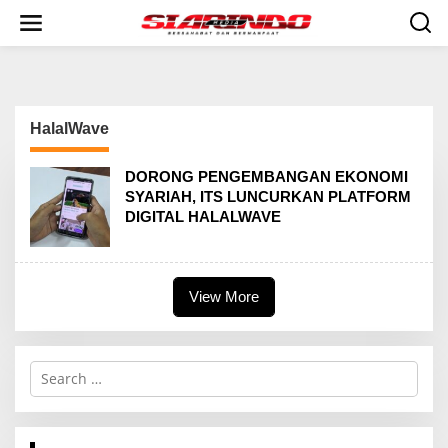
S
k
i
p
t
o
c
HalalWave
o
n
t
DORONG PENGEMBANGAN EKONOMI
e
SYARIAH, ITS LUNCURKAN PLATFORM
n
DIGITAL HALALWAVE
t
View More
S
e
a
r
c