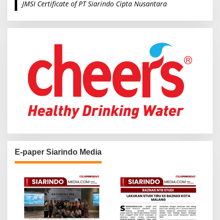
JMSI Certificate of PT Siarindo Cipta Nusantara
h
f
o
r
:
E-paper Siarindo Media