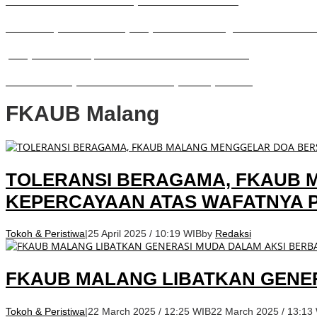
Tambakberas: Menelisik Sejarah Memetik Uswah
Gubernur Jatim Bersama JMSI Jatim Bahas Penguatan Media Berk
JMSI Jatim Dilantik, Perkuat Media Siber Berkualitas
PWI Pusat Tunjuk Marthen Susanto Jadi Sekjen Baru
FKAUB Malang
TOLERANSI BERAGAMA, FKAUB 
KEPERCAYAAN ATAS WAFATNYA 
Tokoh & Peristiwa
|
25 April 2025 / 10:19 WIB
by
Redaksi
FKAUB MALANG LIBATKAN GENER
Tokoh & Peristiwa
|
22 March 2025 / 12:25 WIB
22 March 2025 / 13:13