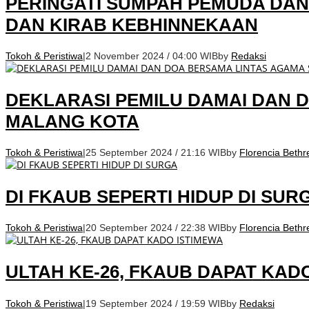
PERINGATI SUMPAH PEMUDA DA
DAN KIRAB KEBHINNEKAAN
Tokoh & Peristiwa
|
2 November 2024 / 04:00 WIB
by
Redaksi
DEKLARASI PEMILU DAMAI DAN 
MALANG KOTA
Tokoh & Peristiwa
|
25 September 2024 / 21:16 WIB
by
Florencia Bethr
DI FKAUB SEPERTI HIDUP DI SUR
Tokoh & Peristiwa
|
20 September 2024 / 22:38 WIB
by
Florencia Bethr
ULTAH KE-26, FKAUB DAPAT KAD
Tokoh & Peristiwa
|
19 September 2024 / 19:59 WIB
by
Redaksi