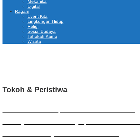
Mekanika
Digital
Ragam
Event Kita
Lingkungan Hidup
Religi
Sosial Budaya
Tahukah Kamu
Wisata
PCNU dan IKABU Mojokerto Dukung Logistik Muktamar NU
JRA Matangkan Persiapan Rakernas III dan Silatnas VI
DPUPRPKP Kota Malang Sosialisasikan PBG, SLF Pengolahan Limb
Tokoh & Peristiwa
MA-UWH Tambakberas Siap Sambut Muktamirin Muktamar NU
Lintas Organisasi Wartawan Malang Raya Gelar Aksi Protes “Kami
UMKM Berburu Peluang di Muktamar NU Tambakberas