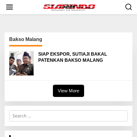
S
k
i
p
t
o
c
Bakso Malang
o
n
t
SIAP EKSPOR, SUTIAJI BAKAL
e
PATENKAN BAKSO MALANG
n
t
View More
S
e
a
r
c