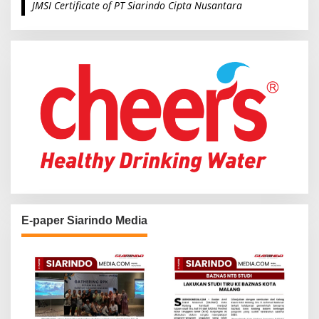
JMSI Certificate of PT Siarindo Cipta Nusantara
h
f
o
r
:
E-paper Siarindo Media