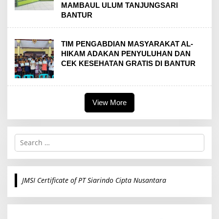
MAMBAUL ULUM TANJUNGSARI
BANTUR
TIM PENGABDIAN MASYARAKAT AL-
HIKAM ADAKAN PENYULUHAN DAN
CEK KESEHATAN GRATIS DI BANTUR
View More
S
e
a
r
c
JMSI Certificate of PT Siarindo Cipta Nusantara
h
f
o
r
: