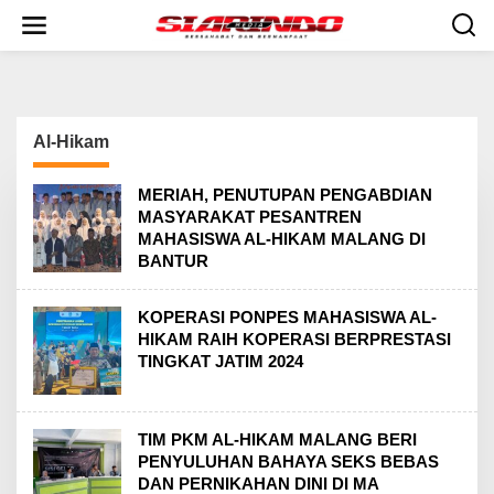
S
k
i
p
t
o
c
Al-Hikam
o
n
t
MERIAH, PENUTUPAN PENGABDIAN
e
MASYARAKAT PESANTREN
n
MAHASISWA AL-HIKAM MALANG DI
t
BANTUR
KOPERASI PONPES MAHASISWA AL-
HIKAM RAIH KOPERASI BERPRESTASI
TINGKAT JATIM 2024
TIM PKM AL-HIKAM MALANG BERI
PENYULUHAN BAHAYA SEKS BEBAS
DAN PERNIKAHAN DINI DI MA