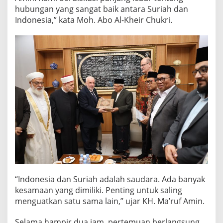
M
hubungan yang sangat baik antara Suriah dan
S
Indonesia,” kata Moh. Abo Al-Kheir Chukri.
I
L
A
T
U
R
A
H
I
M
D
E
N
G
A
N
M
E
“Indonesia dan Suriah adalah saudara. Ada banyak
N
kesamaan yang dimiliki. Penting untuk saling
T
menguatkan satu sama lain,” ujar KH. Ma’ruf Amin.
E
R
I
Selama hampir dua jam, pertemuan berlangsung