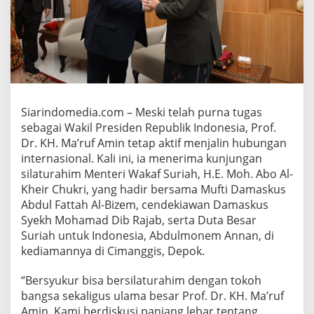
G
U
A
T
A
N
K
A
D
Siarindomedia.com – Meski telah purna tugas
E
sebagai Wakil Presiden Republik Indonesia, Prof.
R
Dr. KH. Ma’ruf Amin tetap aktif menjalin hubungan
I
internasional. Kali ini, ia menerima kunjungan
S
A
silaturahim Menteri Wakaf Suriah, H.E. Moh. Abo Al-
S
Kheir Chukri, yang hadir bersama Mufti Damaskus
I
Abdul Fattah Al-Bizem, cendekiawan Damaskus
U
Syekh Mohamad Dib Rajab, serta Duta Besar
L
A
Suriah untuk Indonesia, Abdulmonem Annan, di
M
kediamannya di Cimanggis, Depok.
A
D
“Bersyukur bisa bersilaturahim dengan tokoh
A
bangsa sekaligus ulama besar Prof. Dr. KH. Ma’ruf
L
A
Amin. Kami berdiskusi panjang lebar tentang