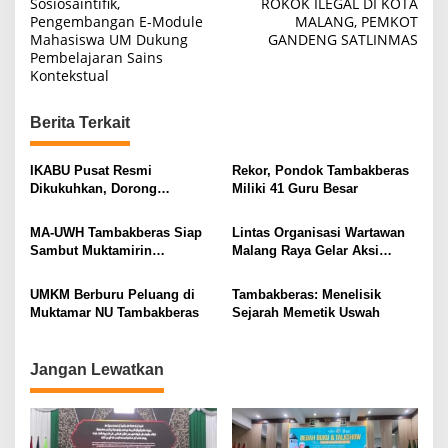
o
Sosiosaintifik,
ROKOK ILEGAL DI KOTA
Pengembangan E-Module
MALANG, PEMKOT
s
Mahasiswa UM Dukung
GANDENG SATLINMAS
t
Pembelajaran Sains
Kontekstual
n
a
Berita Terkait
v
i
IKABU Pusat Resmi
Rekor, Pondok Tambakberas
Dikukuhkan, Dorong
Miliki 41 Guru Besar
g
Kemandirian Ekonomi
a
Alumni
MA-UWH Tambakberas Siap
Lintas Organisasi Wartawan
t
Sambut Muktamirin
Malang Raya Gelar Aksi
Muktamar NU
Protes “Kami Bukan Londo
i
Ireng”
UMKM Berburu Peluang di
Tambakberas: Menelisik
o
Muktamar NU Tambakberas
Sejarah Memetik Uswah
n
Jangan Lewatkan