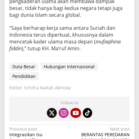
pengkaderan ulama akan membawa dampak
besar, tidak hanya bagi kedua negara tetapi juga
bagi dunia Islam secara global.
“Saya berharap kerja sama antara Suriah dan
Indonesia terus diperkuat, khususnya dalam
mencetak kader ulama masa depan (
mufaqihina
fiddin
),” tutup KH. Ma’ruf Amin.
Duta Besar
Hubungan Internasional
Pendidikan
Editor: Schifra Nailah Abhista
Follow Us
P
Previous post
Next post
Integrasikan Isu
BERANTAS PEREDARAN