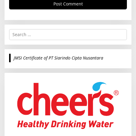
S
e
a
r
c
JMSI Certificate of PT Siarindo Cipta Nusantara
h
f
o
r
: