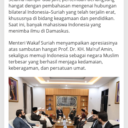
W
hangat dengan pembahasan mengenai hubungan
A
bilateral Indonesia–Suriah yang telah terjalin erat,
K
khususnya di bidang keagamaan dan pendidikan.
A
Saat ini, banyak mahasiswa Indonesia yang
F
S
menimba ilmu di Damaskus.
U
R
Menteri Wakaf Suriah menyampaikan apresiasinya
I
atas sambutan hangat Prof. Dr. KH. Ma’ruf Amin,
A
sekaligus memuji Indonesia sebagai negara Muslim
terbesar yang berhasil menjaga kedamaian,
keberagaman, dan persatuan umat.