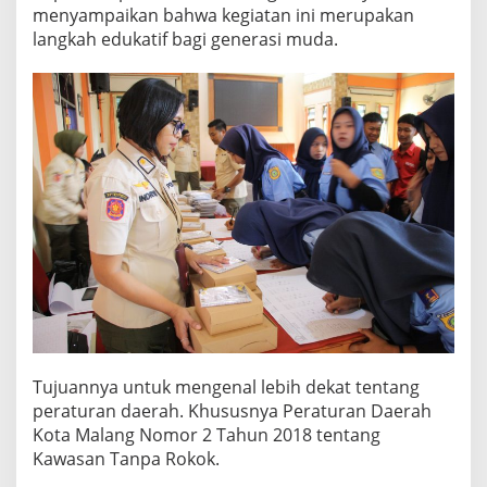
W
menyampaikan bahwa kegiatan ini merupakan
A
langkah edukatif bagi generasi muda.
S
A
N
T
A
N
P
A
R
O
K
O
K
Tujuannya untuk mengenal lebih dekat tentang
peraturan daerah. Khususnya Peraturan Daerah
Kota Malang Nomor 2 Tahun 2018 tentang
Kawasan Tanpa Rokok.