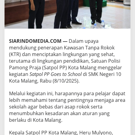
L
,
E
D
U
K
A
SIARINDOMEDIA.COM —
Dalam upaya
S
I
mendukung penerapan Kawasan Tanpa Rokok
P
(KTR) dan menciptakan lingkungan yang sehat,
E
terutama di lingkungan pendidikan, Satuan Polisi
L
Pamong Praja (Satpol PP) Kota Malang menggelar
A
J
kegiatan
Satpol PP Goes to School
di SMK Negeri 10
A
Kota Malang, Rabu (8/10/2025).
R
T
Melalui kegiatan ini, harapannya para pelajar dapat
E
lebih memahami tentang pentingnya menjaga area
N
T
sekolah agar bebas dari asap rokok serta
A
menumbuhkan kesadaran akan aturan yang
N
berlaku di Kota Malang.
G
K
Kepala Satpol PP Kota Malang, Heru Mulyono,
A