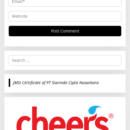
S
e
a
r
c
JMSI Certificate of PT Siarindo Cipta Nusantara
h
f
o
r
: