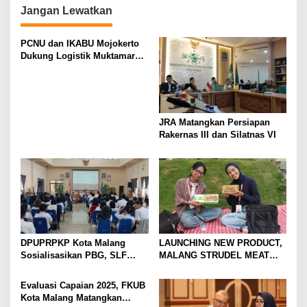
Jangan Lewatkan
PCNU dan IKABU Mojokerto
Dukung Logistik Muktamar
NU
JRA Matangkan Persiapan
Rakernas III dan Silatnas VI
DPUPRPKP Kota Malang
LAUNCHING NEW PRODUCT,
Sosialisasikan PBG, SLF
MALANG STRUDEL MEAT
Pengolahan Limbah Dapur
SERIES
SPPG
Evaluasi Capaian 2025, FKUB
Kota Malang Matangkan