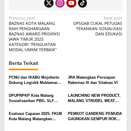
P
Previous post
Next post
BAZNAS KOTA MALANG
OPSGAB CUKAI, PETUGAS
o
RAIH PENGHARGAAN
TEKANKAN SOSIALISASI
BAZNAS AWARD PROVINSI
DAN EDUKASI
s
JAWA TIMUR 2025
t
KATEGORI “PENGUATAN
MODAL UMKM TERBAIK”
n
a
Berita Terkait
v
i
PCNU dan IKABU Mojokerto
JRA Matangkan Persiapan
Dukung Logistik Muktamar
Rakernas III dan Silatnas VI
g
NU
a
DPUPRPKP Kota Malang
LAUNCHING NEW PRODUCT,
t
Sosialisasikan PBG, SLF
MALANG STRUDEL MEAT
Pengolahan Limbah Dapur
SERIES
i
SPPG
Evaluasi Capaian 2025, FKUB
PEMKOT GANDENG PEMUDA
o
Kota Malang Matangkan
GAUNGKAN GEMPUR ROKOK
n
Konsep Kerukunan
ILEGAL