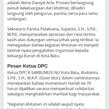
adalah Akma Daniyal Arfa. Prosesi berlangsung
N
G
penuh kekeluargaan dan khidmat, dihadiri
A
langsung oleh pengurus, panitia, serta para tamu
N
undangan.
K
H
Sekretaris Panitia Pelaksana, Sujianto, S.H., S.Pd.,
I
T
M.Pd., menyampaikan apresiasi dan rasa terima
A
kasih atas dukungan semua pihak yang terlibat. Ia
N
menegaskan bahwa kegiatan khitanan ini menjadi
A
bentuk nyata pengabdian organisasi kepada
N
A
keluarga buruh di Kota Batu.
N
A
Pesan Ketua DPC
K
Ketua DPC K-SARBUMUSI NU Kota Batu, Rudianto,
B
U
S.Pd., S.H., M.A.P. (Goes Idur), dalam sambutannya
R
menekankan bahwa momentum Harlah ke-70
U
harus dijadikan sarana memperkuat solidaritas
H
sekaligus menghadirkan manfaat bagi masyarakat.
“Kegiatan khitanan ini adalah wujud nyata