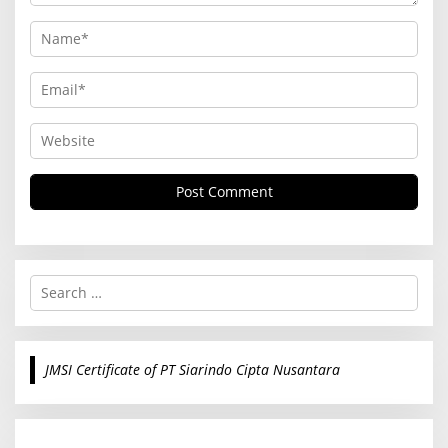
S
e
a
r
c
JMSI Certificate of PT Siarindo Cipta Nusantara
h
f
o
r
: