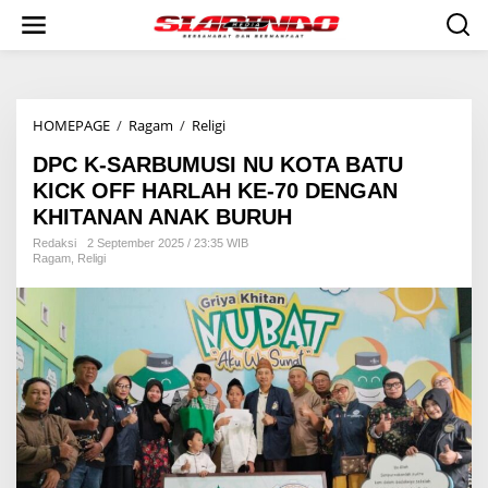
S
k
i
p
t
o
HOMEPAGE
/
Ragam
/
Religi
D
c
P
o
DPC K-SARBUMUSI NU KOTA BATU
C
n
K
t
KICK OFF HARLAH KE-70 DENGAN
-
e
KHITANAN ANAK BURUH
S
n
A
t
Redaksi
2 September 2025 / 23:35 WIB
Ragam
,
Religi
R
B
U
M
U
S
I
N
U
K
O
T