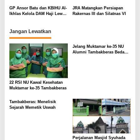
t
GP Ansor Batu dan KBIHU Al-
JRA Matangkan Persiapan
i
Ikhlas Kelola DAM Haji Lewat
Rakernas III dan Silatnas VI
Sobat Farm’s
o
n
Jangan Lewatkan
Jelang Muktamar ke-35 NU
Alumni Tambakberas Bedah
Buku
22 RSI NU Kawal Kesehatan
Muktamar ke-35 Tambakberas
Tambakberas: Menelisik
Sejarah Memetik Uswah
Perjalanan Masjid Syuhada