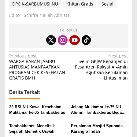
DPC K-SARBUMUSI NU
Khitan Gratis
Sosial
Editor: Schifra Nailah Abhista
Follow Us
P
Previous post
Next post
WARGA BARAN JAMBU
Live in GKJW Kepanjen di
o
ANTUSIAS MANFAATKAN
Pesantren Rakyat Al-Amin
PROGRAM CEK KESEHATAN
Teguhkan Kerukunan
s
GRATIS BMH
Lintas Iman
t
n
Berita Terkait
a
v
22 RSI NU Kawal Kesehatan
Jelang Muktamar ke-35 NU
Muktamar ke-35 Tambakberas
Alumni Tambakberas Bedah
i
Buku
g
Tambakberas: Menelisik
Perjalanan Masjid Syuhada
Sejarah Memetik Uswah
Karanglo Indah
a