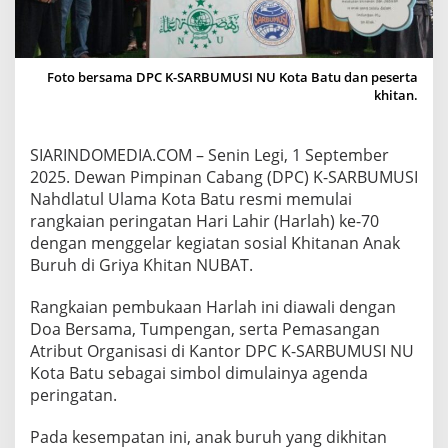
A
B
A
T
Foto bersama DPC K-SARBUMUSI NU Kota Batu dan peserta
U
khitan.
K
I
C
K
SIARINDOMEDIA.COM – Senin Legi, 1 September
O
2025. Dewan Pimpinan Cabang (DPC) K-SARBUMUSI
F
Nahdlatul Ulama Kota Batu resmi memulai
F
rangkaian peringatan Hari Lahir (Harlah) ke-70
H
dengan menggelar kegiatan sosial Khitanan Anak
A
R
Buruh di Griya Khitan NUBAT.
L
A
Rangkaian pembukaan Harlah ini diawali dengan
H
Doa Bersama, Tumpengan, serta Pemasangan
K
Atribut Organisasi di Kantor DPC K-SARBUMUSI NU
E
-
Kota Batu sebagai simbol dimulainya agenda
7
peringatan.
0
D
Pada kesempatan ini, anak buruh yang dikhitan
E