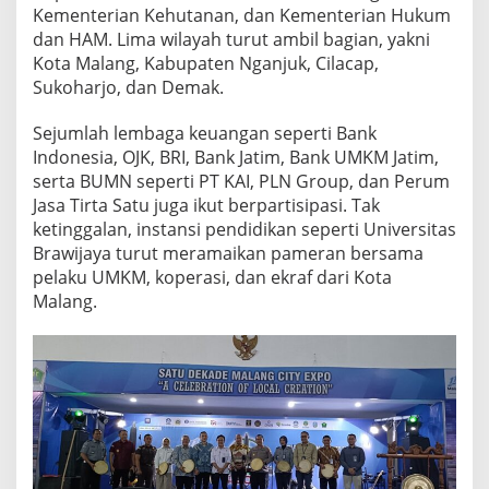
K
Kementerian Kehutanan, dan Kementerian Hukum
O
dan HAM. Lima wilayah turut ambil bagian, yakni
T
Kota Malang, Kabupaten Nganjuk, Cilacap,
A
Sukoharjo, dan Demak.
M
A
L
Sejumlah lembaga keuangan seperti Bank
A
Indonesia, OJK, BRI, Bank Jatim, Bank UMKM Jatim,
N
serta BUMN seperti PT KAI, PLN Group, dan Perum
G
Jasa Tirta Satu juga ikut berpartisipasi. Tak
K
ketinggalan, instansi pendidikan seperti Universitas
E
-
Brawijaya turut meramaikan pameran bersama
1
pelaku UMKM, koperasi, dan ekraf dari Kota
1
Malang.
1