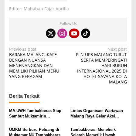
Editor: Mahabah Fajar Aprilia
Follow Us
P
Previous post
Next post
BARAKA MALANG, KAFE
PLN UP3 MALANG TURUT
o
DENGAN NUANSA
SERTA MEMPERINGATI
MENENANGKAN DAN
HARI BURUH
s
MEMILIKI PILIHAN MENU
INTERNASIONAL 2025 DI
t
YANG BERAGAM
HOTEL SAVANA KOTA
MALANG
n
a
Berita Terkait
v
i
MA-UWH Tambakberas Siap
Lintas Organisasi Wartawan
Sambut Muktamirin
Malang Raya Gelar Aksi
g
Muktamar NU
Protes “Kami Bukan Londo
a
Ireng”
UMKM Berburu Peluang di
Tambakberas: Menelisik
t
Muktamar NU Tambakberas
Sejarah Memetik Uswah