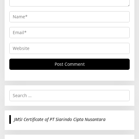
S
e
a
r
c
JMSI Certificate of PT Siarindo Cipta Nusantara
h
f
o
r