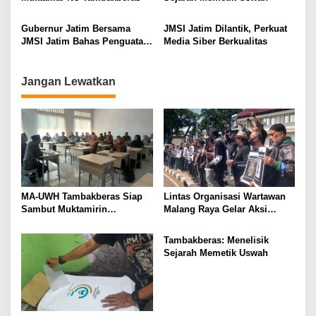
i
Gubernur Jatim Bersama
JMSI Jatim Dilantik, Perkuat
o
JMSI Jatim Bahas Penguatan
Media Siber Berkualitas
n
Media Berkualitas
Jangan Lewatkan
MA-UWH Tambakberas Siap
Lintas Organisasi Wartawan
Sambut Muktamirin
Malang Raya Gelar Aksi
Muktamar NU
Protes “Kami Bukan Londo
Ireng”
Tambakberas: Menelisik
Sejarah Memetik Uswah