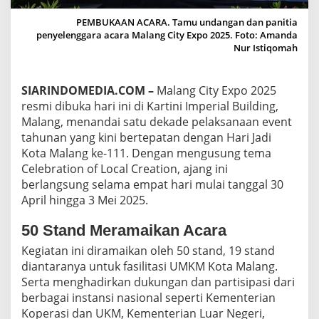
E
X
PEMBUKAAN ACARA. Tamu undangan dan panitia
P
penyelenggara acara Malang City Expo 2025. Foto: Amanda
O
Nur Istiqomah
2
0
2
SIARINDOMEDIA.COM –
Malang City Expo 2025
5
resmi dibuka hari ini di Kartini Imperial Building,
M
Malang, menandai satu dekade pelaksanaan event
E
R
tahunan yang kini bertepatan dengan Hari Jadi
I
Kota Malang ke-111. Dengan mengusung tema
A
Celebration of Local Creation, ajang ini
H
berlangsung selama empat hari mulai tanggal 30
K
A
April hingga 3 Mei 2025.
N
H
50 Stand Meramaikan Acara
A
Kegiatan ini diramaikan oleh 50 stand, 19 stand
R
I
diantaranya untuk fasilitasi UMKM Kota Malang.
J
Serta menghadirkan dukungan dan partisipasi dari
A
berbagai instansi nasional seperti Kementerian
D
Koperasi dan UKM, Kementerian Luar Negeri,
I