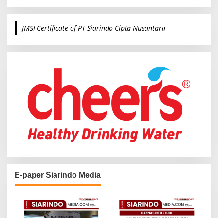
a
r
c
JMSI Certificate of PT Siarindo Cipta Nusantara
h
f
o
r
:
E-paper Siarindo Media