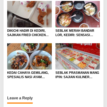
SAJA
GORENG USUS CRISPY
IKONIKNYA
DIKICHI HADIR DI KEDIRI,
SEBLAK MERAH BANDAR
SAJIKAN FRIED CHICKEN
LOR, KEDIRI: SENSASI
MULAI RP10 RIBUAN
PEDAS GURIH DENGAN
HARGA TERJANGKAU
KEDAI CAHAYA GEMILANG,
SEBLAK PRASMANAN MANG
SPESIALIS NASI AYAM
IPIN: SAJIAN KULINER
DENGAN SUASANA HOMIE DI
PEDAS DI GRESIK DENGAN
JANTUNG KOTA MALANG
HARGA RAMAH KANTONG
Leave a Reply