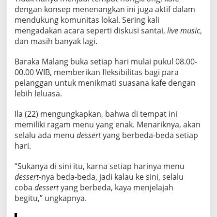
A
dengan konsep menenangkan ini juga aktif dalam
G
mendukung komunitas lokal. Sering kali
A
mengadakan acara seperti diskusi santai,
live music
,
M
dan masih banyak lagi.
Baraka Malang buka setiap hari mulai pukul 08.00-
00.00 WIB, memberikan fleksibilitas bagi para
pelanggan untuk menikmati suasana kafe dengan
lebih leluasa.
Ila (22) mengungkapkan, bahwa di tempat ini
memiliki ragam menu yang enak. Menariknya, akan
selalu ada menu
dessert
yang berbeda-beda setiap
hari.
“Sukanya di sini itu, karna setiap harinya menu
dessert
-nya beda-beda, jadi kalau ke sini, selalu
coba
dessert
yang berbeda, kaya menjelajah
begitu,” ungkapnya.