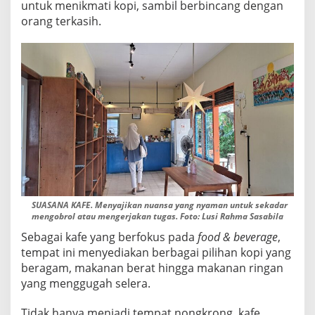
untuk menikmati kopi, sambil berbincang dengan
E
orang terkasih.
M
I
L
I
K
I
P
I
L
I
H
A
N
M
E
SUASANA KAFE. Menyajikan nuansa yang nyaman untuk sekadar
N
mengobrol atau mengerjakan tugas. Foto: Lusi Rahma Sasabila
U
Y
Sebagai kafe yang berfokus pada
food & beverage
,
A
tempat ini menyediakan berbagai pilihan kopi yang
N
beragam, makanan berat hingga makanan ringan
G
yang menggugah selera.
B
E
R
Tidak hanya menjadi tempat nongkrong, kafe