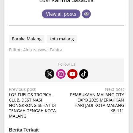
View all posts
Baraka Malang
kota malang
Editor: Aida Nasywa Fahira
Follow Us
P
Previous post
Next post
LOS FUELOS TROPICAL
PEMBUKAAN MALANG CITY
o
CLUB, DESTINASI
EXPO 2025 MERIAHKAN
NONGKRONG SEHAT DI
HARI JADI KOTA MALANG
s
TENGAH-TENGAH KOTA
KE-111
t
MALANG
n
Berita Terkait
a