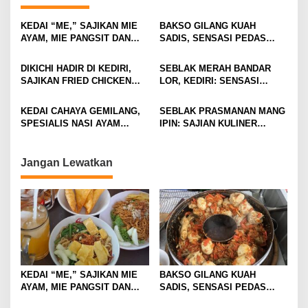
v
KEDAI “ME,” SAJIKAN MIE
BAKSO GILANG KUAH
i
AYAM, MIE PANGSIT DAN
SADIS, SENSASI PEDAS
MIE NDOWER HANYA 8 RIBU
MEMBAKAR MULUT DENGAN
g
SAJA
GORENG USUS CRISPY
DIKICHI HADIR DI KEDIRI,
SEBLAK MERAH BANDAR
a
IKONIKNYA
SAJIKAN FRIED CHICKEN
LOR, KEDIRI: SENSASI
t
MULAI RP10 RIBUAN
PEDAS GURIH DENGAN
HARGA TERJANGKAU
i
KEDAI CAHAYA GEMILANG,
SEBLAK PRASMANAN MANG
SPESIALIS NASI AYAM
IPIN: SAJIAN KULINER
o
DENGAN SUASANA HOMIE DI
PEDAS DI GRESIK DENGAN
n
JANTUNG KOTA MALANG
HARGA RAMAH KANTONG
Jangan Lewatkan
KEDAI “ME,” SAJIKAN MIE
BAKSO GILANG KUAH
AYAM, MIE PANGSIT DAN
SADIS, SENSASI PEDAS
MIE NDOWER HANYA 8 RIBU
MEMBAKAR MULUT DENGAN