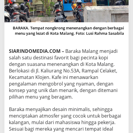
N
G
A
N
N
BARAKA. Tempat nongkrong menenangkan dengan berbagai
U
menu yang lezat di Kota Malang. Foto: Lusi Rahma Sasabila
A
N
S
SIARINDOMEDIA.COM –
Baraka Malang menjadi
A
M
salah satu destinasi favorit bagi pecinta kopi
E
dengan suasana menenangkan di Kota Malang.
N
Berlokasi di Jl. Kaliurang No.53A, Rampal Celaket,
E
Kecamatan Klojen. Kafe ini menawarkan
N
A
pengalaman mengobrol yang nyaman, dengan
N
konsep yang unik dan menarik, dengan ditemani
G
pilihan menu yang beragam.
K
A
Baraka menyajikan desain minimalis, sehingga
N
D
menciptakan atmosfer yang cocok untuk berbagai
A
kalangan, mulai dari mahasiswa hingga pekerja.
N
Sesuai bagi mereka yang mencari tempat ideal
M