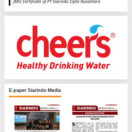
JMSI Certificate of PT Siarindo Cipta Nusantara
h
f
o
r
:
E-paper Siarindo Media