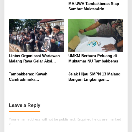
MA-UWH Tambakberas Siap
Sambut Muktamirin
Muktamar NU
Lintas Organisasi Wartawan
UMKM Berburu Peluang di
Malang Raya Gelar Aksi
Muktamar NU Tambakberas
Protes “Kami Bukan Londo
Ireng”
Tambakberas: Kawah
Jejak Hijau SMPN 13 Malang
Candradimuka
Bangun Lingkungan
Kepemimpinan Nahdlatul
Berkelanjutan
Ulama
Leave a Reply
Your email address will not be published.
Required fields are marked
*