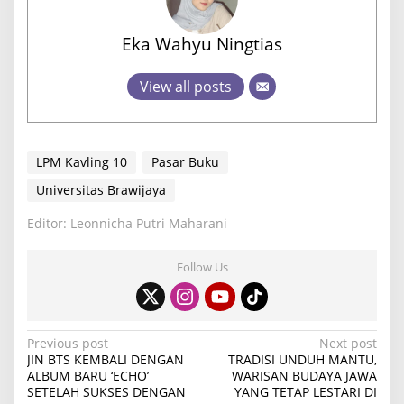
Eka Wahyu Ningtias
View all posts
LPM Kavling 10
Pasar Buku
Universitas Brawijaya
Editor: Leonnicha Putri Maharani
Follow Us
P
Previous post
Next post
JIN BTS KEMBALI DENGAN
TRADISI UNDUH MANTU,
o
ALBUM BARU ‘ECHO’
WARISAN BUDAYA JAWA
SETELAH SUKSES DENGAN
YANG TETAP LESTARI DI
s