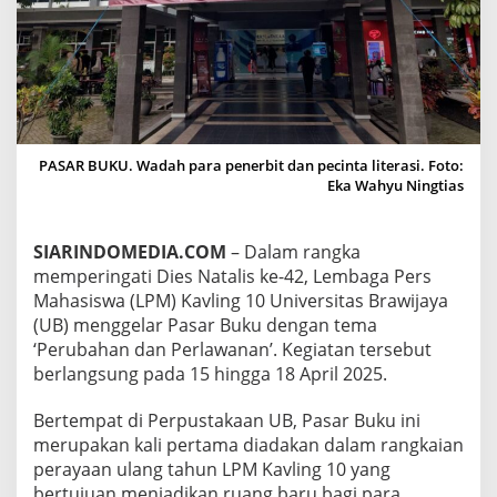
I
T
A
S
B
R
A
W
PASAR BUKU. Wadah para penerbit dan pecinta literasi. Foto:
I
Eka Wahyu Ningtias
J
A
Y
SIARINDOMEDIA.COM
– Dalam rangka
A
G
memperingati Dies Natalis ke-42, Lembaga Pers
E
Mahasiswa (LPM) Kavling 10 Universitas Brawijaya
L
(UB) menggelar Pasar Buku dengan tema
A
‘Perubahan dan Perlawanan’. Kegiatan tersebut
R
P
berlangsung pada 15 hingga 18 April 2025.
A
S
Bertempat di Perpustakaan UB, Pasar Buku ini
A
merupakan kali pertama diadakan dalam rangkaian
R
perayaan ulang tahun LPM Kavling 10 yang
B
U
bertujuan menjadikan ruang baru bagi para