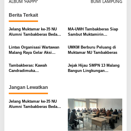
ALBUM ‘HAPPY’
BUMI LAMPUNG
t
n
Berita Terkait
a
v
Jelang Muktamar ke-35 NU
MA-UWH Tambakberas Siap
Alumni Tambakberas Bedah
Sambut Muktamirin
i
Buku
Muktamar NU
g
Lintas Organisasi Wartawan
UMKM Berburu Peluang di
Malang Raya Gelar Aksi
Muktamar NU Tambakberas
a
Protes “Kami Bukan Londo
t
Ireng”
Tambakberas: Kawah
Jejak Hijau SMPN 13 Malang
i
Candradimuka
Bangun Lingkungan
Kepemimpinan Nahdlatul
Berkelanjutan
o
Ulama
n
Jangan Lewatkan
Jelang Muktamar ke-35 NU
Alumni Tambakberas Bedah
Buku