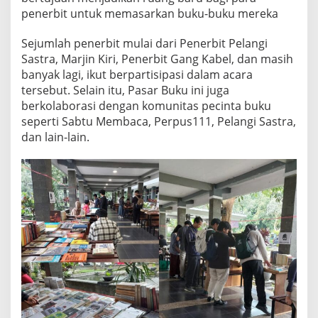
K
penerbit untuk memasarkan buku-buku mereka
U
D
Sejumlah penerbit mulai dari Penerbit Pelangi
A
Sastra, Marjin Kiri, Penerbit Gang Kabel, dan masih
L
A
banyak lagi, ikut berpartisipasi dalam acara
M
tersebut. Selain itu, Pasar Buku ini juga
R
berkolaborasi dengan komunitas pecinta buku
A
seperti Sabtu Membaca, Perpus111, Pelangi Sastra,
N
dan lain-lain.
G
K
A
D
I
E
S
N
A
T
A
L
I
S
K