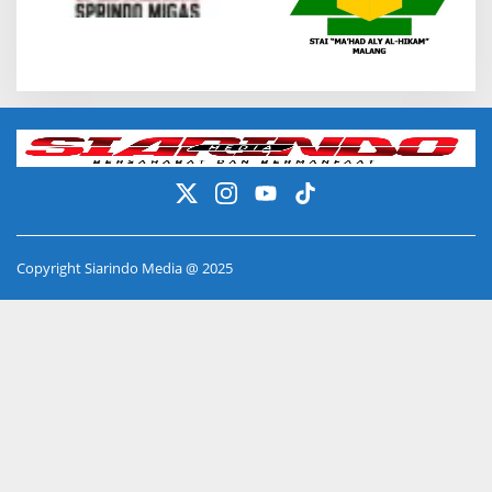
Copyright Siarindo Media @ 2025