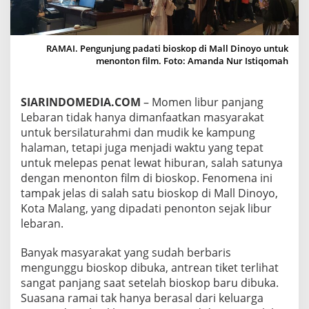
A
L
L
D
RAMAI. Pengunjung padati bioskop di Mall Dinoyo untuk
I
menonton film. Foto: Amanda Nur Istiqomah
N
O
Y
SIARINDOMEDIA.COM
– Momen libur panjang
O
Lebaran tidak hanya dimanfaatkan masyarakat
M
A
untuk bersilaturahmi dan mudik ke kampung
L
halaman, tetapi juga menjadi waktu yang tepat
A
untuk melepas penat lewat hiburan, salah satunya
N
dengan menonton film di bioskop. Fenomena ini
G
tampak jelas di salah satu bioskop di Mall Dinoyo,
R
A
Kota Malang, yang dipadati penonton sejak libur
M
lebaran.
A
I
Banyak masyarakat yang sudah berbaris
O
mengunggu bioskop dibuka, antrean tiket terlihat
L
E
sangat panjang saat setelah bioskop baru dibuka.
H
Suasana ramai tak hanya berasal dari keluarga
P