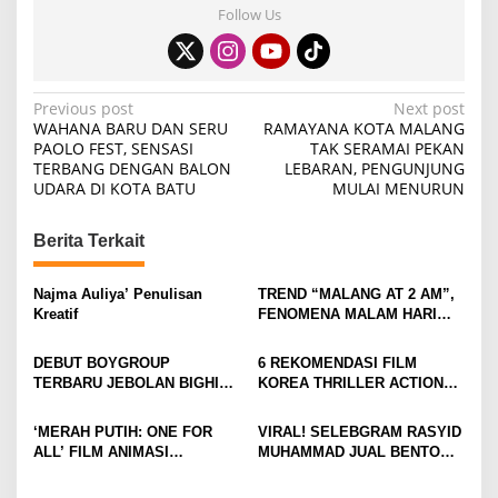
Follow Us
P
Previous post
Next post
WAHANA BARU DAN SERU
RAMAYANA KOTA MALANG
o
PAOLO FEST, SENSASI
TAK SERAMAI PEKAN
TERBANG DENGAN BALON
LEBARAN, PENGUNJUNG
s
UDARA DI KOTA BATU
MULAI MENURUN
t
n
Berita Terkait
a
v
Najma Auliya’ Penulisan
TREND “MALANG AT 2 AM”,
Kreatif
FENOMENA MALAM HARI
i
KOTA MALANG DI
KALANGAN ANAK MUDA
g
DEBUT BOYGROUP
6 REKOMENDASI FILM
TERBARU JEBOLAN BIGHIT,
KOREA THRILLER ACTION
a
CORTIS BANJIR
YANG BIKIN TEGANG DAN
t
ANTUSIASME DAN RASA
GREGET SEPANJANG
‘MERAH PUTIH: ONE FOR
VIRAL! SELEBGRAM RASYID
PENASARAN
NONTON
i
ALL’ FILM ANIMASI
MUHAMMAD JUAL BENTO
BERTEMA KEBANGSAAN
“ALA CECE” ISI MINIMALIS,
o
DIKRITIK BANYAK NETIZEN
HASILNYA UNTUK SEDEKAH