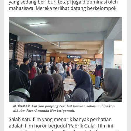
yang sedang berlibur, tetapi juga didominasi oleh
E
mahasiswa. Mereka terlihat datang berkelompok.
N
G
U
N
J
U
N
G
MOVIMAX. Antrian panjang terlihat bahkan sebelum bioskop
dibuka. Foto: Amanda Nur Istiqomah.
Salah satu film yang menarik banyak perhatian
adalah film horor berjudul ‘Pabrik Gula’. Film ini