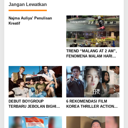
n
Jangan Lewatkan
Najma Auliya’ Penulisan
Kreatif
TREND “MALANG AT 2 AM”,
FENOMENA MALAM HARI
KOTA MALANG DI
KALANGAN ANAK MUDA
DEBUT BOYGROUP
6 REKOMENDASI FILM
TERBARU JEBOLAN BIGHIT,
KOREA THRILLER ACTION
CORTIS BANJIR
YANG BIKIN TEGANG DAN
ANTUSIASME DAN RASA
GREGET SEPANJANG
PENASARAN
NONTON