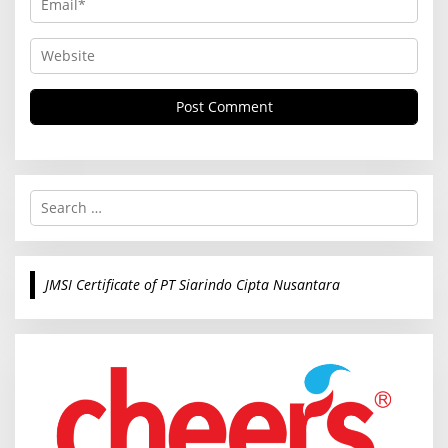
S
e
a
r
c
JMSI Certificate of PT Siarindo Cipta Nusantara
h
f
o
r
: