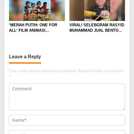
‘MERAH PUTIH: ONE FOR
VIRAL! SELEBGRAM RASYID
ALL’ FILM ANIMASI
MUHAMMAD JUAL BENTO
BERTEMA KEBANGSAAN
“ALA CECE” ISI MINIMALIS,
DIKRITIK BANYAK NETIZEN
HASILNYA UNTUK SEDEKAH
Leave a Reply
Your email address will not be published.
Required fields are marked
*