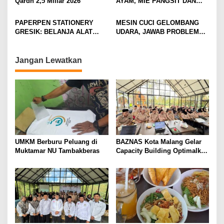
Qardh 2,5 Miliar 2026
AYAM, MIE PANGSIT DAN
t
MIE NDOWER HANYA 8 RIBU
SAJA
i
PAPERPEN STATIONERY
MESIN CUCI GELOMBANG
GRESIK: BELANJA ALAT
UDARA, JAWAB PROBLEM
o
TULIS LENGKAP DAN HEMAT
PETANI APEL
n
Jangan Lewatkan
UMKM Berburu Peluang di
BAZNAS Kota Malang Gelar
Muktamar NU Tambakberas
Capacity Building Optimalkan
Z-Qardh