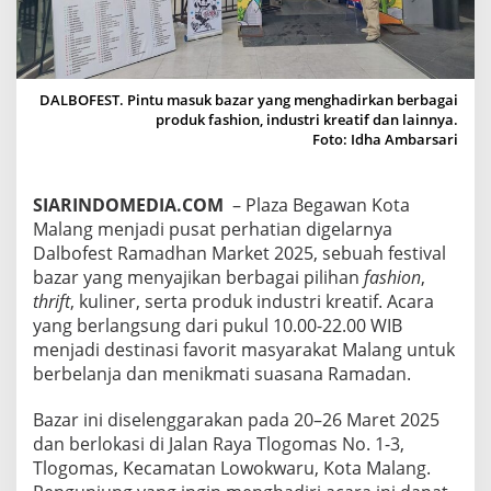
B
E
L
A
N
DALBOFEST. Pintu masuk bazar yang menghadirkan berbagai
J
produk fashion, industri kreatif dan lainnya.
A
Foto: Idha Ambarsari
F
A
S
SIARINDOMEDIA.COM
– Plaza Begawan Kota
H
Malang menjadi pusat perhatian digelarnya
I
O
Dalbofest Ramadhan Market 2025, sebuah festival
N
bazar yang menyajikan berbagai pilihan
fashion
,
,
thrift
, kuliner, serta produk industri kreatif. Acara
T
yang berlangsung dari pukul 10.00-22.00 WIB
H
R
menjadi destinasi favorit masyarakat Malang untuk
I
berbelanja dan menikmati suasana Ramadan.
F
T
Bazar ini diselenggarakan pada 20–26 Maret 2025
,
dan berlokasi di Jalan Raya Tlogomas No. 1-3,
D
A
Tlogomas, Kecamatan Lowokwaru, Kota Malang.
N