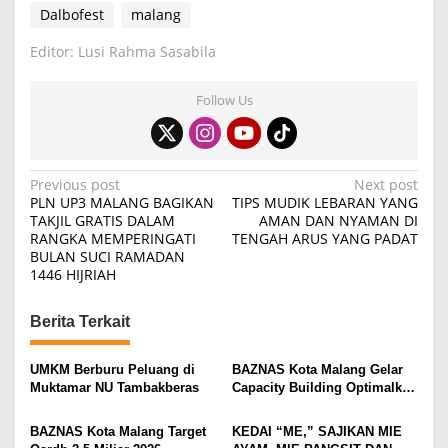
Dalbofest
malang
Editor: Lusi Rahma Sasabila
Follow Us
P
Previous post
Next post
PLN UP3 MALANG BAGIKAN
TIPS MUDIK LEBARAN YANG
o
TAKJIL GRATIS DALAM
AMAN DAN NYAMAN DI
RANGKA MEMPERINGATI
TENGAH ARUS YANG PADAT
s
BULAN SUCI RAMADAN
t
1446 HIJRIAH
n
Berita Terkait
a
v
UMKM Berburu Peluang di
BAZNAS Kota Malang Gelar
i
Muktamar NU Tambakberas
Capacity Building Optimalkan
Z-Qardh
g
BAZNAS Kota Malang Target
KEDAI “ME,” SAJIKAN MIE
a