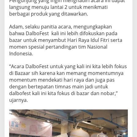
Pengunjung yang ingin menghadiri acara ini dapat
K
langsung menuju lantai 2 untuk menikmati
U
berbagai produk yang ditawarkan.
L
I
N
Adam, selaku panitia acara, mengungkapkan
E
bahwa DalboFest kali ini lebih difokuskan pada
R
bazar untuk menyambut Hari Raya Idul Fitri serta
D
momen spesial pertandingan tim Nasional
I
Indonesia.
B
U
L
“Acara DalboFest untuk yang kali ini kita lebih fokus
A
di Bazaar sih karena kan memang momentumnya
N
momentum mendekati hari raya dan juga pas
R
dengan bertepatan timnas main jadi untuk
A
M
dalbofest kali ini kita fokus di bazar dan nobar,”
A
ujarnya.
D
H
A
N