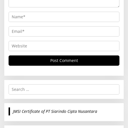
S
e
a
r
c
JMSI Certificate of PT Siarindo Cipta Nusantara
h
f
o
r