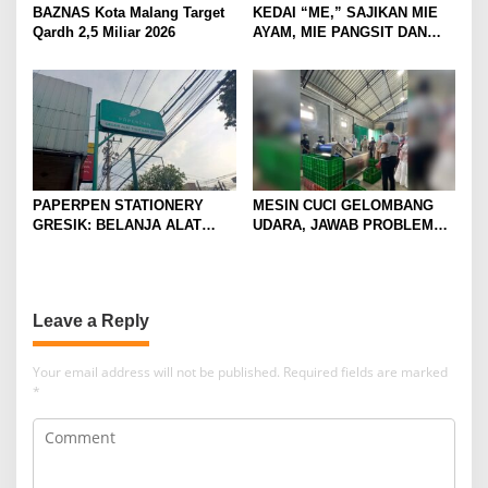
BAZNAS Kota Malang Target
KEDAI “ME,” SAJIKAN MIE
Qardh 2,5 Miliar 2026
AYAM, MIE PANGSIT DAN
MIE NDOWER HANYA 8 RIBU
SAJA
PAPERPEN STATIONERY
MESIN CUCI GELOMBANG
GRESIK: BELANJA ALAT
UDARA, JAWAB PROBLEM
TULIS LENGKAP DAN HEMAT
PETANI APEL
Leave a Reply
Your email address will not be published.
Required fields are marked
*