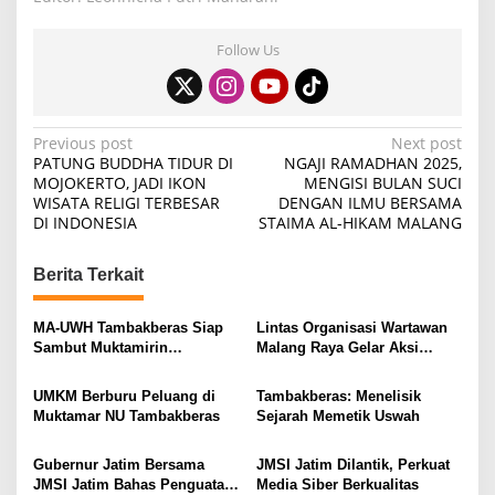
Follow Us
P
Previous post
Next post
PATUNG BUDDHA TIDUR DI
NGAJI RAMADHAN 2025,
o
MOJOKERTO, JADI IKON
MENGISI BULAN SUCI
WISATA RELIGI TERBESAR
DENGAN ILMU BERSAMA
s
DI INDONESIA
STAIMA AL-HIKAM MALANG
t
n
Berita Terkait
a
v
MA-UWH Tambakberas Siap
Lintas Organisasi Wartawan
Sambut Muktamirin
Malang Raya Gelar Aksi
i
Muktamar NU
Protes “Kami Bukan Londo
Ireng”
g
UMKM Berburu Peluang di
Tambakberas: Menelisik
Muktamar NU Tambakberas
Sejarah Memetik Uswah
a
t
Gubernur Jatim Bersama
JMSI Jatim Dilantik, Perkuat
i
JMSI Jatim Bahas Penguatan
Media Siber Berkualitas