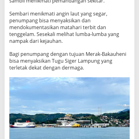
sambil menikmati pemandangan sekitar.
A
N
Sembari menikmati angin laut yang segar,
D
penumpang bisa menyaksikan dan
I
J
mendokumentasikan matahari terbit dan
A
tenggelam. Sesekali melihat lumba-lumba yang
L
nampak dari kejauhan.
U
R
Bagi penumpang dengan tujuan Merak-Bakauheni
L
A
bisa menyaksikan Tugu Siger Lampung yang
U
terletak dekat dengan dermaga.
T