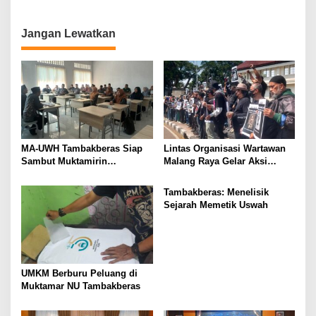
Media Berkualitas
o
n
Jangan Lewatkan
MA-UWH Tambakberas Siap
Lintas Organisasi Wartawan
Sambut Muktamirin
Malang Raya Gelar Aksi
Muktamar NU
Protes “Kami Bukan Londo
Ireng”
Tambakberas: Menelisik
Sejarah Memetik Uswah
UMKM Berburu Peluang di
Muktamar NU Tambakberas