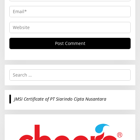
S
e
a
r
c
JMSI Certificate of PT Siarindo Cipta Nusantara
h
f
o
r
: