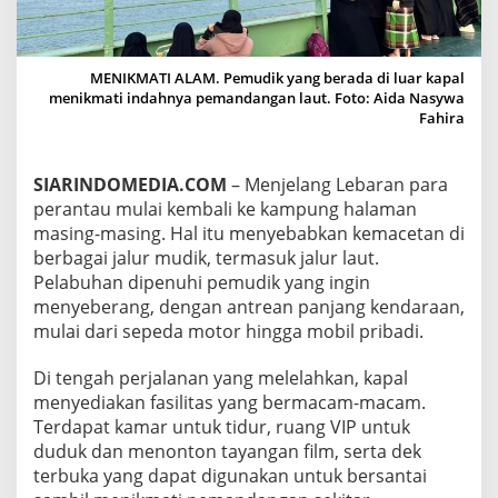
U
S
M
U
MENIKMATI ALAM. Pemudik yang berada di luar kapal
D
menikmati indahnya pemandangan laut. Foto: Aida Nasywa
I
Fahira
K
M
E
SIARINDOMEDIA.COM
– Menjelang Lebaran para
N
perantau mulai kembali ke kampung halaman
Y
E
masing-masing. Hal itu menyebabkan kemacetan di
B
berbagai jalur mudik, termasuk jalur laut.
A
Pelabuhan dipenuhi pemudik yang ingin
B
menyeberang, dengan antrean panjang kendaraan,
K
mulai dari sepeda motor hingga mobil pribadi.
A
N
K
Di tengah perjalanan yang melelahkan, kapal
E
menyediakan fasilitas yang bermacam-macam.
M
Terdapat kamar untuk tidur, ruang VIP untuk
A
duduk dan menonton tayangan film, serta dek
C
E
terbuka yang dapat digunakan untuk bersantai
T