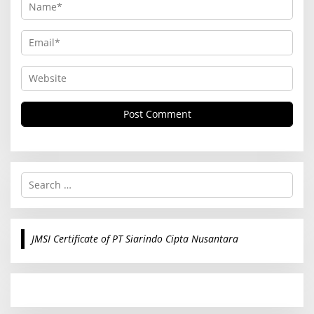
S
e
a
r
c
JMSI Certificate of PT Siarindo Cipta Nusantara
h
f
o
r
: