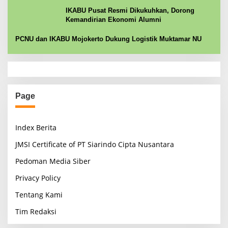
IKABU Pusat Resmi Dikukuhkan, Dorong
Kemandirian Ekonomi Alumni
PCNU dan IKABU Mojokerto Dukung Logistik Muktamar NU
Page
Index Berita
JMSI Certificate of PT Siarindo Cipta Nusantara
Pedoman Media Siber
Privacy Policy
Tentang Kami
Tim Redaksi