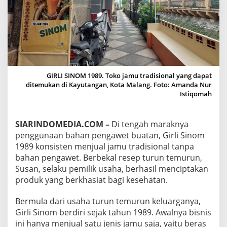
I
S
T
E
N
M
E
N
GIRLI SINOM 1989. Toko jamu tradisional yang dapat
J
ditemukan di Kayutangan, Kota Malang. Foto: Amanda Nur
U
Istiqomah
A
L
J
SIARINDOMEDIA.COM –
Di tengah maraknya
A
M
penggunaan bahan pengawet buatan, Girli Sinom
U
1989 konsisten menjual jamu tradisional tanpa
T
bahan pengawet. Berbekal resep turun temurun,
R
Susan, selaku pemilik usaha, berhasil menciptakan
A
D
produk yang berkhasiat bagi kesehatan.
I
S
Bermula dari usaha turun temurun keluarganya,
I
Girli Sinom berdiri sejak tahun 1989. Awalnya bisnis
O
ini hanya menjual satu jenis jamu saja, yaitu beras
N