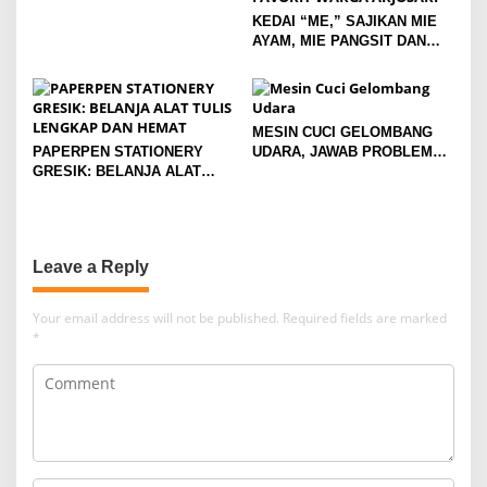
KEDAI “ME,” SAJIKAN MIE
AYAM, MIE PANGSIT DAN
MIE NDOWER HANYA 8 RIBU
SAJA
MESIN CUCI GELOMBANG
PAPERPEN STATIONERY
UDARA, JAWAB PROBLEM
GRESIK: BELANJA ALAT
PETANI APEL
TULIS LENGKAP DAN HEMAT
Leave a Reply
Your email address will not be published.
Required fields are marked
*