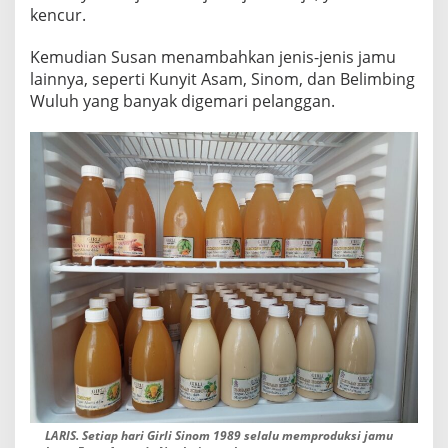
A
kencur.
L
T
Kemudian Susan menambahkan jenis-jenis jamu
A
lainnya, seperti Kunyit Asam, Sinom, dan Belimbing
N
Wuluh yang banyak digemari pelanggan.
P
A
P
E
N
G
A
W
E
T
B
U
A
T
A
N
LARIS. Setiap hari Girli Sinom 1989 selalu memproduksi jamu