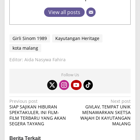
View all posts
Girli Sinom 1989
Kayutangan Heritage
kota malang
Editor: Aida Nasywa Fahira
Follow Us
P
Previous post
Next post
SIAP SAJIKAN HIBURAN
GIVLAV, TEMPAT UNIK
o
SPEKTAKULER, INI FILM-
MENAWARKAN SKETSA
FILM TERBARU YANG AKAN
WAJAH DI KAYUTANGAN
s
SEGERA TAYANG
MALANG
t
n
Berita Terkait