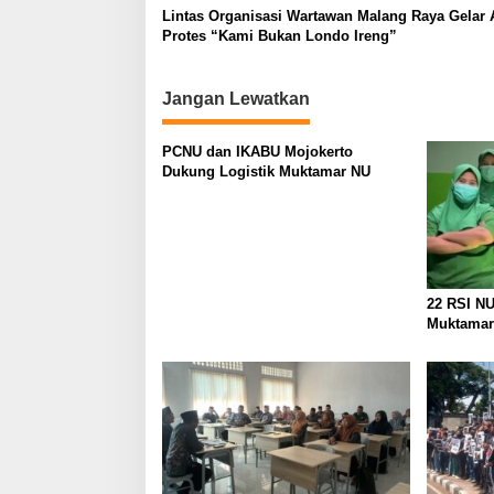
a
Lintas Organisasi Wartawan Malang Raya Gelar 
Protes “Kami Bukan Londo Ireng”
t
i
Jangan Lewatkan
o
n
PCNU dan IKABU Mojokerto
Dukung Logistik Muktamar NU
22 RSI N
Muktamar