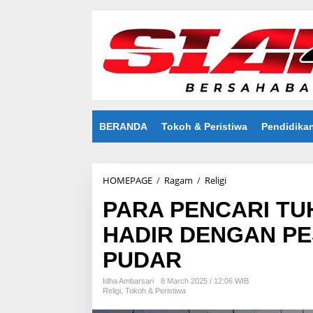
S
k
i
p
t
o
c
o
n
t
BERANDA
Tokoh & Peristiwa
Pendidika
e
n
t
HOMEPAGE
/
Ragam
/
Religi
P
A
PARA PENCARI TUH
R
A
HADIR DENGAN P
P
E
PUDAR
N
C
A
Idha Ambarsari
8 March 2025 / 12:06 WIB
Religi
,
Tokoh & Peristiwa
R
I