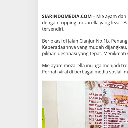
U
A
N
SIARINDOMEDIA.COM
– Mie ayam dan b
U
dengan topping mozarella yang lezat. Ba
N
tersendiri.
I
K
D
Berlokasi di Jalan Cianjur No.1b, Pena
E
Keberadaannya yang mudah dijangkau, 
N
pilihan destinasi yang tepat. Menikmati 
G
A
N
Mie ayam mozarella ini juga menjadi tr
T
Pernah viral di berbagai media sosial,
A
M
B
A
H
A
N
M
O
Z
A