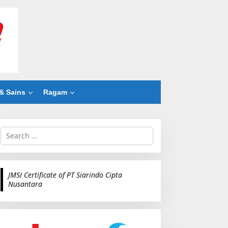
& Sains
Ragam
S
e
a
r
c
JMSI Certificate of PT Siarindo Cipta
h
Nusantara
f
o
r
: