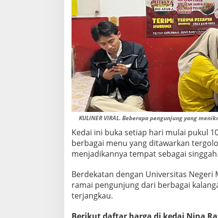
R
E
L
L
A
KULINER VIRAL. Beberapa pengunjung yang menikma
Kedai ini buka setiap hari mulai pukul 10
berbagai menu yang ditawarkan tergolo
menjadikannya tempat sebagai singgah
Berdekatan dengan Universitas Negeri 
ramai pengunjung dari berbagai kalan
terjangkau.
Berikut daftar harga di kedai Nina Ra