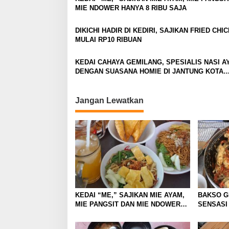
a
MIE NDOWER HANYA 8 RIBU SAJA
v
DIKICHI HADIR DI KEDIRI, SAJIKAN FRIED CHI
i
MULAI RP10 RIBUAN
g
a
KEDAI CAHAYA GEMILANG, SPESIALIS NASI A
DENGAN SUASANA HOMIE DI JANTUNG KOTA
t
MALANG
i
Jangan Lewatkan
o
n
KEDAI “ME,” SAJIKAN MIE AYAM,
BAKSO G
MIE PANGSIT DAN MIE NDOWER
SENSASI
HANYA 8 RIBU SAJA
MULUT D
CRISPY 