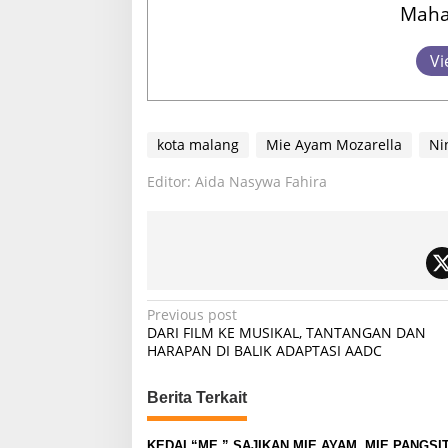
Mahab
Vi
kota malang
Mie Ayam Mozarella
Ni
Editor: Aida Nasywa Fahira
P
Previous post
DARI FILM KE MUSIKAL, TANTANGAN DAN
o
HARAPAN DI BALIK ADAPTASI AADC
s
t
Berita Terkait
n
KEDAI “ME,” SAJIKAN MIE AYAM, MIE PANGSI