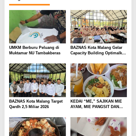
UMKM Berburu Peluang di
BAZNAS Kota Malang Gelar
Muktamar NU Tambakberas
Capacity Building Optimalkan
Z-Qardh
BAZNAS Kota Malang Target
KEDAI “ME,” SAJIKAN MIE
Qardh 2,5 Miliar 2026
AYAM, MIE PANGSIT DAN
MIE NDOWER HANYA 8 RIBU
SAJA