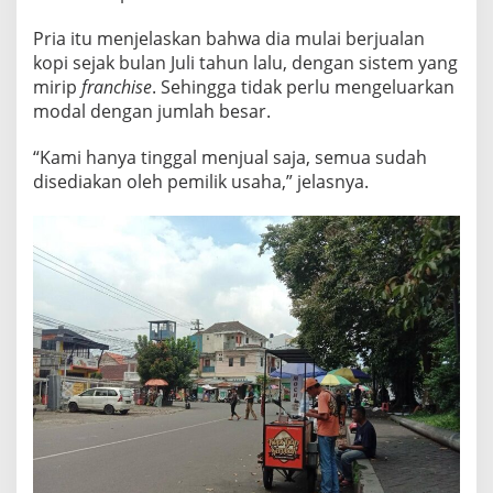
L
A
Pria itu menjelaskan bahwa dia mulai berjualan
N
kopi sejak bulan Juli tahun lalu, dengan sistem yang
G
mirip
franchise
. Sehingga tidak perlu mengeluarkan
R
modal dengan jumlah besar.
A
I
H
“Kami hanya tinggal menjual saja, semua sudah
O
disediakan oleh pemilik usaha,” jelasnya.
M
Z
E
T
B
E
S
A
R