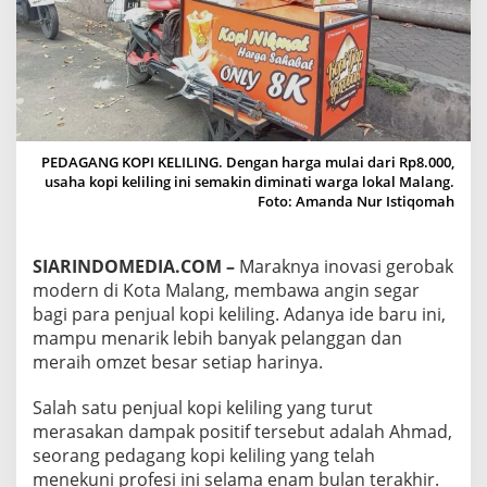
N
,
P
E
N
J
U
A
PEDAGANG KOPI KELILING. Dengan harga mulai dari Rp8.000,
L
usaha kopi keliling ini semakin diminati warga lokal Malang.
K
Foto: Amanda Nur Istiqomah
O
P
I
SIARINDOMEDIA.COM –
Maraknya inovasi gerobak
K
E
modern di Kota Malang, membawa angin segar
L
bagi para penjual kopi keliling. Adanya ide baru ini,
I
mampu menarik lebih banyak pelanggan dan
L
meraih omzet besar setiap harinya.
I
N
G
Salah satu penjual kopi keliling yang turut
D
merasakan dampak positif tersebut adalah Ahmad,
I
seorang pedagang kopi keliling yang telah
M
menekuni profesi ini selama enam bulan terakhir.
A