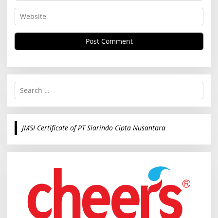
S
e
a
r
c
JMSI Certificate of PT Siarindo Cipta Nusantara
h
f
o
r
: