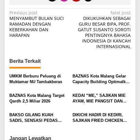
P
Previous post
Next post
MENYAMBUT BULAN SUCI
DIKUKUHKAN SEBAGAI
o
RAMADAN DENGAN
GURU BESAR BIPA, PROF.
KEBERKAHAN DAN
GATUT SUSANTO SOROTI
s
HARAPAN
PENTINGNYA BAHASA
t
INDONESIA DI KANCAH
INTERNASIONAL
n
a
Berita Terkait
v
i
UMKM Berburu Peluang di
BAZNAS Kota Malang Gelar
Muktamar NU Tambakberas
Capacity Building Optimalkan
g
Z-Qardh
a
BAZNAS Kota Malang Target
KEDAI “ME,” SAJIKAN MIE
t
Qardh 2,5 Miliar 2026
AYAM, MIE PANGSIT DAN
MIE NDOWER HANYA 8 RIBU
i
SAJA
BAKSO GILANG KUAH
DIKICHI HADIR DI KEDIRI,
o
SADIS, SENSASI PEDAS
SAJIKAN FRIED CHICKEN
n
MEMBAKAR MULUT DENGAN
MULAI RP10 RIBUAN
GORENG USUS CRISPY
IKONIKNYA
Jangan Lewatkan