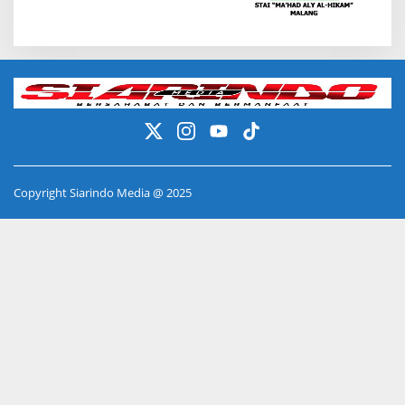
Copyright Siarindo Media @ 2025